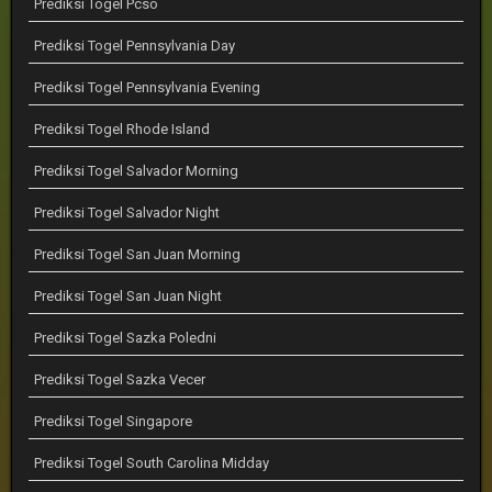
Prediksi Togel Pcso
Prediksi Togel Pennsylvania Day
Prediksi Togel Pennsylvania Evening
Prediksi Togel Rhode Island
Prediksi Togel Salvador Morning
Prediksi Togel Salvador Night
Prediksi Togel San Juan Morning
Prediksi Togel San Juan Night
Prediksi Togel Sazka Poledni
Prediksi Togel Sazka Vecer
Prediksi Togel Singapore
Prediksi Togel South Carolina Midday