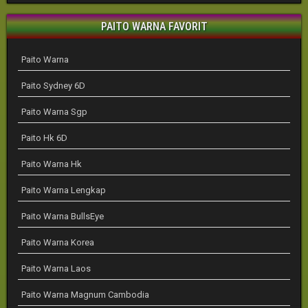
PAITO WARNA FAVORIT
Paito Warna
Paito Sydney 6D
Paito Warna Sgp
Paito Hk 6D
Paito Warna Hk
Paito Warna Lengkap
Paito Warna BullsEye
Paito Warna Korea
Paito Warna Laos
Paito Warna Magnum Cambodia