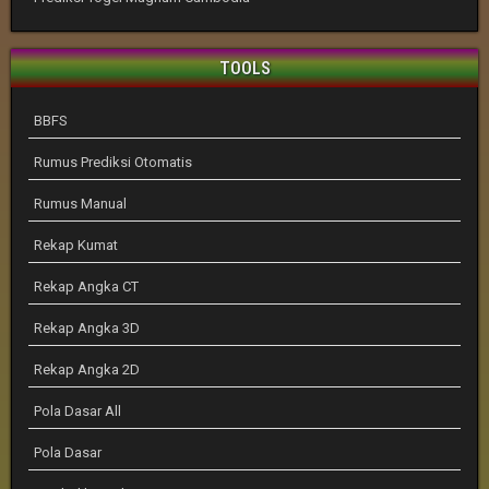
TOOLS
BBFS
Rumus Prediksi Otomatis
Rumus Manual
Rekap Kumat
Rekap Angka CT
Rekap Angka 3D
Rekap Angka 2D
Pola Dasar All
Pola Dasar