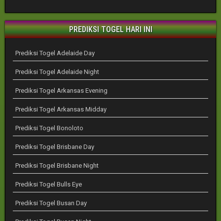
PREDIKSI TOGEL HARI INI
Prediksi Togel Adelaide Day
Prediksi Togel Adelaide Night
Prediksi Togel Arkansas Evening
Prediksi Togel Arkansas Midday
Prediksi Togel Bonoloto
Prediksi Togel Brisbane Day
Prediksi Togel Brisbane Night
Prediksi Togel Bulls Eye
Prediksi Togel Busan Day