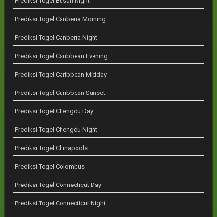
Prediksi Togel Busan Night
Prediksi Togel Canberra Morning
Prediksi Togel Canberra Night
Prediksi Togel Caribbean Evening
Prediksi Togel Caribbean Midday
Prediksi Togel Caribbean Sunset
Prediksi Togel Chengdu Day
Prediksi Togel Chengdu Night
Prediksi Togel Chinapools
Prediksi Togel Colombus
Prediksi Togel Connecticut Day
Prediksi Togel Connecticut Night