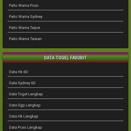
Paito Warna Pcso
Paito Warna Sydney
Paito Warna Taipei
Paito Warna Taiwan
DATA TOGEL FAVORIT
Data Hk 6D
Data Sydney 6D
Data Togel Lengkap
Data Sgp Lengkap
Data Hk Lengkap
Data Pcso Lengkap