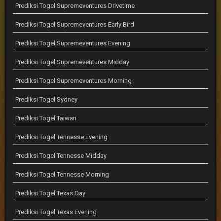
Prediksi Togel Supremeventures Drivetime
Prediksi Togel Supremeventures Early Bird
Prediksi Togel Supremeventures Evening
Prediksi Togel Supremeventures Midday
Prediksi Togel Supremeventures Morning
Prediksi Togel Sydney
Prediksi Togel Taiwan
Prediksi Togel Tennesse Evening
Prediksi Togel Tennesse Midday
Prediksi Togel Tennesse Morning
Prediksi Togel Texas Day
Prediksi Togel Texas Evening