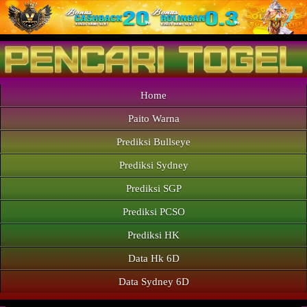
Home
Paito Warna
Prediksi Bullseye
Prediksi Sydney
Prediksi SGP
Prediksi PCSO
Prediksi HK
Data Hk 6D
Data Sydney 6D