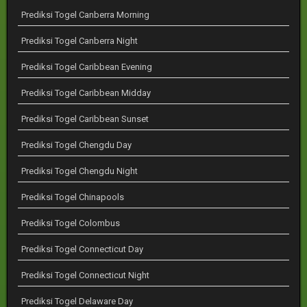
Prediksi Togel Canberra Morning
Prediksi Togel Canberra Night
Prediksi Togel Caribbean Evening
Prediksi Togel Caribbean Midday
Prediksi Togel Caribbean Sunset
Prediksi Togel Chengdu Day
Prediksi Togel Chengdu Night
Prediksi Togel Chinapools
Prediksi Togel Colombus
Prediksi Togel Connecticut Day
Prediksi Togel Connecticut Night
Prediksi Togel Delaware Day