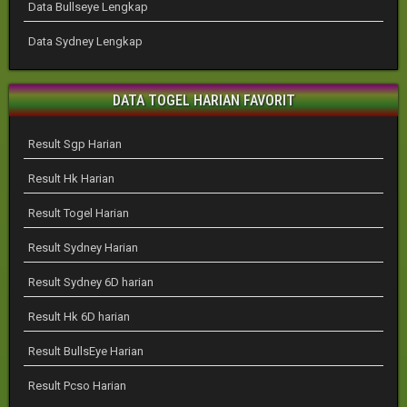
Data Bullseye Lengkap
Data Sydney Lengkap
DATA TOGEL HARIAN FAVORIT
Result Sgp Harian
Result Hk Harian
Result Togel Harian
Result Sydney Harian
Result Sydney 6D harian
Result Hk 6D harian
Result BullsEye Harian
Result Pcso Harian