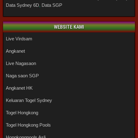
Data Sydney 6D
,
Data SGP
WEBSITE KAMI
Live Virdsam
Angkanet
Live Nagasaon
Naga saon SGP
Angkanet HK
Keluaran Togel Sydney
Togel Hongkong
Togel Hongkong Pools
Hongkongpools Asli