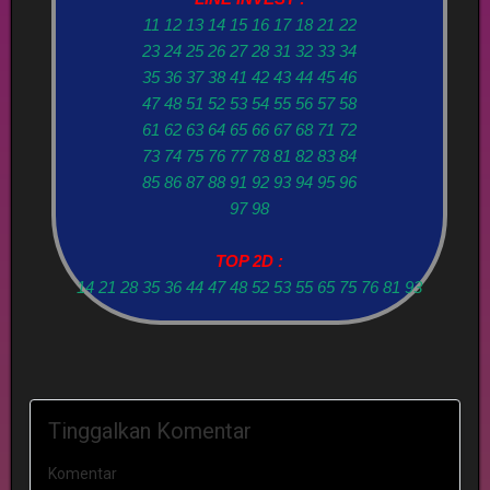
11 12 13 14 15 16 17 18 21 22
23 24 25 26 27 28 31 32 33 34
35 36 37 38 41 42 43 44 45 46
47 48 51 52 53 54 55 56 57 58
61 62 63 64 65 66 67 68 71 72
73 74 75 76 77 78 81 82 83 84
85 86 87 88 91 92 93 94 95 96
97 98
TOP 2D :
14 21 28 35 36 44 47 48 52 53 55 65 75 76 81 93
Tinggalkan Komentar
Komentar