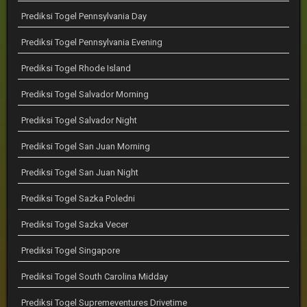
Prediksi Togel Pennsylvania Day
Prediksi Togel Pennsylvania Evening
Prediksi Togel Rhode Island
Prediksi Togel Salvador Morning
Prediksi Togel Salvador Night
Prediksi Togel San Juan Morning
Prediksi Togel San Juan Night
Prediksi Togel Sazka Poledni
Prediksi Togel Sazka Vecer
Prediksi Togel Singapore
Prediksi Togel South Carolina Midday
Prediksi Togel Supremeventures Drivetime