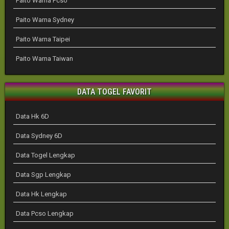
Paito Warna Pcso
Paito Warna Sydney
Paito Warna Taipei
Paito Warna Taiwan
DATA TOGEL FAVORIT
Data Hk 6D
Data Sydney 6D
Data Togel Lengkap
Data Sgp Lengkap
Data Hk Lengkap
Data Pcso Lengkap