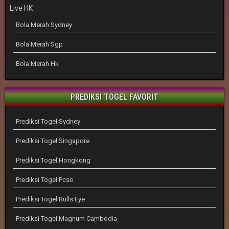
Live HK
Bola Merah Sydney
Bola Merah Sgp
Bola Merah Hk
PREDIKSI TOGEL FAVORIT
Prediksi Togel Sydney
Prediksi Togel Singapore
Prediksi Togel Hongkong
Prediksi Togel Pcso
Prediksi Togel Bulls Eye
Prediksi Togel Magnum Cambodia