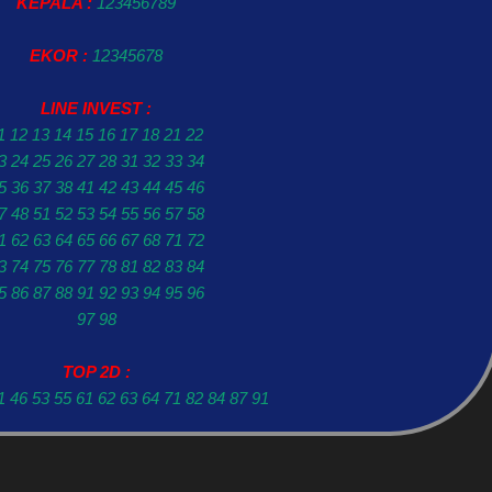
KEPALA :
123456789
EKOR :
12345678
LINE INVEST :
1 12 13 14 15 16 17 18 21 22
3 24 25 26 27 28 31 32 33 34
5 36 37 38 41 42 43 44 45 46
7 48 51 52 53 54 55 56 57 58
1 62 63 64 65 66 67 68 71 72
3 74 75 76 77 78 81 82 83 84
5 86 87 88 91 92 93 94 95 96
97 98
TOP 2D :
1 46 53 55 61 62 63 64 71 82 84 87 91