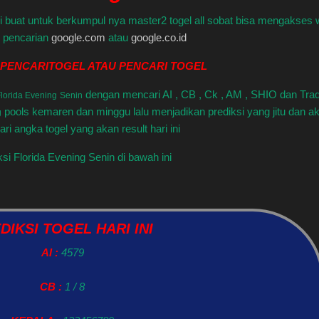
di buat untuk berkumpul nya master2 togel all sobat bisa mengakses
n pencarian
google.com
atau
google.co.id
k
PENCARITOGEL ATAU PENCARI TOGEL
dengan mencari AI , CB , Ck , AM , SHIO dan Trad
lorida Evening
Senin
pools kemaren dan minggu lalu menjadikan prediksi yang jitu dan ak
g
ri angka togel yang akan result hari ini
iksi Florida Evening Senin di bawah ini
DIKSI TOGEL HARI INI
AI :
4579
CB :
1 / 8