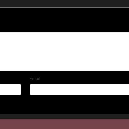
Email