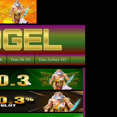
HK
Data Hk 6D
Data Sydney 6D