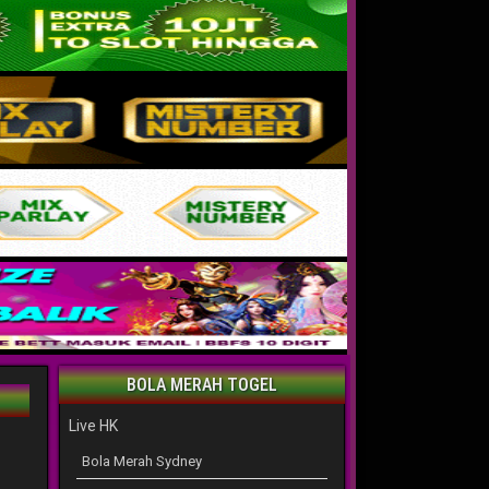
BOLA MERAH TOGEL
Live HK
Bola Merah Sydney