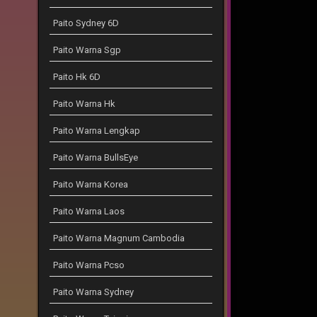
Paito Sydney 6D
Paito Warna Sgp
Paito Hk 6D
Paito Warna Hk
Paito Warna Lengkap
Paito Warna BullsEye
Paito Warna Korea
Paito Warna Laos
Paito Warna Magnum Cambodia
Paito Warna Pcso
Paito Warna Sydney