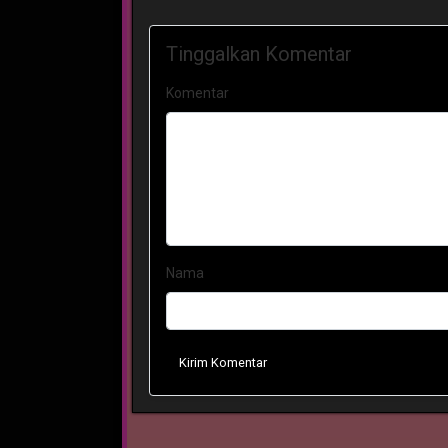
Tinggalkan Komentar
Komentar
Nama
Kirim Komentar