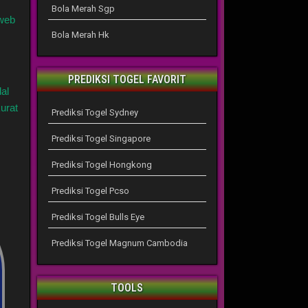
Bola Merah Sgp
 web
Bola Merah Hk
PREDIKSI TOGEL FAVORIT
al
urat
Prediksi Togel Sydney
Prediksi Togel Singapore
Prediksi Togel Hongkong
Prediksi Togel Pcso
Prediksi Togel Bulls Eye
Prediksi Togel Magnum Cambodia
TOOLS