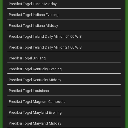
Prediksi Togel Illinois Midday
Prediksi Togel Indiana Evening
Prediksi Togel Indiana Midday
Prediksi Togel Ireland Daily Million 04:00 WIB
Prediksi Togel Ireland Daily Million 21:00 WIB
Prediksi Togel Jinjiang
Prediksi Togel Kentucky Evening
Prediksi Togel Kentucky Midday
Prediksi Togel Louisiana
Prediksi Togel Magnum Cambodia
Prediksi Togel Maryland Evening
Prediksi Togel Maryland Midday