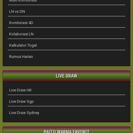
Multi Kombinasi
LN vs DN
Kombinasi 4D
Kolaborasi LN
Kalkulator Togel
Rumus Harian
LIVE DRAW
Live Draw HK
Live Draw Sgp
Live Draw Sydney
PAITO WARNA FAVORIT