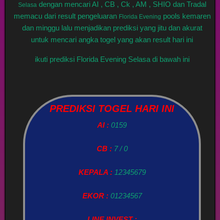
dengan mencari AI , CB , Ck , AM , SHIO dan Tradal
Selasa
memacu dari result pengeluaran
pools kemaren
Florida Evening
dan minggu lalu menjadikan prediksi yang jitu dan akurat
untuk mencari angka togel yang akan result hari ini
ikuti prediksi Florida Evening Selasa di bawah ini
PREDIKSI TOGEL HARI INI
AI :
0159
CB :
7 / 0
KEPALA :
12345679
EKOR :
01234567
LINE INVEST :