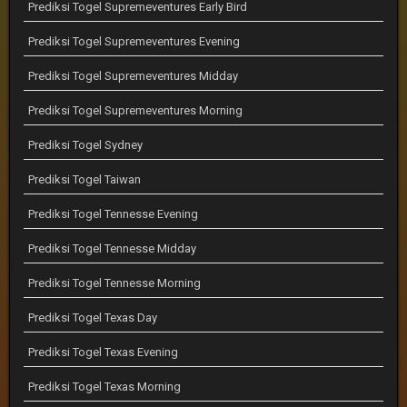
Prediksi Togel Supremeventures Early Bird
Prediksi Togel Supremeventures Evening
Prediksi Togel Supremeventures Midday
Prediksi Togel Supremeventures Morning
Prediksi Togel Sydney
Prediksi Togel Taiwan
Prediksi Togel Tennesse Evening
Prediksi Togel Tennesse Midday
Prediksi Togel Tennesse Morning
Prediksi Togel Texas Day
Prediksi Togel Texas Evening
Prediksi Togel Texas Morning