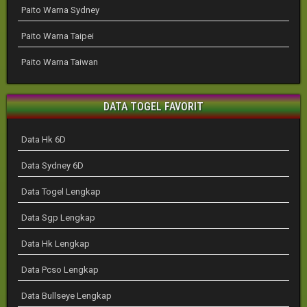
Paito Warna Sydney
Paito Warna Taipei
Paito Warna Taiwan
DATA TOGEL FAVORIT
Data Hk 6D
Data Sydney 6D
Data Togel Lengkap
Data Sgp Lengkap
Data Hk Lengkap
Data Pcso Lengkap
Data Bullseye Lengkap