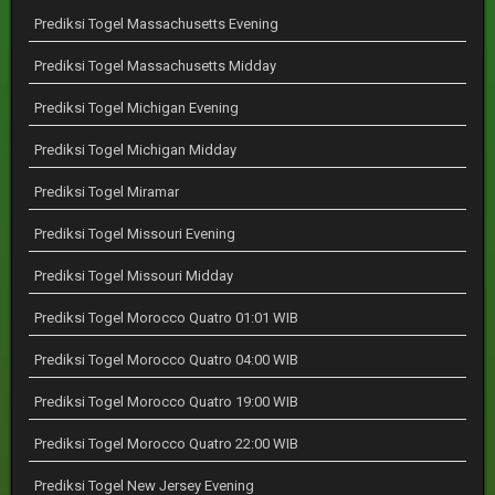
Prediksi Togel Massachusetts Evening
Prediksi Togel Massachusetts Midday
Prediksi Togel Michigan Evening
Prediksi Togel Michigan Midday
Prediksi Togel Miramar
Prediksi Togel Missouri Evening
Prediksi Togel Missouri Midday
Prediksi Togel Morocco Quatro 01:01 WIB
Prediksi Togel Morocco Quatro 04:00 WIB
Prediksi Togel Morocco Quatro 19:00 WIB
Prediksi Togel Morocco Quatro 22:00 WIB
Prediksi Togel New Jersey Evening