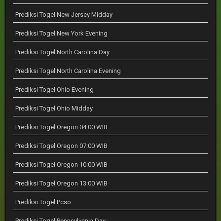
Prediksi Togel New Jersey Midday
Prediksi Togel New York Evening
Prediksi Togel North Carolina Day
Prediksi Togel North Carolina Evening
Prediksi Togel Ohio Evening
Prediksi Togel Ohio Midday
Prediksi Togel Oregon 04:00 WIB
Prediksi Togel Oregon 07:00 WIB
Prediksi Togel Oregon 10:00 WIB
Prediksi Togel Oregon 13:00 WIB
Prediksi Togel Pcso
Prediksi Togel Pennsylvania Day