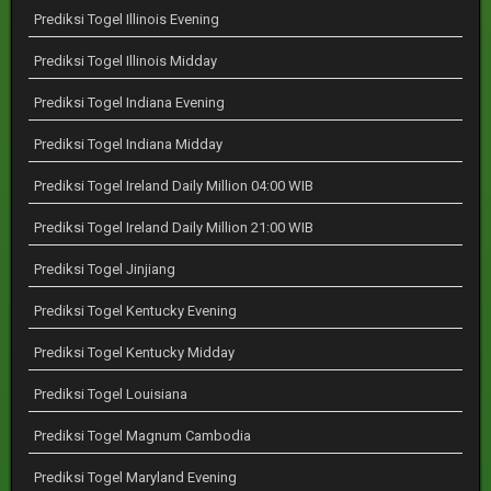
Prediksi Togel Illinois Evening
Prediksi Togel Illinois Midday
Prediksi Togel Indiana Evening
Prediksi Togel Indiana Midday
Prediksi Togel Ireland Daily Million 04:00 WIB
Prediksi Togel Ireland Daily Million 21:00 WIB
Prediksi Togel Jinjiang
Prediksi Togel Kentucky Evening
Prediksi Togel Kentucky Midday
Prediksi Togel Louisiana
Prediksi Togel Magnum Cambodia
Prediksi Togel Maryland Evening