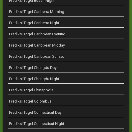
Prediksi Togel Busan Night
Prediksi Togel Canberra Morning
Prediksi Togel Canberra Night
Prediksi Togel Caribbean Evening
Prediksi Togel Caribbean Midday
Prediksi Togel Caribbean Sunset
Prediksi Togel Chengdu Day
Prediksi Togel Chengdu Night
Prediksi Togel Chinapools
Prediksi Togel Colombus
Prediksi Togel Connecticut Day
Prediksi Togel Connecticut Night