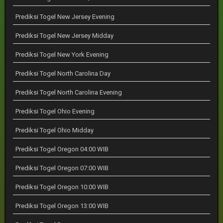
Prediksi Togel New Jersey Evening
Prediksi Togel New Jersey Midday
Prediksi Togel New York Evening
Prediksi Togel North Carolina Day
Prediksi Togel North Carolina Evening
Prediksi Togel Ohio Evening
Prediksi Togel Ohio Midday
Prediksi Togel Oregon 04:00 WIB
Prediksi Togel Oregon 07:00 WIB
Prediksi Togel Oregon 10:00 WIB
Prediksi Togel Oregon 13:00 WIB