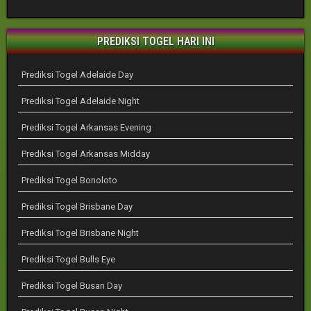
PREDIKSI TOGEL HARI INI
Prediksi Togel Adelaide Day
Prediksi Togel Adelaide Night
Prediksi Togel Arkansas Evening
Prediksi Togel Arkansas Midday
Prediksi Togel Bonoloto
Prediksi Togel Brisbane Day
Prediksi Togel Brisbane Night
Prediksi Togel Bulls Eye
Prediksi Togel Busan Day