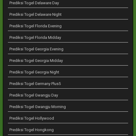
Prediksi Togel Delaware Day
Prediksi Togel Delaware Night
Prediksi Togel Florida Evening
Prediksi Togel Florida Midday
Prediksi Togel Georgia Evening
Prediksi Togel Georgia Midday
Prediksi Togel Georgia Night
Prediksi Togel Germany Plus5
Prediksi Togel Gwangju Day
Prediksi Togel Gwangju Morning
Prediksi Togel Hollywood
Prediksi Togel Hongkong