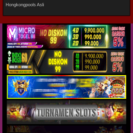
Hongkongpools Asli