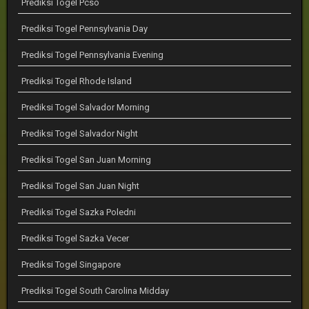
Prediksi Togel Pcso
Prediksi Togel Pennsylvania Day
Prediksi Togel Pennsylvania Evening
Prediksi Togel Rhode Island
Prediksi Togel Salvador Morning
Prediksi Togel Salvador Night
Prediksi Togel San Juan Morning
Prediksi Togel San Juan Night
Prediksi Togel Sazka Poledni
Prediksi Togel Sazka Vecer
Prediksi Togel Singapore
Prediksi Togel South Carolina Midday