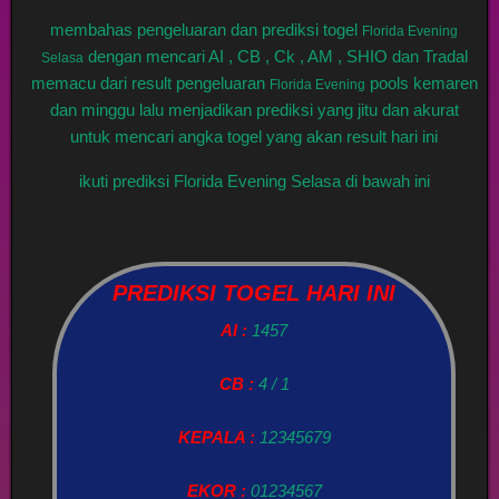
membahas pengeluaran dan prediksi togel
Florida Evening
dengan mencari AI , CB , Ck , AM , SHIO dan Tradal
Selasa
memacu dari result pengeluaran
pools kemaren
Florida Evening
dan minggu lalu menjadikan prediksi yang jitu dan akurat
untuk mencari angka togel yang akan result hari ini
ikuti prediksi Florida Evening Selasa di bawah ini
PREDIKSI TOGEL HARI INI
AI :
1457
CB :
4 / 1
KEPALA :
12345679
EKOR :
01234567