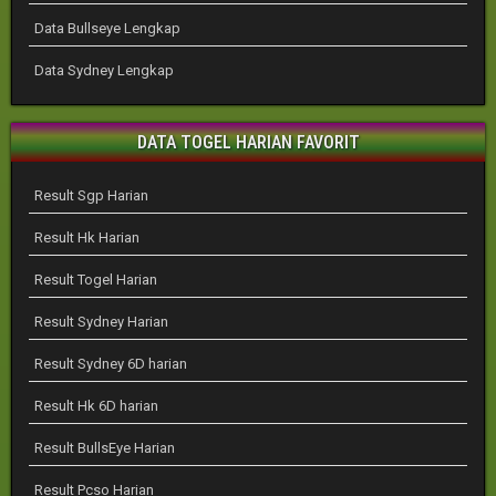
Data Bullseye Lengkap
Data Sydney Lengkap
DATA TOGEL HARIAN FAVORIT
Result Sgp Harian
Result Hk Harian
Result Togel Harian
Result Sydney Harian
Result Sydney 6D harian
Result Hk 6D harian
Result BullsEye Harian
Result Pcso Harian