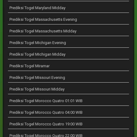
Prediksi Togel Maryland Midday
Prediksi Togel Massachusetts Evening
Prediksi Togel Massachusetts Midday
Prediksi Togel Michigan Evening
Prediksi Togel Michigan Midday
Prediksi Togel Miramar
Prediksi Togel Missouri Evening
Prediksi Togel Missouri Midday
Prediksi Togel Morocco Quatro 01:01 WIB
Prediksi Togel Morocco Quatro 04:00 WIB
Prediksi Togel Morocco Quatro 19:00 WIB
Prediksi Togel Morocco Quatro 22:00 WIB