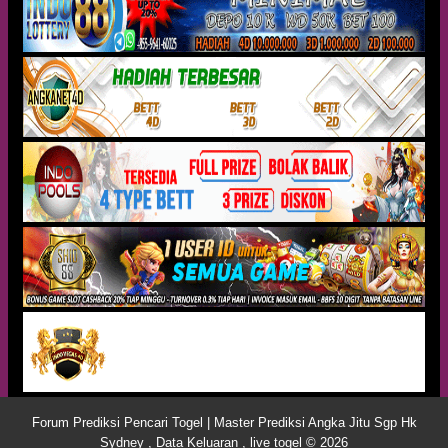
Forum Prediksi Pencari Togel | Master Prediksi Angka Jitu Sgp Hk
Sydney , Data Keluaran , live togel © 2026