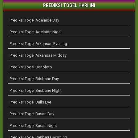
PREDIKSI TOGEL HARI INI
Prediksi Togel Adelaide Day
Prediksi Togel Adelaide Night
Prediksi Togel Arkansas Evening
Prediksi Togel Arkansas Midday
Prediksi Togel Bonoloto
Prediksi Togel Brisbane Day
Prediksi Togel Brisbane Night
Prediksi Togel Bulls Eye
Prediksi Togel Busan Day
Prediksi Togel Busan Night
Prediksi Togel Canberra Morning