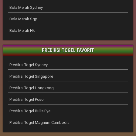
Bola Merah Sydney
Bola Merah Sgp
Bola Merah Hk
PREDIKSI TOGEL FAVORIT
Prediksi Togel Sydney
Prediksi Togel Singapore
Prediksi Togel Hongkong
Prediksi Togel Pcso
Prediksi Togel Bulls Eye
Prediksi Togel Magnum Cambodia