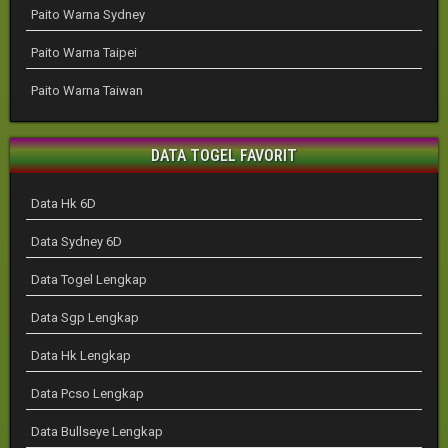
Paito Warna Sydney
Paito Warna Taipei
Paito Warna Taiwan
DATA TOGEL FAVORIT
Data Hk 6D
Data Sydney 6D
Data Togel Lengkap
Data Sgp Lengkap
Data Hk Lengkap
Data Pcso Lengkap
Data Bullseye Lengkap