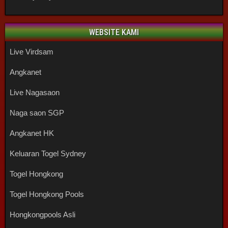
WEBSITE KAMI
Live Virdsam
Angkanet
Live Nagasaon
Naga saon SGP
Angkanet HK
Keluaran Togel Sydney
Togel Hongkong
Togel Hongkong Pools
Hongkongpools Asli