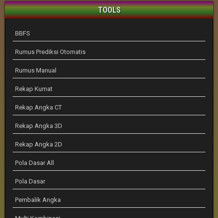
TOOLS
BBFS
Rumus Prediksi Otomatis
Rumus Manual
Rekap Kumat
Rekap Angka CT
Rekap Angka 3D
Rekap Angka 2D
Pola Dasar All
Pola Dasar
Pembalik Angka