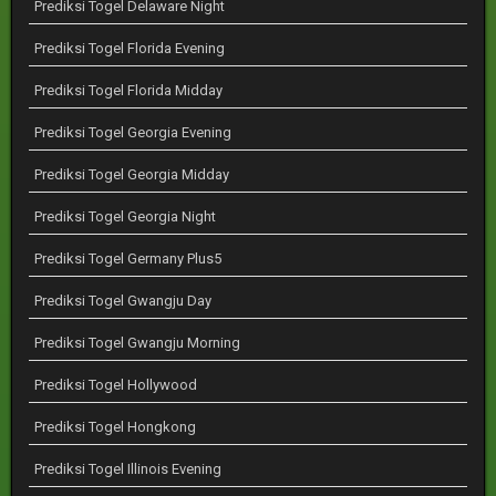
Prediksi Togel Delaware Night
Prediksi Togel Florida Evening
Prediksi Togel Florida Midday
Prediksi Togel Georgia Evening
Prediksi Togel Georgia Midday
Prediksi Togel Georgia Night
Prediksi Togel Germany Plus5
Prediksi Togel Gwangju Day
Prediksi Togel Gwangju Morning
Prediksi Togel Hollywood
Prediksi Togel Hongkong
Prediksi Togel Illinois Evening