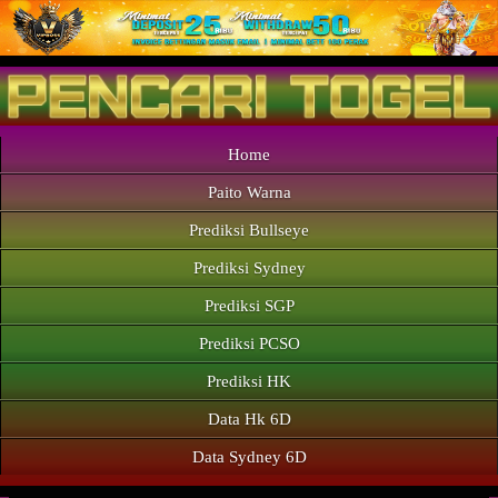
Home
Paito Warna
Prediksi Bullseye
Prediksi Sydney
Prediksi SGP
Prediksi PCSO
Prediksi HK
Data Hk 6D
Data Sydney 6D