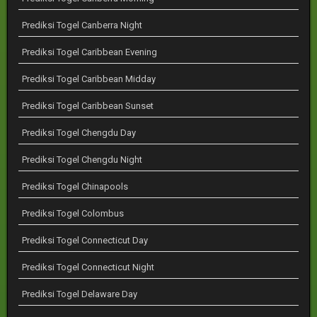
Prediksi Togel Canberra Night
Prediksi Togel Caribbean Evening
Prediksi Togel Caribbean Midday
Prediksi Togel Caribbean Sunset
Prediksi Togel Chengdu Day
Prediksi Togel Chengdu Night
Prediksi Togel Chinapools
Prediksi Togel Colombus
Prediksi Togel Connecticut Day
Prediksi Togel Connecticut Night
Prediksi Togel Delaware Day