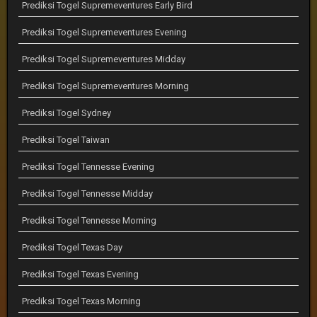
Prediksi Togel Supremeventures Early Bird
Prediksi Togel Supremeventures Evening
Prediksi Togel Supremeventures Midday
Prediksi Togel Supremeventures Morning
Prediksi Togel Sydney
Prediksi Togel Taiwan
Prediksi Togel Tennesse Evening
Prediksi Togel Tennesse Midday
Prediksi Togel Tennesse Morning
Prediksi Togel Texas Day
Prediksi Togel Texas Evening
Prediksi Togel Texas Morning