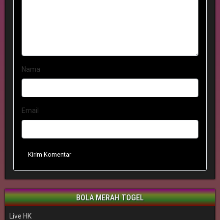
Nama
Email
Kirim Komentar
BOLA MERAH TOGEL
Live HK