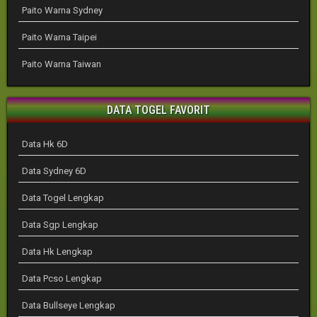
Paito Warna Sydney
Paito Warna Taipei
Paito Warna Taiwan
DATA TOGEL FAVORIT
Data Hk 6D
Data Sydney 6D
Data Togel Lengkap
Data Sgp Lengkap
Data Hk Lengkap
Data Pcso Lengkap
Data Bullseye Lengkap