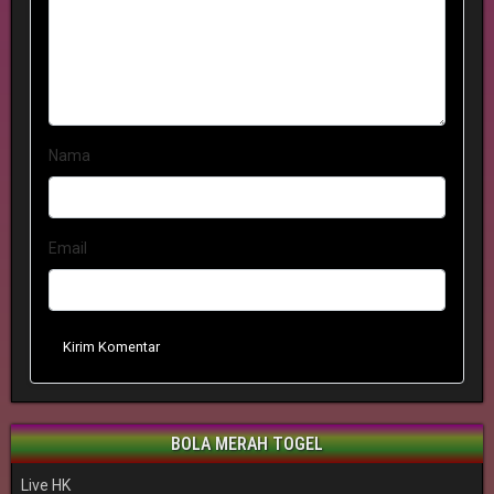
Nama
Email
Kirim Komentar
BOLA MERAH TOGEL
Live HK