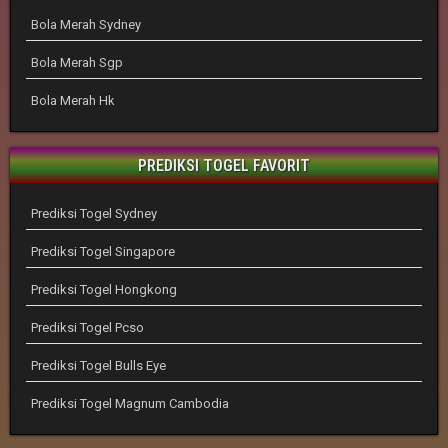
Bola Merah Sydney
Bola Merah Sgp
Bola Merah Hk
PREDIKSI TOGEL FAVORIT
Prediksi Togel Sydney
Prediksi Togel Singapore
Prediksi Togel Hongkong
Prediksi Togel Pcso
Prediksi Togel Bulls Eye
Prediksi Togel Magnum Cambodia