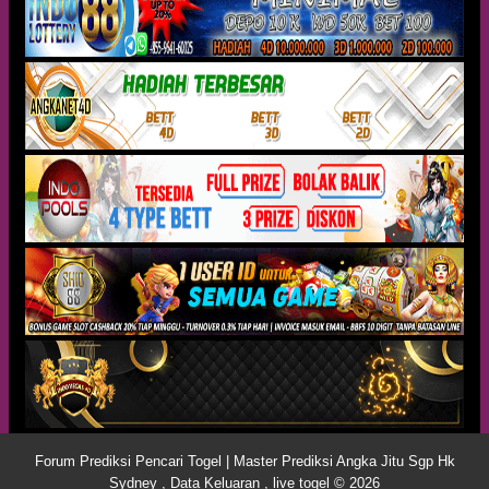
Forum Prediksi Pencari Togel | Master Prediksi Angka Jitu Sgp Hk
Sydney , Data Keluaran , live togel © 2026