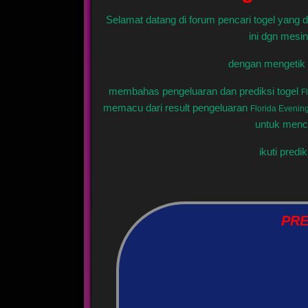
Selamat datang di forum pencari togel yang 
ini dgn mesi
dengan mengeti
membahas pengeluaran dan prediksi togel
F
memacu dari result pengeluaran
Florida Evenin
untuk menca
ikuti predi
PRE