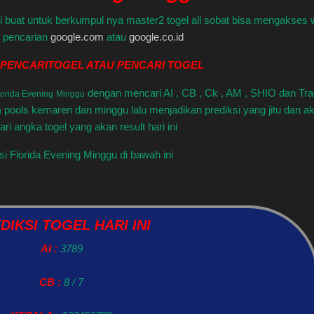
di buat untuk berkumpul nya master2 togel all sobat bisa mengakses
n pencarian
google.com
atau
google.co.id
k
PENCARITOGEL ATAU PENCARI TOGEL
dengan mencari AI , CB , Ck , AM , SHIO dan Tra
lorida Evening
Minggu
pools kemaren dan minggu lalu menjadikan prediksi yang jitu dan ak
g
ri angka togel yang akan result hari ini
ksi Florida Evening Minggu di bawah ini
DIKSI TOGEL HARI INI
AI :
3789
CB :
8 / 7