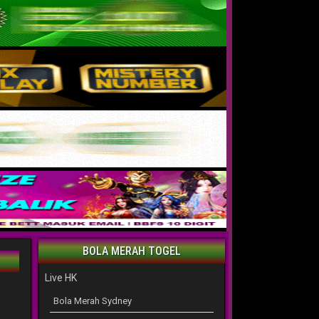
BOLA MERAH TOGEL
Live HK
Bola Merah Sydney