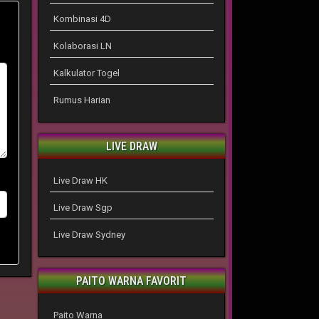
Kombinasi 4D
Kolaborasi LN
Kalkulator Togel
Rumus Harian
LIVE DRAW
Live Draw HK
Live Draw Sgp
Live Draw Sydney
PAITO WARNA FAVORIT
Paito Warna