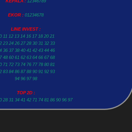
KEPALA :
12346789
EKOR :
01234678
LINE INVEST :
0 11 12 13 14 16 17 18 20 21
2 23 24 26 27 28 30 31 32 33
4 36 37 38 40 41 42 43 44 46
7 48 60 61 62 63 64 66 67 68
0 71 72 73 74 76 77 78 80 81
2 83 84 86 87 88 90 91 92 93
94 96 97 98
TOP 2D :
0 28 31 34 41 42 71 74 81 86 90 96 97