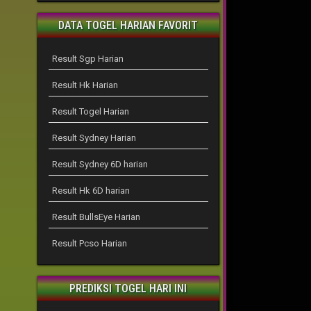
DATA TOGEL HARIAN FAVORIT
Result Sgp Harian
Result Hk Harian
Result Togel Harian
Result Sydney Harian
Result Sydney 6D harian
Result Hk 6D harian
Result BullsEye Harian
Result Pcso Harian
PREDIKSI TOGEL HARI INI