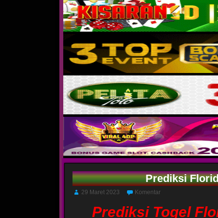
Prediksi Flor
29 Maret 2023
Komentar
Prediksi Togel Fl