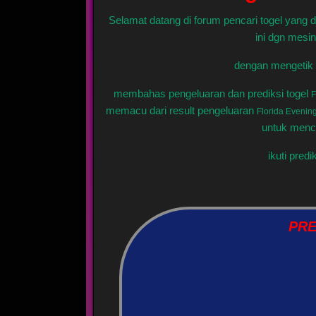
Selamat datang di forum pencari togel yang 
ini dgn mesi
dengan mengeti
membahas pengeluaran dan prediksi togel
F
memacu dari result pengeluaran
Florida Evenin
untuk menca
ikuti pred
PRE