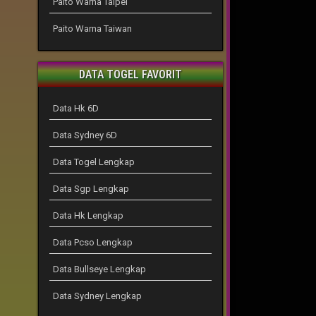
Paito Warna Taipei
Paito Warna Taiwan
DATA TOGEL FAVORIT
Data Hk 6D
Data Sydney 6D
Data Togel Lengkap
Data Sgp Lengkap
Data Hk Lengkap
Data Pcso Lengkap
Data Bullseye Lengkap
Data Sydney Lengkap