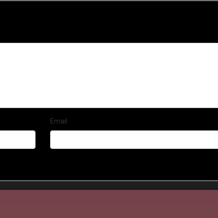
Email