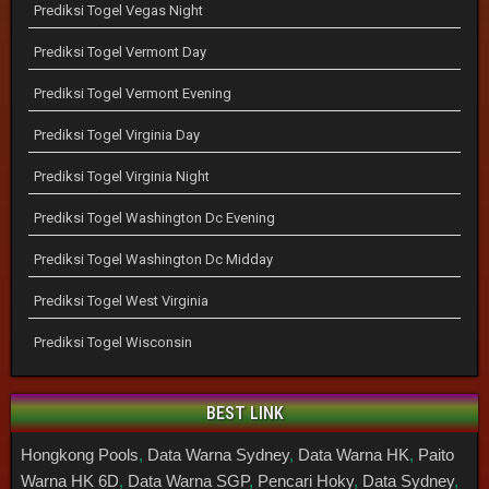
Prediksi Togel Vegas Night
Prediksi Togel Vermont Day
Prediksi Togel Vermont Evening
Prediksi Togel Virginia Day
Prediksi Togel Virginia Night
Prediksi Togel Washington Dc Evening
Prediksi Togel Washington Dc Midday
Prediksi Togel West Virginia
Prediksi Togel Wisconsin
BEST LINK
Hongkong Pools
,
Data Warna Sydney
,
Data Warna HK
,
Paito
Warna HK 6D
,
Data Warna SGP
,
Pencari Hoky
,
Data Sydney
,