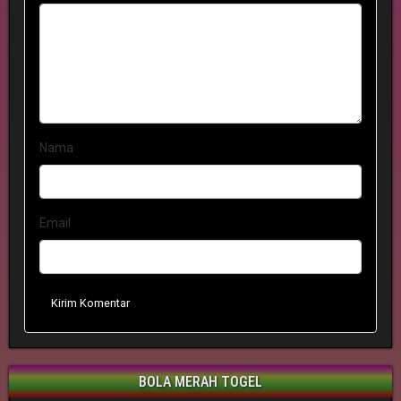
Nama
Email
Kirim Komentar
BOLA MERAH TOGEL