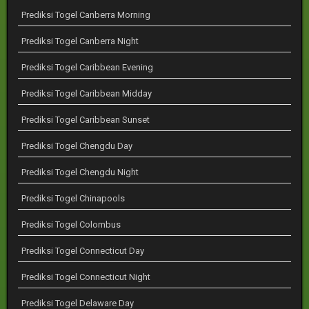
Prediksi Togel Canberra Morning
Prediksi Togel Canberra Night
Prediksi Togel Caribbean Evening
Prediksi Togel Caribbean Midday
Prediksi Togel Caribbean Sunset
Prediksi Togel Chengdu Day
Prediksi Togel Chengdu Night
Prediksi Togel Chinapools
Prediksi Togel Colombus
Prediksi Togel Connecticut Day
Prediksi Togel Connecticut Night
Prediksi Togel Delaware Day