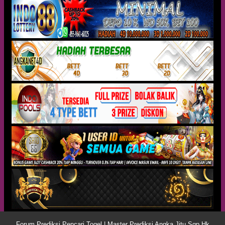
Forum Prediksi Pencari Togel | Master Prediksi Angka Jitu Sgp Hk