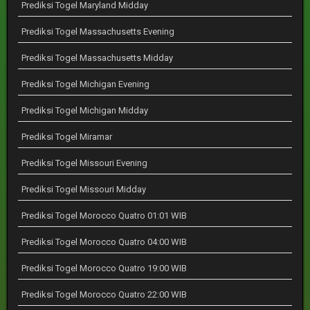
Prediksi Togel Maryland Midday
Prediksi Togel Massachusetts Evening
Prediksi Togel Massachusetts Midday
Prediksi Togel Michigan Evening
Prediksi Togel Michigan Midday
Prediksi Togel Miramar
Prediksi Togel Missouri Evening
Prediksi Togel Missouri Midday
Prediksi Togel Morocco Quatro 01:01 WIB
Prediksi Togel Morocco Quatro 04:00 WIB
Prediksi Togel Morocco Quatro 19:00 WIB
Prediksi Togel Morocco Quatro 22:00 WIB