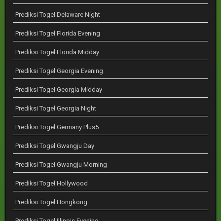
Prediksi Togel Delaware Night
Prediksi Togel Florida Evening
Prediksi Togel Florida Midday
Prediksi Togel Georgia Evening
Prediksi Togel Georgia Midday
Prediksi Togel Georgia Night
Prediksi Togel Germany Plus5
Prediksi Togel Gwangju Day
Prediksi Togel Gwangju Morning
Prediksi Togel Hollywood
Prediksi Togel Hongkong
Prediksi Togel Illinois Evening