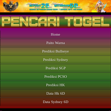
Home
Paito Warna
Prediksi Bullseye
Prediksi Sydney
Prediksi SGP
Prediksi PCSO
Prediksi HK
Data Hk 6D
Data Sydney 6D