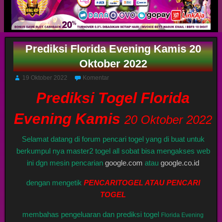
Prediksi Florida Evening Kamis 20
Oktober 2022
19 Oktober 2022
Komentar
Prediksi Togel Florida
Evening Kamis
20 Oktober 2022
Selamat datang di forum pencari togel yang di buat untuk
berkumpul nya master2 togel all sobat bisa mengakses web
ini dgn mesin pencarian
google.com
atau
google.co.id
dengan mengetik
PENCARITOGEL ATAU PENCARI
TOGEL
membahas pengeluaran dan prediksi togel
Florida Evening