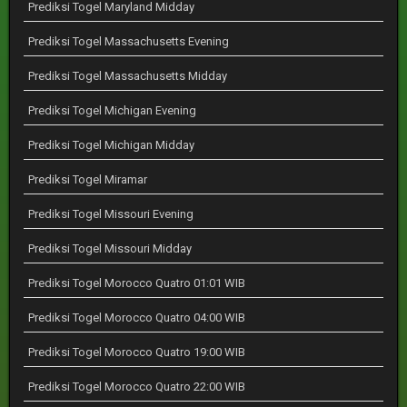
Prediksi Togel Maryland Midday
Prediksi Togel Massachusetts Evening
Prediksi Togel Massachusetts Midday
Prediksi Togel Michigan Evening
Prediksi Togel Michigan Midday
Prediksi Togel Miramar
Prediksi Togel Missouri Evening
Prediksi Togel Missouri Midday
Prediksi Togel Morocco Quatro 01:01 WIB
Prediksi Togel Morocco Quatro 04:00 WIB
Prediksi Togel Morocco Quatro 19:00 WIB
Prediksi Togel Morocco Quatro 22:00 WIB