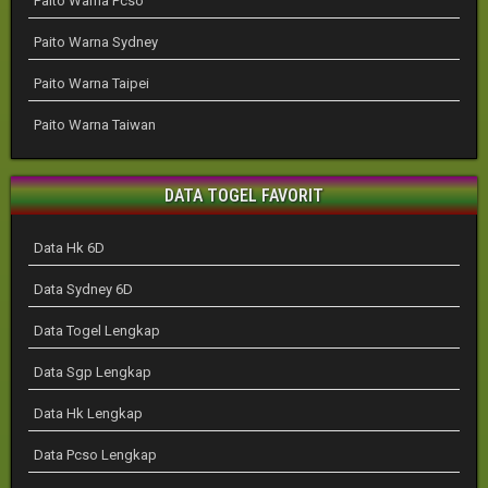
Paito Warna Pcso
Paito Warna Sydney
Paito Warna Taipei
Paito Warna Taiwan
DATA TOGEL FAVORIT
Data Hk 6D
Data Sydney 6D
Data Togel Lengkap
Data Sgp Lengkap
Data Hk Lengkap
Data Pcso Lengkap