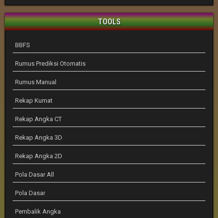
TOOLS
BBFS
Rumus Prediksi Otomatis
Rumus Manual
Rekap Kumat
Rekap Angka CT
Rekap Angka 3D
Rekap Angka 2D
Pola Dasar All
Pola Dasar
Pembalik Angka