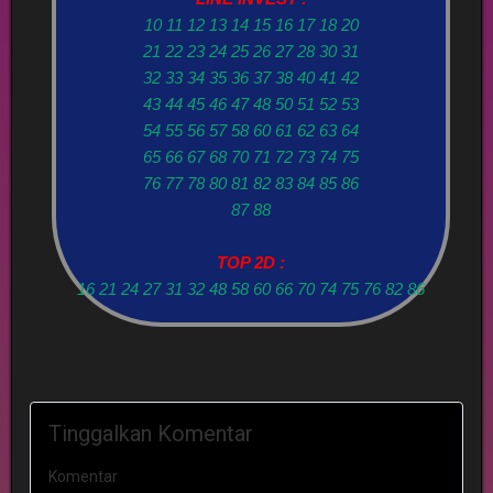
10 11 12 13 14 15 16 17 18 20
21 22 23 24 25 26 27 28 30 31
32 33 34 35 36 37 38 40 41 42
43 44 45 46 47 48 50 51 52 53
54 55 56 57 58 60 61 62 63 64
65 66 67 68 70 71 72 73 74 75
76 77 78 80 81 82 83 84 85 86
87 88
TOP 2D :
16 21 24 27 31 32 48 58 60 66 70 74 75 76 82 86
Tinggalkan Komentar
Komentar