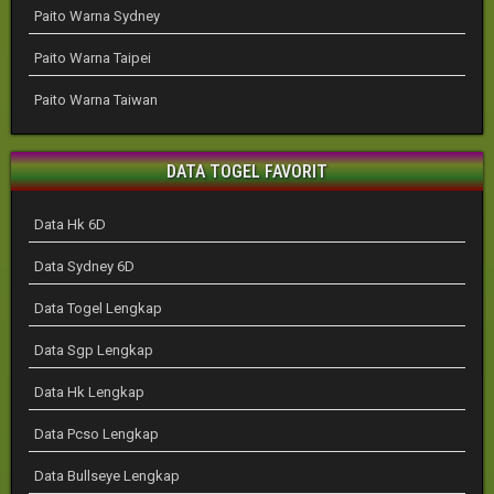
Paito Warna Sydney
Paito Warna Taipei
Paito Warna Taiwan
DATA TOGEL FAVORIT
Data Hk 6D
Data Sydney 6D
Data Togel Lengkap
Data Sgp Lengkap
Data Hk Lengkap
Data Pcso Lengkap
Data Bullseye Lengkap