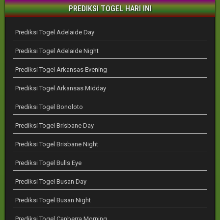
PREDIKSI TOGEL HARI INI
Prediksi Togel Adelaide Day
Prediksi Togel Adelaide Night
Prediksi Togel Arkansas Evening
Prediksi Togel Arkansas Midday
Prediksi Togel Bonoloto
Prediksi Togel Brisbane Day
Prediksi Togel Brisbane Night
Prediksi Togel Bulls Eye
Prediksi Togel Busan Day
Prediksi Togel Busan Night
Prediksi Togel Canberra Morning