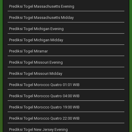
Prediksi Togel Massachusetts Evening
Prediksi Togel Massachusetts Midday
Prediksi Togel Michigan Evening
Prediksi Togel Michigan Midday
Prediksi Togel Miramar
Prediksi Togel Missouri Evening
Prediksi Togel Missouri Midday
Prediksi Togel Morocco Quatro 01:01 WIB
Prediksi Togel Morocco Quatro 04:00 WIB
Prediksi Togel Morocco Quatro 19:00 WIB
Prediksi Togel Morocco Quatro 22:00 WIB
Prediksi Togel New Jersey Evening