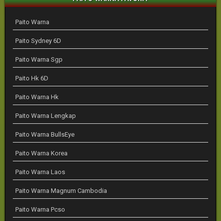
Paito Warna
Paito Sydney 6D
Paito Warna Sgp
Paito Hk 6D
Paito Warna Hk
Paito Warna Lengkap
Paito Warna BullsEye
Paito Warna Korea
Paito Warna Laos
Paito Warna Magnum Cambodia
Paito Warna Pcso