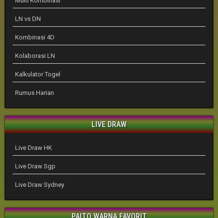
Multi Kombinasi
LN vs DN
Kombinasi 4D
Kolaborasi LN
Kalkulator Togel
Rumus Harian
LIVE DRAW
Live Draw HK
Live Draw Sgp
Live Draw Sydney
PAITO WARNA FAVORIT