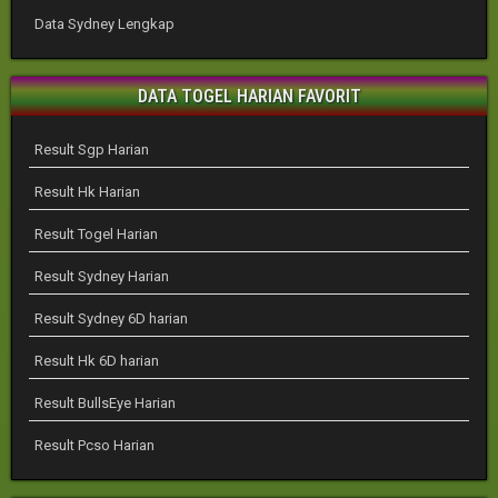
Data Sydney Lengkap
DATA TOGEL HARIAN FAVORIT
Result Sgp Harian
Result Hk Harian
Result Togel Harian
Result Sydney Harian
Result Sydney 6D harian
Result Hk 6D harian
Result BullsEye Harian
Result Pcso Harian