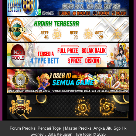
Forum Prediksi Pencari Togel | Master Prediksi Angka Jitu Sgp Hk
Sydney , Data Keluaran , live togel © 2026