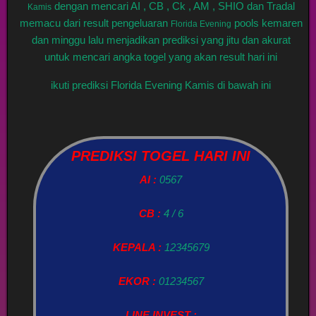
dengan mencari AI , CB , Ck , AM , SHIO dan Tradal
Kamis
memacu dari result pengeluaran
pools kemaren
Florida Evening
dan minggu lalu menjadikan prediksi yang jitu dan akurat
untuk mencari angka togel yang akan result hari ini
ikuti prediksi Florida Evening Kamis di bawah ini
PREDIKSI TOGEL HARI INI
AI :
0567
CB :
4 / 6
KEPALA :
12345679
EKOR :
01234567
LINE INVEST :