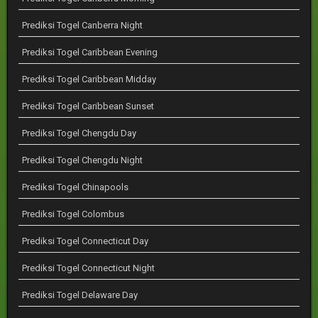
Prediksi Togel Canberra Night
Prediksi Togel Caribbean Evening
Prediksi Togel Caribbean Midday
Prediksi Togel Caribbean Sunset
Prediksi Togel Chengdu Day
Prediksi Togel Chengdu Night
Prediksi Togel Chinapools
Prediksi Togel Colombus
Prediksi Togel Connecticut Day
Prediksi Togel Connecticut Night
Prediksi Togel Delaware Day