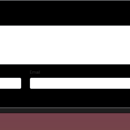
Email