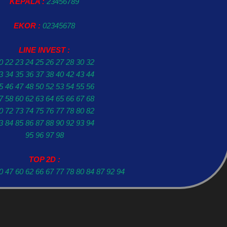
KEPALA :
23456789
EKOR :
02345678
LINE INVEST :
0 22 23 24 25 26 27 28 30 32
3 34 35 36 37 38 40 42 43 44
5 46 47 48 50 52 53 54 55 56
7 58 60 62 63 64 65 66 67 68
0 72 73 74 75 76 77 78 80 82
3 84 85 86 87 88 90 92 93 94
95 96 97 98
TOP 2D :
0 47 60 62 66 67 77 78 80 84 87 92 94