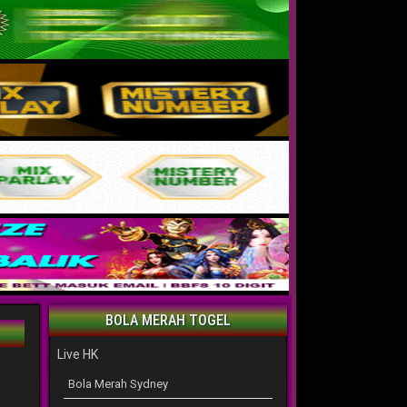
BOLA MERAH TOGEL
Live HK
Bola Merah Sydney