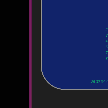
2
3
4
5
7
8
25 32 34 4