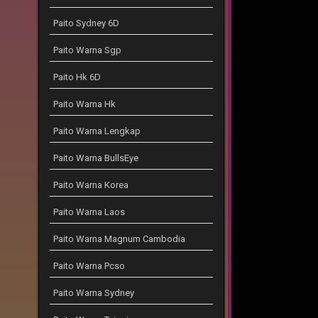
Paito Sydney 6D
Paito Warna Sgp
Paito Hk 6D
Paito Warna Hk
Paito Warna Lengkap
Paito Warna BullsEye
Paito Warna Korea
Paito Warna Laos
Paito Warna Magnum Cambodia
Paito Warna Pcso
Paito Warna Sydney