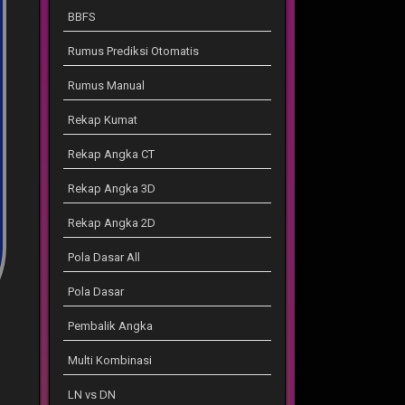
BBFS
Rumus Prediksi Otomatis
Rumus Manual
Rekap Kumat
Rekap Angka CT
Rekap Angka 3D
Rekap Angka 2D
Pola Dasar All
Pola Dasar
Pembalik Angka
Multi Kombinasi
LN vs DN