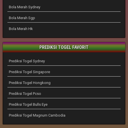
Bola Merah Sydney
Bola Merah Sgp
Bola Merah Hk
PREDIKSI TOGEL FAVORIT
Prediksi Togel Sydney
Prediksi Togel Singapore
Prediksi Togel Hongkong
Prediksi Togel Pcso
Prediksi Togel Bulls Eye
Prediksi Togel Magnum Cambodia