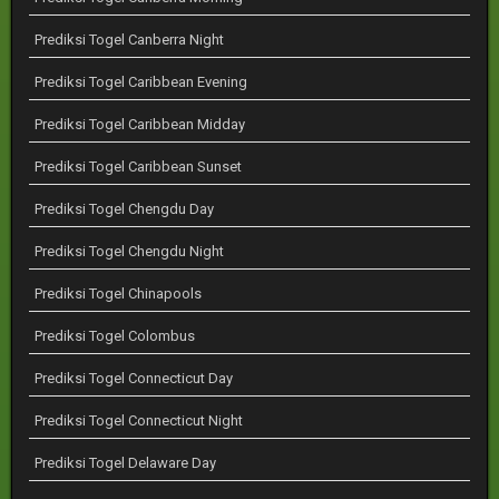
Prediksi Togel Canberra Night
Prediksi Togel Caribbean Evening
Prediksi Togel Caribbean Midday
Prediksi Togel Caribbean Sunset
Prediksi Togel Chengdu Day
Prediksi Togel Chengdu Night
Prediksi Togel Chinapools
Prediksi Togel Colombus
Prediksi Togel Connecticut Day
Prediksi Togel Connecticut Night
Prediksi Togel Delaware Day