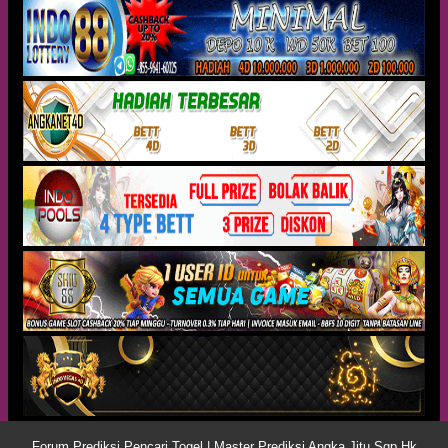
Forum Prediksi Pencari Togel | Master Prediksi Angka Jitu Sgp Hk