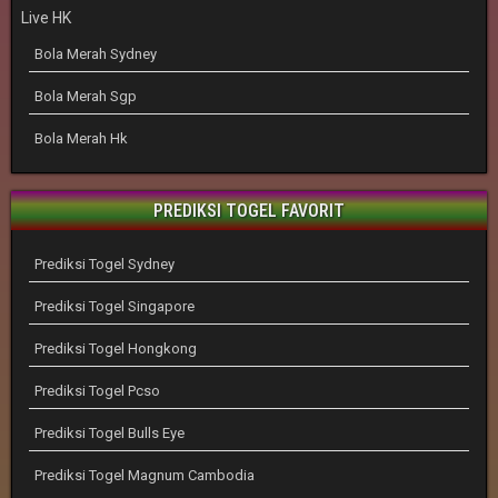
Live HK
Bola Merah Sydney
Bola Merah Sgp
Bola Merah Hk
PREDIKSI TOGEL FAVORIT
Prediksi Togel Sydney
Prediksi Togel Singapore
Prediksi Togel Hongkong
Prediksi Togel Pcso
Prediksi Togel Bulls Eye
Prediksi Togel Magnum Cambodia