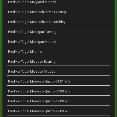
Prediksi Togel Maryland Midday
Prediksi Togel Massachusetts Evening
Prediksi Togel Massachusetts Midday
Prediksi Togel Michigan Evening
Prediksi Togel Michigan Midday
Prediksi Togel Miramar
Prediksi Togel Missouri Evening
Prediksi Togel Missouri Midday
Prediksi Togel Morocco Quatro 01:01 WIB
Prediksi Togel Morocco Quatro 04:00 WIB
Prediksi Togel Morocco Quatro 19:00 WIB
Prediksi Togel Morocco Quatro 22:00 WIB