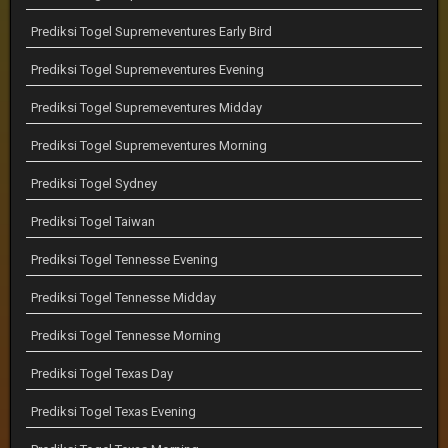
Prediksi Togel Supremeventures Early Bird
Prediksi Togel Supremeventures Evening
Prediksi Togel Supremeventures Midday
Prediksi Togel Supremeventures Morning
Prediksi Togel Sydney
Prediksi Togel Taiwan
Prediksi Togel Tennesse Evening
Prediksi Togel Tennesse Midday
Prediksi Togel Tennesse Morning
Prediksi Togel Texas Day
Prediksi Togel Texas Evening