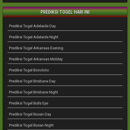
PREDIKSI TOGEL HARI INI
Prediksi Togel Adelaide Day
Prediksi Togel Adelaide Night
Prediksi Togel Arkansas Evening
Prediksi Togel Arkansas Midday
Prediksi Togel Bonoloto
Prediksi Togel Brisbane Day
Prediksi Togel Brisbane Night
Prediksi Togel Bulls Eye
Prediksi Togel Busan Day
Prediksi Togel Busan Night