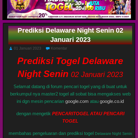
Prediksi Delaware Night Senin 02
Januari 2023
01 Januari 2023
Komentar
Prediksi Togel Delaware
Night Senin
02 Januari 2023
Selamat datang di forum pencari togel yang di buat untuk
berkumpul nya master2 togel all sobat bisa mengakses web
ini dgn mesin pencarian
google.com
atau
google.co.id
dengan mengetik
PENCARITOGEL ATAU PENCARI
TOGEL
membahas pengeluaran dan prediksi togel
Delaware Night
Senin