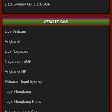
Data Sydney 6D
,
Data SGP
WEBSITE KAMI
Live Virdsam
Angkanet
Live Nagasaon
Naga saon SGP
Angkanet HK
Keluaran Togel Sydney
Togel Hongkong
Togel Hongkong Pools
Hongkongpools Asli