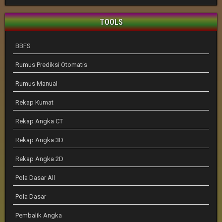
TOOLS
BBFS
Rumus Prediksi Otomatis
Rumus Manual
Rekap Kumat
Rekap Angka CT
Rekap Angka 3D
Rekap Angka 2D
Pola Dasar All
Pola Dasar
Pembalik Angka