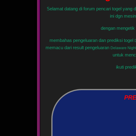
Selamat datang di forum pencari togel yang 
ini dgn mesi
dengan mengeti
membahas pengeluaran dan prediksi togel
memacu dari result pengeluaran
Delaware Nigh
untuk menca
ikuti pred
PRE