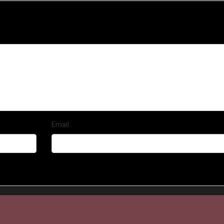
Email