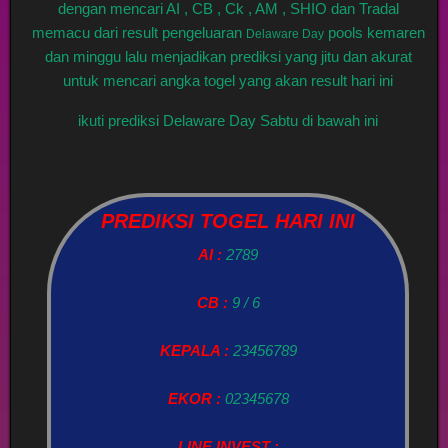
dengan mencari AI , CB , Ck , AM , SHIO dan Tradal
memacu dari result pengeluaran
pools kemaren
Delaware Day
dan minggu lalu menjadikan prediksi yang jitu dan akurat
untuk mencari angka togel yang akan result hari ini
ikuti prediksi Delaware Day Sabtu di bawah ini
PREDIKSI TOGEL HARI INI
AI :
2789
CB :
9 / 6
KEPALA :
23456789
EKOR :
02345678
LINE INVEST :