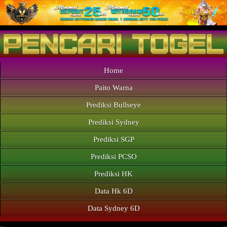
Home
Paito Warna
Prediksi Bullseye
Prediksi Sydney
Prediksi SGP
Prediksi PCSO
Prediksi HK
Data Hk 6D
Data Sydney 6D