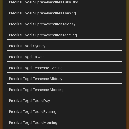
Prediksi Togel Supremeventures Early Bird
Prediksi Togel Supremeventures Evening
Prediksi Togel Supremeventures Midday
Prediksi Togel Supremeventures Morning
Prediksi Togel Sydney
Prediksi Togel Taiwan
Prediksi Togel Tennesse Evening
Prediksi Togel Tennesse Midday
Prediksi Togel Tennesse Morning
Prediksi Togel Texas Day
Prediksi Togel Texas Evening
Prediksi Togel Texas Morning