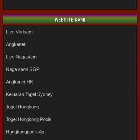
WEBSITE KAMI
Live Virdsam
Angkanet
Live Nagasaon
Naga saon SGP
Angkanet HK
Keluaran Togel Sydney
Togel Hongkong
Togel Hongkong Pools
Hongkongpools Asli