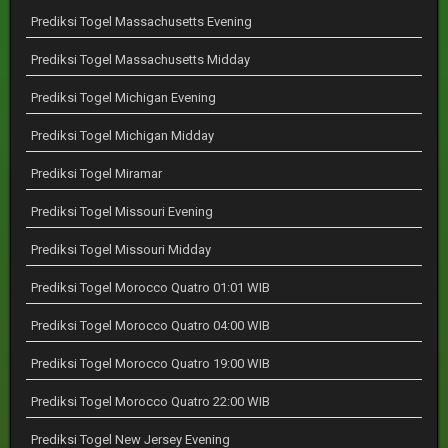
Prediksi Togel Massachusetts Evening
Prediksi Togel Massachusetts Midday
Prediksi Togel Michigan Evening
Prediksi Togel Michigan Midday
Prediksi Togel Miramar
Prediksi Togel Missouri Evening
Prediksi Togel Missouri Midday
Prediksi Togel Morocco Quatro 01:01 WIB
Prediksi Togel Morocco Quatro 04:00 WIB
Prediksi Togel Morocco Quatro 19:00 WIB
Prediksi Togel Morocco Quatro 22:00 WIB
Prediksi Togel New Jersey Evening