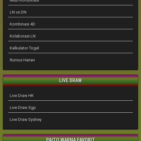
Multi Kombinasi
LN vs DN
Kombinasi 4D
Kolaborasi LN
Kalkulator Togel
Rumus Harian
LIVE DRAW
Live Draw HK
Live Draw Sgp
Live Draw Sydney
PAITO WARNA FAVORIT