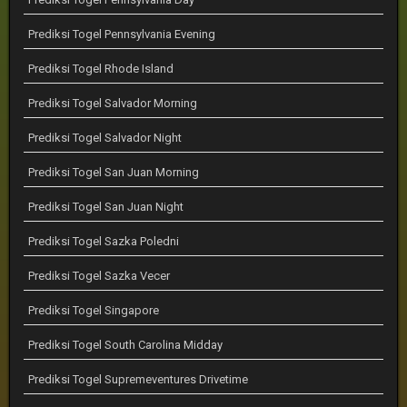
Prediksi Togel Pennsylvania Evening
Prediksi Togel Rhode Island
Prediksi Togel Salvador Morning
Prediksi Togel Salvador Night
Prediksi Togel San Juan Morning
Prediksi Togel San Juan Night
Prediksi Togel Sazka Poledni
Prediksi Togel Sazka Vecer
Prediksi Togel Singapore
Prediksi Togel South Carolina Midday
Prediksi Togel Supremeventures Drivetime