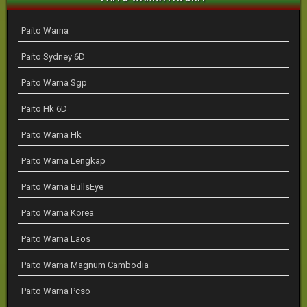
Paito Warna
Paito Sydney 6D
Paito Warna Sgp
Paito Hk 6D
Paito Warna Hk
Paito Warna Lengkap
Paito Warna BullsEye
Paito Warna Korea
Paito Warna Laos
Paito Warna Magnum Cambodia
Paito Warna Pcso