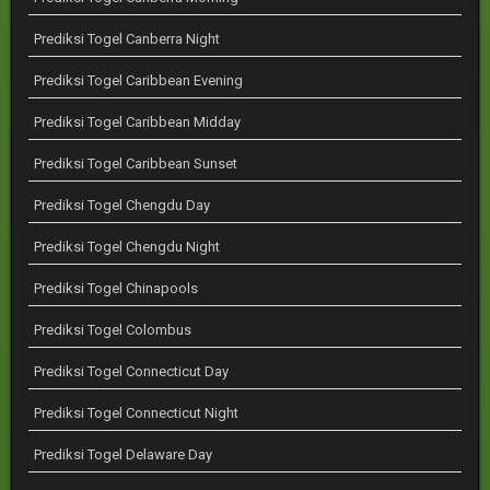
Prediksi Togel Canberra Night
Prediksi Togel Caribbean Evening
Prediksi Togel Caribbean Midday
Prediksi Togel Caribbean Sunset
Prediksi Togel Chengdu Day
Prediksi Togel Chengdu Night
Prediksi Togel Chinapools
Prediksi Togel Colombus
Prediksi Togel Connecticut Day
Prediksi Togel Connecticut Night
Prediksi Togel Delaware Day