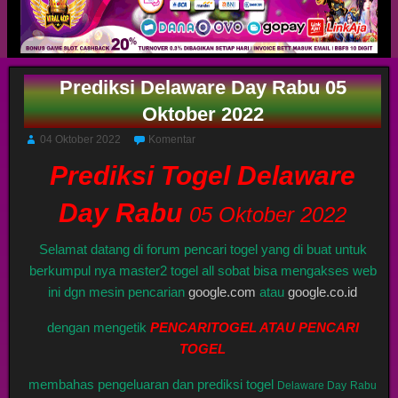
Prediksi Delaware Day Rabu 05
Oktober 2022
04 Oktober 2022
Komentar
Prediksi Togel Delaware
Day Rabu
05 Oktober 2022
Selamat datang di forum pencari togel yang di buat untuk
berkumpul nya master2 togel all sobat bisa mengakses web
ini dgn mesin pencarian
google.com
atau
google.co.id
dengan mengetik
PENCARITOGEL ATAU PENCARI
TOGEL
membahas pengeluaran dan prediksi togel
Delaware Day
Rabu