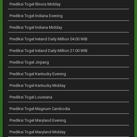
Prediksi Togel Illinois Midday
Prediksi Togel Indiana Evening
Prediksi Togel Indiana Midday
Prediksi Togel Ireland Daily Million 04:00 WIB
Prediksi Togel Ireland Daily Million 21:00 WIB
Prediksi Togel Jinjiang
Prediksi Togel Kentucky Evening
Prediksi Togel Kentucky Midday
Prediksi Togel Louisiana
Prediksi Togel Magnum Cambodia
Prediksi Togel Maryland Evening
Prediksi Togel Maryland Midday