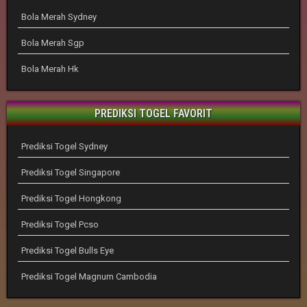
Bola Merah Sydney
Bola Merah Sgp
Bola Merah Hk
PREDIKSI TOGEL FAVORIT
Prediksi Togel Sydney
Prediksi Togel Singapore
Prediksi Togel Hongkong
Prediksi Togel Pcso
Prediksi Togel Bulls Eye
Prediksi Togel Magnum Cambodia