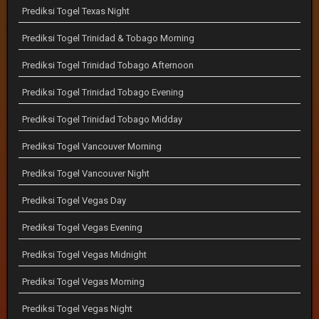
Prediksi Togel Texas Night
Prediksi Togel Trinidad & Tobago Morning
Prediksi Togel Trinidad Tobago Afternoon
Prediksi Togel Trinidad Tobago Evening
Prediksi Togel Trinidad Tobago Midday
Prediksi Togel Vancouver Morning
Prediksi Togel Vancouver Night
Prediksi Togel Vegas Day
Prediksi Togel Vegas Evening
Prediksi Togel Vegas Midnight
Prediksi Togel Vegas Morning
Prediksi Togel Vegas Night