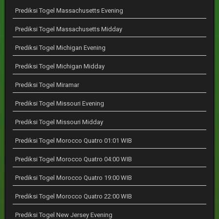
Prediksi Togel Massachusetts Evening
Prediksi Togel Massachusetts Midday
Prediksi Togel Michigan Evening
Prediksi Togel Michigan Midday
Prediksi Togel Miramar
Prediksi Togel Missouri Evening
Prediksi Togel Missouri Midday
Prediksi Togel Morocco Quatro 01:01 WIB
Prediksi Togel Morocco Quatro 04:00 WIB
Prediksi Togel Morocco Quatro 19:00 WIB
Prediksi Togel Morocco Quatro 22:00 WIB
Prediksi Togel New Jersey Evening