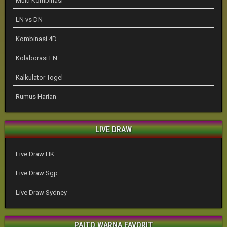
Multi Kombinasi
LN vs DN
Kombinasi 4D
Kolaborasi LN
Kalkulator Togel
Rumus Harian
LIVE DRAW
Live Draw HK
Live Draw Sgp
Live Draw Sydney
PAITO WARNA FAVORIT