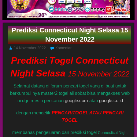
Prediksi Connecticut Night Selasa 15
November 2022
14 November 2022
Komentar
Prediksi Togel Connecticut
Night Selasa
15 November 2022
Selamat datang di forum pencari togel yang di buat untuk
berkumpul nya master2 togel all sobat bisa mengakses web
ini dgn mesin pencarian
google.com
atau
google.co.id
dengan mengetik
PENCARITOGEL ATAU PENCARI
TOGEL
membahas pengeluaran dan prediksi togel
Connecticut Night