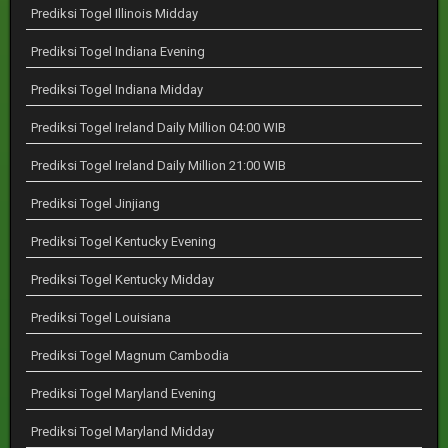
Prediksi Togel Illinois Midday
Prediksi Togel Indiana Evening
Prediksi Togel Indiana Midday
Prediksi Togel Ireland Daily Million 04:00 WIB
Prediksi Togel Ireland Daily Million 21:00 WIB
Prediksi Togel Jinjiang
Prediksi Togel Kentucky Evening
Prediksi Togel Kentucky Midday
Prediksi Togel Louisiana
Prediksi Togel Magnum Cambodia
Prediksi Togel Maryland Evening
Prediksi Togel Maryland Midday