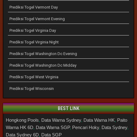
Prediksi Togel Vermont Day
Prediksi Togel Vermont Evening
Prediksi Togel Virginia Day
Prediksi Togel Virginia Night
Prediksi Togel Washington Dc Evening
Prediksi Togel Washington Dc Midday
Prediksi Togel West Virginia
Prediksi Togel Wisconsin
BEST LINK
Hongkong Pools
,
Data Warna Sydney
,
Data Warna HK
,
Paito
Warna HK 6D
,
Data Warna SGP
,
Pencari Hoky
,
Data Sydney
,
Data Sydney 6D
,
Data SGP