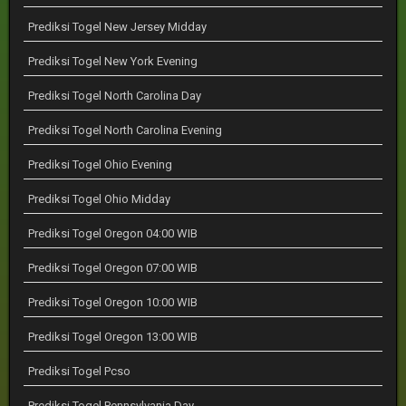
Prediksi Togel New Jersey Midday
Prediksi Togel New York Evening
Prediksi Togel North Carolina Day
Prediksi Togel North Carolina Evening
Prediksi Togel Ohio Evening
Prediksi Togel Ohio Midday
Prediksi Togel Oregon 04:00 WIB
Prediksi Togel Oregon 07:00 WIB
Prediksi Togel Oregon 10:00 WIB
Prediksi Togel Oregon 13:00 WIB
Prediksi Togel Pcso
Prediksi Togel Pennsylvania Day