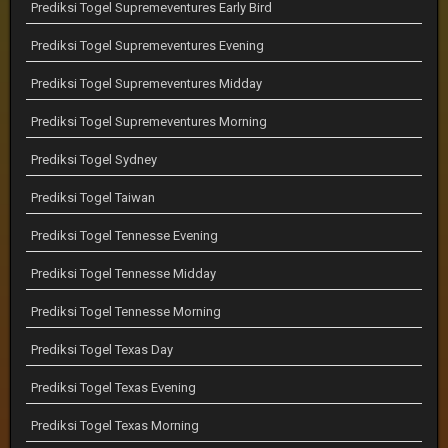
Prediksi Togel Supremeventures Early Bird
Prediksi Togel Supremeventures Evening
Prediksi Togel Supremeventures Midday
Prediksi Togel Supremeventures Morning
Prediksi Togel Sydney
Prediksi Togel Taiwan
Prediksi Togel Tennesse Evening
Prediksi Togel Tennesse Midday
Prediksi Togel Tennesse Morning
Prediksi Togel Texas Day
Prediksi Togel Texas Evening
Prediksi Togel Texas Morning