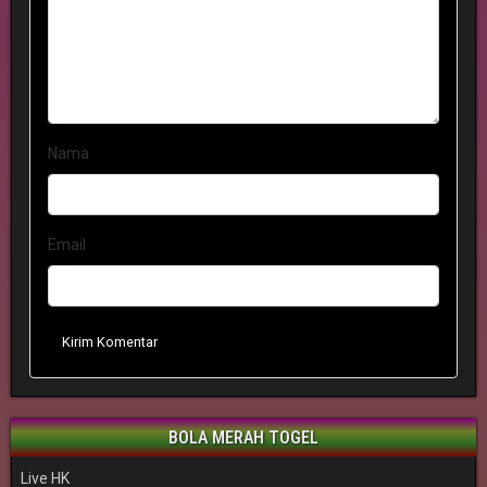
Nama
Email
Kirim Komentar
BOLA MERAH TOGEL
Live HK