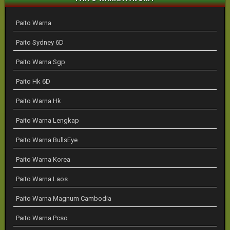
Paito Warna
Paito Sydney 6D
Paito Warna Sgp
Paito Hk 6D
Paito Warna Hk
Paito Warna Lengkap
Paito Warna BullsEye
Paito Warna Korea
Paito Warna Laos
Paito Warna Magnum Cambodia
Paito Warna Pcso