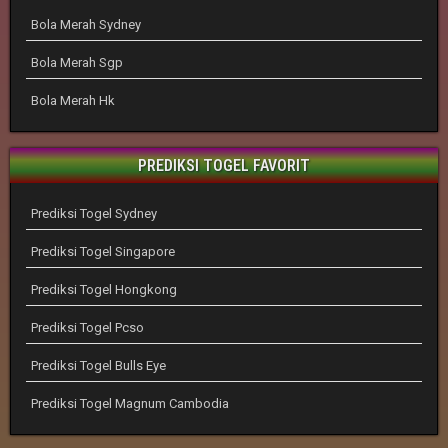
Bola Merah Sydney
Bola Merah Sgp
Bola Merah Hk
PREDIKSI TOGEL FAVORIT
Prediksi Togel Sydney
Prediksi Togel Singapore
Prediksi Togel Hongkong
Prediksi Togel Pcso
Prediksi Togel Bulls Eye
Prediksi Togel Magnum Cambodia