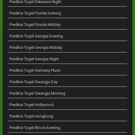
Prediksi Togel Delaware Night
Prediksi Togel Florida Evening
Prediksi Togel Florida Midday
Prediksi Togel Georgia Evening
Prediksi Togel Georgia Midday
Prediksi Togel Georgia Night
Prediksi Togel Germany Plus5
Prediksi Togel Gwangju Day
Prediksi Togel Gwangju Morning
Prediksi Togel Hollywood
Prediksi Togel Hongkong
Prediksi Togel Illinois Evening