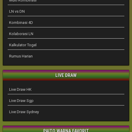
Multi Kombinasi
LN vs DN
Kombinasi 4D
Kolaborasi LN
Kalkulator Togel
Rumus Harian
LIVE DRAW
Live Draw HK
Live Draw Sgp
Live Draw Sydney
PAITO WARNA FAVORIT