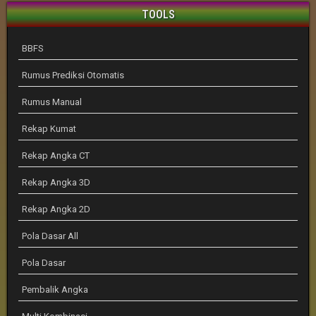
TOOLS
BBFS
Rumus Prediksi Otomatis
Rumus Manual
Rekap Kumat
Rekap Angka CT
Rekap Angka 3D
Rekap Angka 2D
Pola Dasar All
Pola Dasar
Pembalik Angka