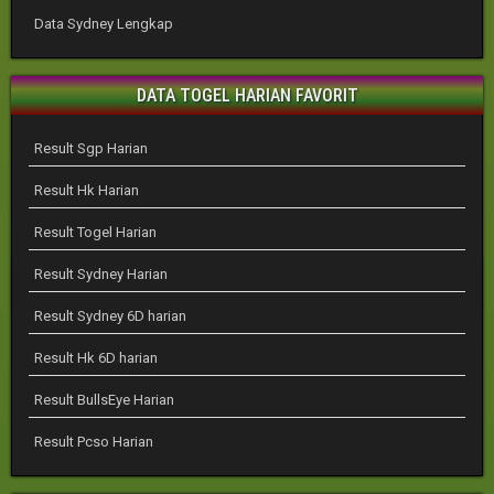
Data Sydney Lengkap
DATA TOGEL HARIAN FAVORIT
Result Sgp Harian
Result Hk Harian
Result Togel Harian
Result Sydney Harian
Result Sydney 6D harian
Result Hk 6D harian
Result BullsEye Harian
Result Pcso Harian