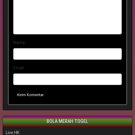
Nama
Email
Kirim Komentar
BOLA MERAH TOGEL
Live HK