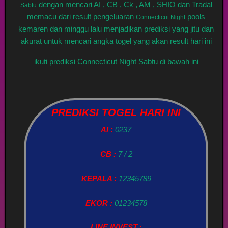
dengan mencari AI , CB , Ck , AM , SHIO dan Tradal
Sabtu
memacu dari result pengeluaran
pools
Connecticut Night
kemaren dan minggu lalu menjadikan prediksi yang jitu dan
akurat untuk mencari angka togel yang akan result hari ini
ikuti prediksi Connecticut Night Sabtu di bawah ini
PREDIKSI TOGEL HARI INI
AI :
0237
CB :
7 / 2
KEPALA :
12345789
EKOR :
01234578
LINE INVEST :