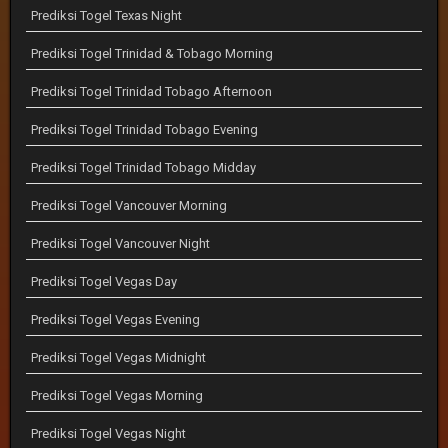
Prediksi Togel Texas Night
Prediksi Togel Trinidad & Tobago Morning
Prediksi Togel Trinidad Tobago Afternoon
Prediksi Togel Trinidad Tobago Evening
Prediksi Togel Trinidad Tobago Midday
Prediksi Togel Vancouver Morning
Prediksi Togel Vancouver Night
Prediksi Togel Vegas Day
Prediksi Togel Vegas Evening
Prediksi Togel Vegas Midnight
Prediksi Togel Vegas Morning
Prediksi Togel Vegas Night