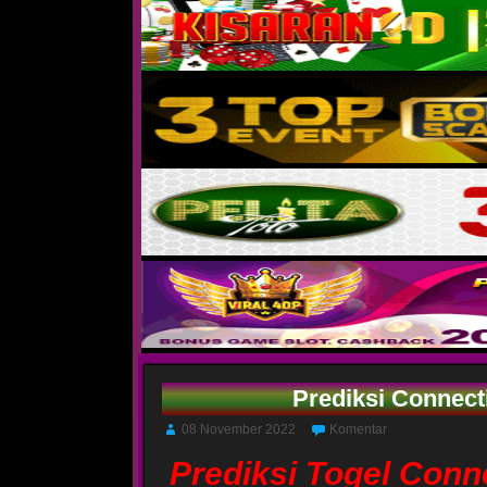
Prediksi Connect
08 November 2022
Komentar
Prediksi Togel Conn