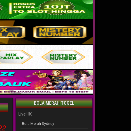
BOLA MERAH TOGEL
Live HK
Bola Merah Sydney
22