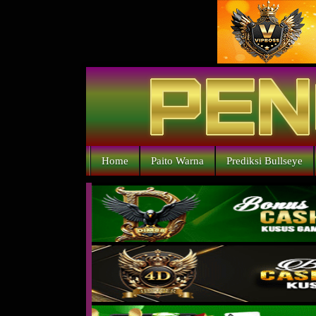
Home
Paito Warna
Prediksi Bullseye