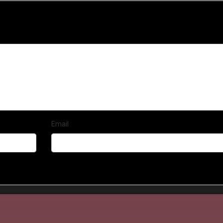
Email