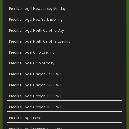
Prediksi Togel New Jersey Midday
Prediksi Togel New York Evening
Prediksi Togel North Carolina Day
Prediksi Togel North Carolina Evening
Prediksi Togel Ohio Evening
Prediksi Togel Ohio Midday
Prediksi Togel Oregon 04:00 WIB
Prediksi Togel Oregon 07:00 WIB
Prediksi Togel Oregon 10:00 WIB
Prediksi Togel Oregon 13:00 WIB
Prediksi Togel Pcso
Prediksi Togel Pennsylvania Day