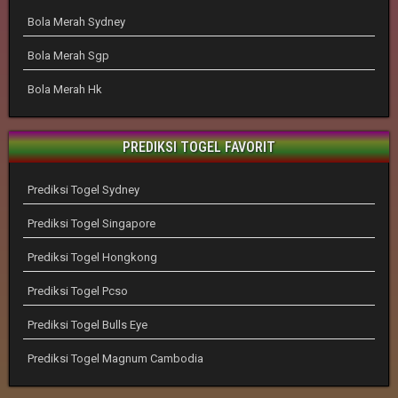
Bola Merah Sydney
Bola Merah Sgp
Bola Merah Hk
PREDIKSI TOGEL FAVORIT
Prediksi Togel Sydney
Prediksi Togel Singapore
Prediksi Togel Hongkong
Prediksi Togel Pcso
Prediksi Togel Bulls Eye
Prediksi Togel Magnum Cambodia