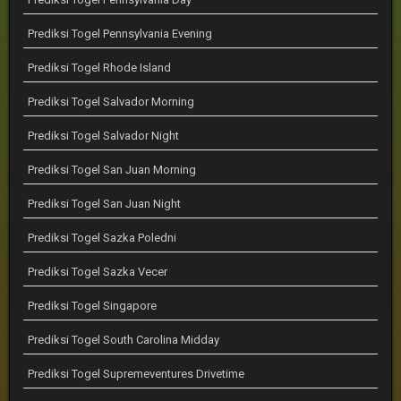
Prediksi Togel Pennsylvania Evening
Prediksi Togel Rhode Island
Prediksi Togel Salvador Morning
Prediksi Togel Salvador Night
Prediksi Togel San Juan Morning
Prediksi Togel San Juan Night
Prediksi Togel Sazka Poledni
Prediksi Togel Sazka Vecer
Prediksi Togel Singapore
Prediksi Togel South Carolina Midday
Prediksi Togel Supremeventures Drivetime