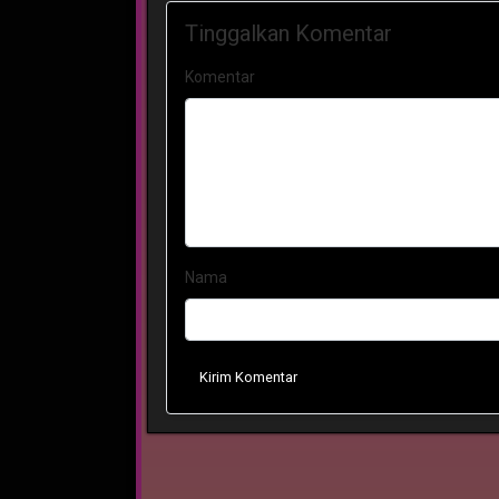
Tinggalkan Komentar
Komentar
Nama
Kirim Komentar