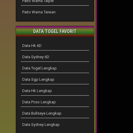
Paito Warna Taipei
Paito Warna Taiwan
DATA TOGEL FAVORIT
Data Hk 6D
Data Sydney 6D
Data Togel Lengkap
Data Sgp Lengkap
Data Hk Lengkap
Data Pcso Lengkap
Data Bullseye Lengkap
Data Sydney Lengkap