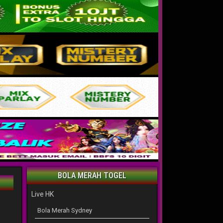
BOLA MERAH TOGEL
Live HK
Bola Merah Sydney