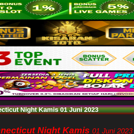
cticut Night Kamis 01 Juni 2023
nnecticut Night Kamis
01 Juni 2023