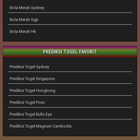
Bola Merah Sydney
Bola Merah Sgp
Bola Merah Hk
PREDIKSI TOGEL FAVORIT
Prediksi Togel Sydney
Prediksi Togel Singapore
Prediksi Togel Hongkong
Prediksi Togel Pcso
Prediksi Togel Bulls Eye
Prediksi Togel Magnum Cambodia