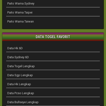
Paito Warna Sydney
Paito Warna Taipei
Paito Warna Taiwan
DATA TOGEL FAVORIT
Data Hk 6D
Data Sydney 6D
Data Togel Lengkap
Data Sgp Lengkap
Data Hk Lengkap
Data Pcso Lengkap
Data Bullseye Lengkap