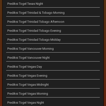
Prediksi Togel Texas Night
Prediksi Togel Trinidad & Tobago Morning
Prediksi Togel Trinidad Tobago Afternoon
Prediksi Togel Trinidad Tobago Evening
Prediksi Togel Trinidad Tobago Midday
Prediksi Togel Vancouver Morning
Prediksi Togel Vancouver Night
Prediksi Togel Vegas Day
Prediksi Togel Vegas Evening
Prediksi Togel Vegas Midnight
Prediksi Togel Vegas Morning
Prediksi Togel Vegas Night