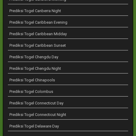
Prediksi Togel Canberra Night
Prediksi Togel Caribbean Evening
Prediksi Togel Caribbean Midday
Prediksi Togel Caribbean Sunset
Prediksi Togel Chengdu Day
Prediksi Togel Chengdu Night
Prediksi Togel Chinapools
Prediksi Togel Colombus
Prediksi Togel Connecticut Day
Prediksi Togel Connecticut Night
Prediksi Togel Delaware Day