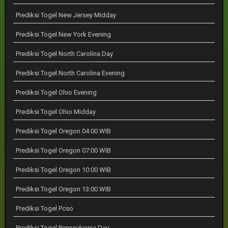
Prediksi Togel New Jersey Midday
Prediksi Togel New York Evening
Prediksi Togel North Carolina Day
Prediksi Togel North Carolina Evening
Prediksi Togel Ohio Evening
Prediksi Togel Ohio Midday
Prediksi Togel Oregon 04:00 WIB
Prediksi Togel Oregon 07:00 WIB
Prediksi Togel Oregon 10:00 WIB
Prediksi Togel Oregon 13:00 WIB
Prediksi Togel Pcso
Prediksi Togel Pennsylvania Day