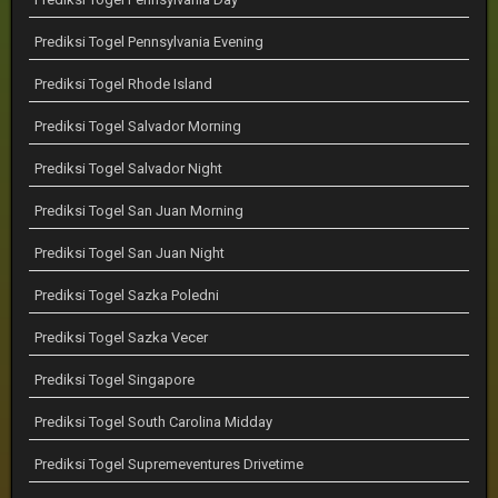
Prediksi Togel Pennsylvania Evening
Prediksi Togel Rhode Island
Prediksi Togel Salvador Morning
Prediksi Togel Salvador Night
Prediksi Togel San Juan Morning
Prediksi Togel San Juan Night
Prediksi Togel Sazka Poledni
Prediksi Togel Sazka Vecer
Prediksi Togel Singapore
Prediksi Togel South Carolina Midday
Prediksi Togel Supremeventures Drivetime