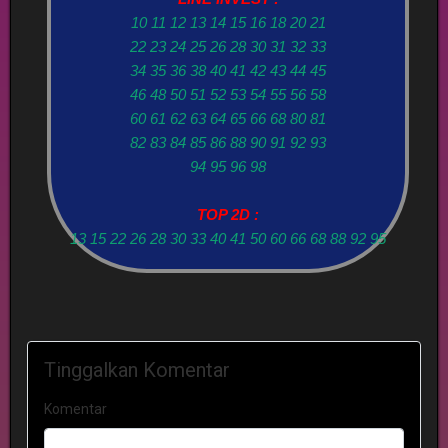
10 11 12 13 14 15 16 18 20 21
22 23 24 25 26 28 30 31 32 33
34 35 36 38 40 41 42 43 44 45
46 48 50 51 52 53 54 55 56 58
60 61 62 63 64 65 66 68 80 81
82 83 84 85 86 88 90 91 92 93
94 95 96 98
TOP 2D :
13 15 22 26 28 30 33 40 41 50 60 66 68 88 92 95
Tinggalkan Komentar
Komentar