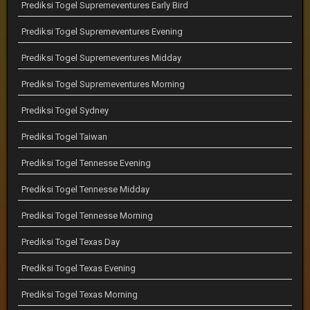
Prediksi Togel Supremeventures Early Bird
Prediksi Togel Supremeventures Evening
Prediksi Togel Supremeventures Midday
Prediksi Togel Supremeventures Morning
Prediksi Togel Sydney
Prediksi Togel Taiwan
Prediksi Togel Tennesse Evening
Prediksi Togel Tennesse Midday
Prediksi Togel Tennesse Morning
Prediksi Togel Texas Day
Prediksi Togel Texas Evening
Prediksi Togel Texas Morning