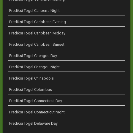
Prediksi Togel Canberra Night
Prediksi Togel Caribbean Evening
Prediksi Togel Caribbean Midday
Prediksi Togel Caribbean Sunset
Prediksi Togel Chengdu Day
Prediksi Togel Chengdu Night
Prediksi Togel Chinapools
Prediksi Togel Colombus
Prediksi Togel Connecticut Day
Prediksi Togel Connecticut Night
Prediksi Togel Delaware Day