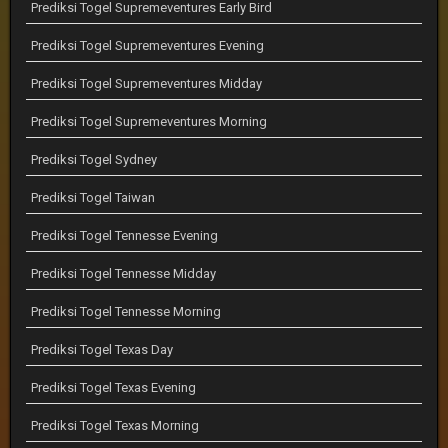
Prediksi Togel Supremeventures Early Bird
Prediksi Togel Supremeventures Evening
Prediksi Togel Supremeventures Midday
Prediksi Togel Supremeventures Morning
Prediksi Togel Sydney
Prediksi Togel Taiwan
Prediksi Togel Tennesse Evening
Prediksi Togel Tennesse Midday
Prediksi Togel Tennesse Morning
Prediksi Togel Texas Day
Prediksi Togel Texas Evening
Prediksi Togel Texas Morning