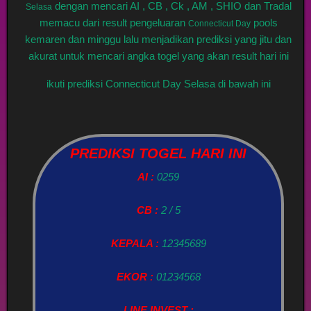
dengan mencari AI , CB , Ck , AM , SHIO dan Tradal
Selasa
memacu dari result pengeluaran
pools
Connecticut Day
kemaren dan minggu lalu menjadikan prediksi yang jitu dan
akurat untuk mencari angka togel yang akan result hari ini
ikuti prediksi Connecticut Day Selasa di bawah ini
PREDIKSI TOGEL HARI INI
AI :
0259
CB :
2 / 5
KEPALA :
12345689
EKOR :
01234568
LINE INVEST :