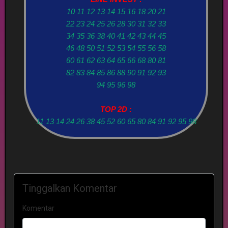
10 11 12 13 14 15 16 18 20 21
22 23 24 25 26 28 30 31 32 33
34 35 36 38 40 41 42 43 44 45
46 48 50 51 52 53 54 55 56 58
60 61 62 63 64 65 66 68 80 81
82 83 84 85 86 88 90 91 92 93
94 95 96 98
TOP 2D :
11 13 14 24 26 38 45 52 60 65 80 84 91 92 95 98
Tinggalkan Komentar
Komentar