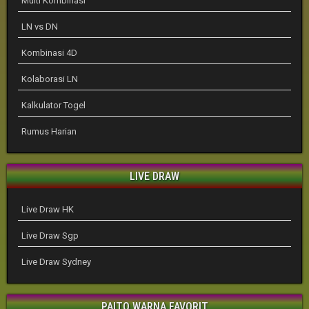
Multi Kombinasi
LN vs DN
Kombinasi 4D
Kolaborasi LN
Kalkulator Togel
Rumus Harian
LIVE DRAW
Live Draw HK
Live Draw Sgp
Live Draw Sydney
PAITO WARNA FAVORIT