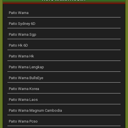
Paito Warna
Paito Sydney 6D
Paito Warna Sgp
Paito Hk 6D
Paito Warna Hk
Paito Warna Lengkap
Paito Warna BullsEye
Paito Warna Korea
Paito Warna Laos
Paito Warna Magnum Cambodia
Paito Warna Pcso