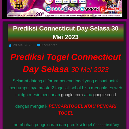
Prediksi Connecticut Day Selasa 30
Mei 2023
29 Mei 2023
Komentar
Prediksi Togel Connecticut
Day Selasa
30 Mei 2023
Selamat datang di forum pencari togel yang di buat untuk
berkumpul nya master2 togel all sobat bisa mengakses web
ini dgn mesin pencarian
google.com
atau
google.co.id
dengan mengetik
PENCARITOGEL ATAU PENCARI
TOGEL
membahas pengeluaran dan prediksi togel
Connecticut Day