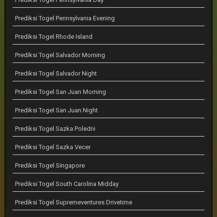
Prediksi Togel Pennsylvania Evening
Prediksi Togel Rhode Island
Prediksi Togel Salvador Morning
Prediksi Togel Salvador Night
Prediksi Togel San Juan Morning
Prediksi Togel San Juan Night
Prediksi Togel Sazka Poledni
Prediksi Togel Sazka Vecer
Prediksi Togel Singapore
Prediksi Togel South Carolina Midday
Prediksi Togel Supremeventures Drivetime