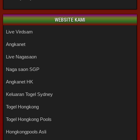
WEBSITE KAMI
Live Virdsam
Angkanet
Live Nagasaon
Naga saon SGP
Angkanet HK
Keluaran Togel Sydney
Togel Hongkong
Togel Hongkong Pools
Hongkongpools Asli