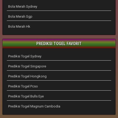
Bola Merah Sydney
Bola Merah Sgp
Bola Merah Hk
PREDIKSI TOGEL FAVORIT
Prediksi Togel Sydney
Prediksi Togel Singapore
Prediksi Togel Hongkong
Prediksi Togel Pcso
Prediksi Togel Bulls Eye
Prediksi Togel Magnum Cambodia