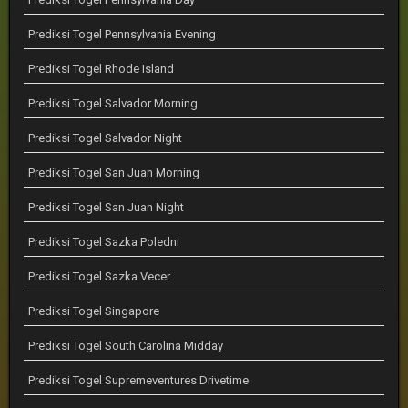
Prediksi Togel Pennsylvania Evening
Prediksi Togel Rhode Island
Prediksi Togel Salvador Morning
Prediksi Togel Salvador Night
Prediksi Togel San Juan Morning
Prediksi Togel San Juan Night
Prediksi Togel Sazka Poledni
Prediksi Togel Sazka Vecer
Prediksi Togel Singapore
Prediksi Togel South Carolina Midday
Prediksi Togel Supremeventures Drivetime