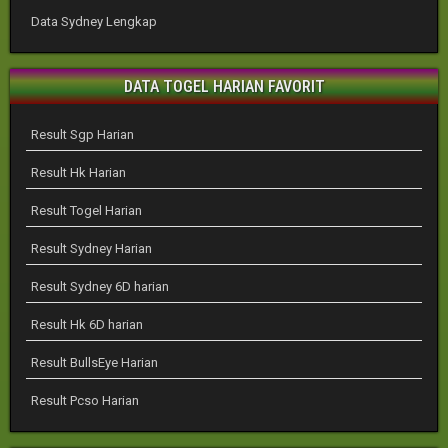
Data Sydney Lengkap
DATA TOGEL HARIAN FAVORIT
Result Sgp Harian
Result Hk Harian
Result Togel Harian
Result Sydney Harian
Result Sydney 6D harian
Result Hk 6D harian
Result BullsEye Harian
Result Pcso Harian