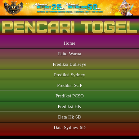
Home
Paito Warna
Prediksi Bullseye
Prediksi Sydney
Prediksi SGP
Prediksi PCSO
Prediksi HK
Data Hk 6D
Data Sydney 6D