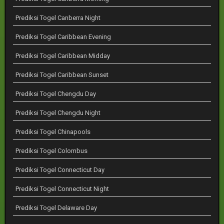
Prediksi Togel Canberra Night
Prediksi Togel Caribbean Evening
Prediksi Togel Caribbean Midday
Prediksi Togel Caribbean Sunset
Prediksi Togel Chengdu Day
Prediksi Togel Chengdu Night
Prediksi Togel Chinapools
Prediksi Togel Colombus
Prediksi Togel Connecticut Day
Prediksi Togel Connecticut Night
Prediksi Togel Delaware Day