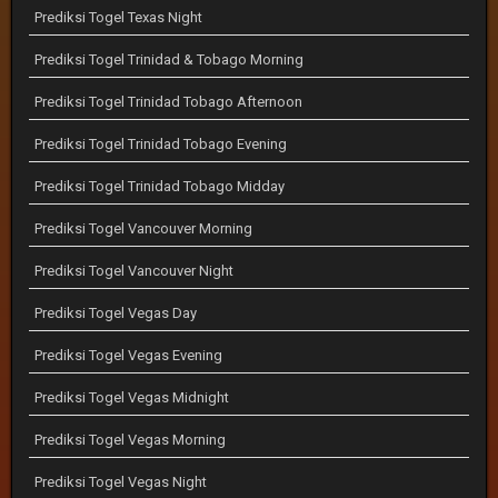
Prediksi Togel Texas Night
Prediksi Togel Trinidad & Tobago Morning
Prediksi Togel Trinidad Tobago Afternoon
Prediksi Togel Trinidad Tobago Evening
Prediksi Togel Trinidad Tobago Midday
Prediksi Togel Vancouver Morning
Prediksi Togel Vancouver Night
Prediksi Togel Vegas Day
Prediksi Togel Vegas Evening
Prediksi Togel Vegas Midnight
Prediksi Togel Vegas Morning
Prediksi Togel Vegas Night