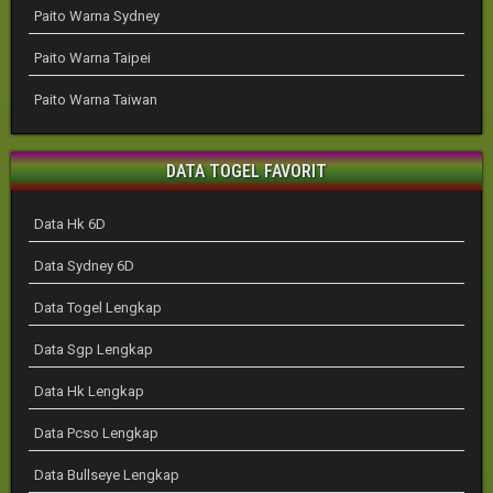
Paito Warna Sydney
Paito Warna Taipei
Paito Warna Taiwan
DATA TOGEL FAVORIT
Data Hk 6D
Data Sydney 6D
Data Togel Lengkap
Data Sgp Lengkap
Data Hk Lengkap
Data Pcso Lengkap
Data Bullseye Lengkap