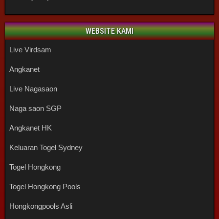
WEBSITE KAMI
Live Virdsam
Angkanet
Live Nagasaon
Naga saon SGP
Angkanet HK
Keluaran Togel Sydney
Togel Hongkong
Togel Hongkong Pools
Hongkongpools Asli