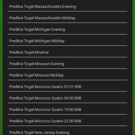
Prediksi Togel Massachusetts Evening
Prediksi Togel Massachusetts Midday
Prediksi Togel Michigan Evening
Prediksi Togel Michigan Midday
Prediksi Togel Miramar
Prediksi Togel Missouri Evening
Prediksi Togel Missouri Midday
Prediksi Togel Morocco Quatro 01:01 WIB
Prediksi Togel Morocco Quatro 04:00 WIB
Prediksi Togel Morocco Quatro 19:00 WIB
Prediksi Togel Morocco Quatro 22:00 WIB
Prediksi Togel New Jersey Evening