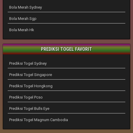
Bola Merah Sydney
Bola Merah Sgp
Bola Merah Hk
PREDIKSI TOGEL FAVORIT
Prediksi Togel Sydney
Prediksi Togel Singapore
Prediksi Togel Hongkong
Prediksi Togel Pcso
Prediksi Togel Bulls Eye
Prediksi Togel Magnum Cambodia