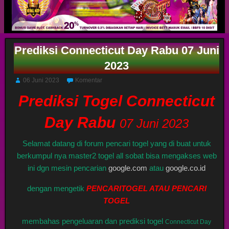
Prediksi Connecticut Day Rabu 07 Juni
2023
06 Juni 2023
Komentar
Prediksi Togel Connecticut
Day Rabu
07 Juni 2023
Selamat datang di forum pencari togel yang di buat untuk
berkumpul nya master2 togel all sobat bisa mengakses web
ini dgn mesin pencarian
google.com
atau
google.co.id
dengan mengetik
PENCARITOGEL ATAU PENCARI
TOGEL
membahas pengeluaran dan prediksi togel
Connecticut Day