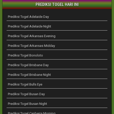
PREDIKSI TOGEL HARI INI
Prediksi Togel Adelaide Day
Prediksi Togel Adelaide Night
Prediksi Togel Arkansas Evening
Prediksi Togel Arkansas Midday
Prediksi Togel Bonoloto
Prediksi Togel Brisbane Day
Prediksi Togel Brisbane Night
Prediksi Togel Bulls Eye
Prediksi Togel Busan Day
Prediksi Togel Busan Night
Prediksi Togel Canberra Morning