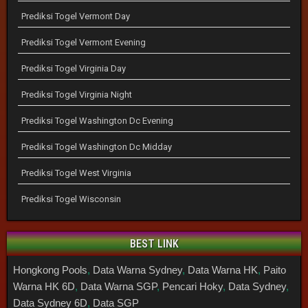
Prediksi Togel Vermont Day
Prediksi Togel Vermont Evening
Prediksi Togel Virginia Day
Prediksi Togel Virginia Night
Prediksi Togel Washington Dc Evening
Prediksi Togel Washington Dc Midday
Prediksi Togel West Virginia
Prediksi Togel Wisconsin
BEST LINK
Hongkong Pools
,
Data Warna Sydney
,
Data Warna HK
,
Paito
Warna HK 6D
,
Data Warna SGP
,
Pencari Hoky
,
Data Sydney
,
Data Sydney 6D
,
Data SGP