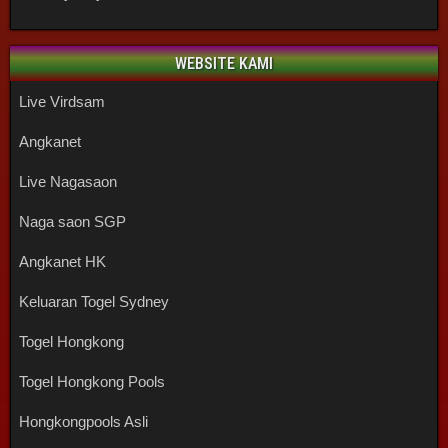
WEBSITE KAMI
Live Virdsam
Angkanet
Live Nagasaon
Naga saon SGP
Angkanet HK
Keluaran Togel Sydney
Togel Hongkong
Togel Hongkong Pools
Hongkongpools Asli