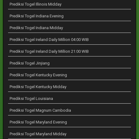
Prediksi Togel Illinois Midday
Prediksi Togel Indiana Evening
Prediksi Togel Indiana Midday
Prediksi Togel Ireland Daily Million 04:00 WIB
Prediksi Togel Ireland Daily Million 21:00 WIB
Prediksi Togel Jinjiang
Prediksi Togel Kentucky Evening
Prediksi Togel Kentucky Midday
Prediksi Togel Louisiana
Prediksi Togel Magnum Cambodia
Prediksi Togel Maryland Evening
Prediksi Togel Maryland Midday