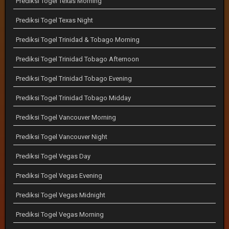
Prediksi Togel Texas Morning
Prediksi Togel Texas Night
Prediksi Togel Trinidad & Tobago Morning
Prediksi Togel Trinidad Tobago Afternoon
Prediksi Togel Trinidad Tobago Evening
Prediksi Togel Trinidad Tobago Midday
Prediksi Togel Vancouver Morning
Prediksi Togel Vancouver Night
Prediksi Togel Vegas Day
Prediksi Togel Vegas Evening
Prediksi Togel Vegas Midnight
Prediksi Togel Vegas Morning