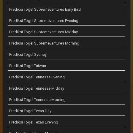
Prediksi Togel Supremeventures Early Bird
Prediksi Togel Supremeventures Evening
Prediksi Togel Supremeventures Midday
Prediksi Togel Supremeventures Morning
Prediksi Togel Sydney
Prediksi Togel Taiwan
Prediksi Togel Tennesse Evening
Prediksi Togel Tennesse Midday
Prediksi Togel Tennesse Morning
Prediksi Togel Texas Day
Prediksi Togel Texas Evening