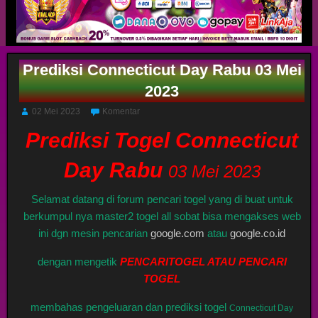
Prediksi Connecticut Day Rabu 03 Mei
2023
02 Mei 2023
Komentar
Prediksi Togel Connecticut
Day Rabu
03 Mei 2023
Selamat datang di forum pencari togel yang di buat untuk
berkumpul nya master2 togel all sobat bisa mengakses web
ini dgn mesin pencarian
google.com
atau
google.co.id
dengan mengetik
PENCARITOGEL ATAU PENCARI
TOGEL
membahas pengeluaran dan prediksi togel
Connecticut Day