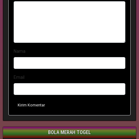
Nama
Email
Kirim Komentar
BOLA MERAH TOGEL