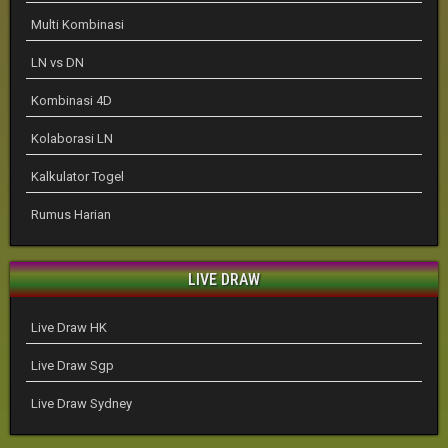
Multi Kombinasi
LN vs DN
Kombinasi 4D
Kolaborasi LN
Kalkulator Togel
Rumus Harian
LIVE DRAW
Live Draw HK
Live Draw Sgp
Live Draw Sydney