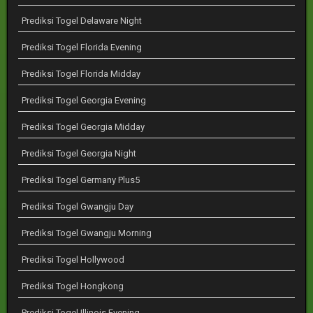
Prediksi Togel Delaware Night
Prediksi Togel Florida Evening
Prediksi Togel Florida Midday
Prediksi Togel Georgia Evening
Prediksi Togel Georgia Midday
Prediksi Togel Georgia Night
Prediksi Togel Germany Plus5
Prediksi Togel Gwangju Day
Prediksi Togel Gwangju Morning
Prediksi Togel Hollywood
Prediksi Togel Hongkong
Prediksi Togel Illinois Evening