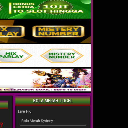
BOLA MERAH TOGEL
Live HK
Bola Merah Sydney
3