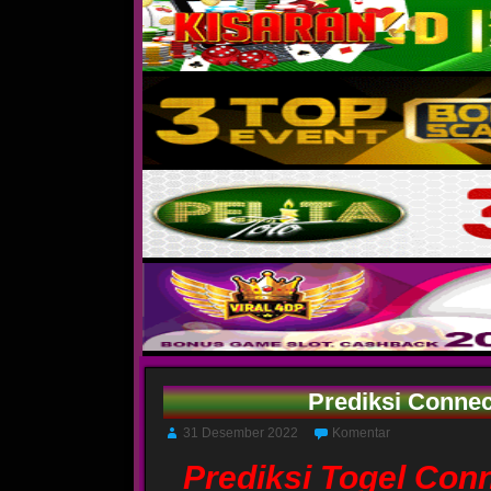
Prediksi Connec
31 Desember 2022
Komentar
Prediksi Togel Con