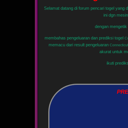
Selamat datang di forum pencari togel yang 
ini dgn mesi
dengan mengeti
membahas pengeluaran dan prediksi togel
Co
memacu dari result pengeluaran
Connecticu
akurat untuk me
ikuti predi
PRE