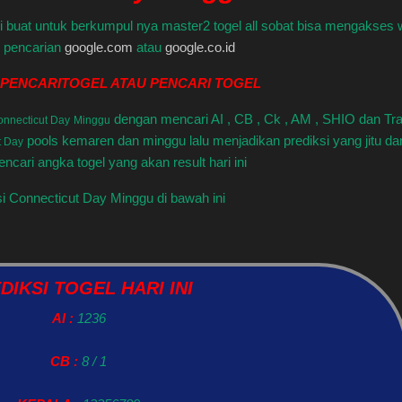
di buat untuk berkumpul nya master2 togel all sobat bisa mengakses
n pencarian
google.com
atau
google.co.id
k
PENCARITOGEL ATAU PENCARI TOGEL
dengan mencari AI , CB , Ck , AM , SHIO dan Tra
nnecticut Day
Minggu
pools kemaren dan minggu lalu menjadikan prediksi yang jitu da
t Day
ncari angka togel yang akan result hari ini
ksi Connecticut Day Minggu di bawah ini
DIKSI TOGEL HARI INI
AI :
1236
CB :
8 / 1