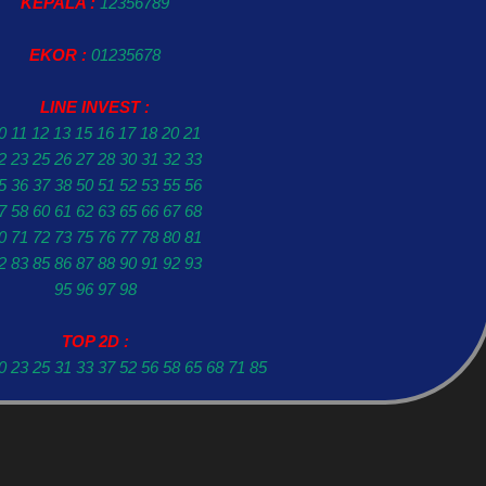
KEPALA :
12356789
EKOR :
01235678
LINE INVEST :
0 11 12 13 15 16 17 18 20 21
2 23 25 26 27 28 30 31 32 33
5 36 37 38 50 51 52 53 55 56
7 58 60 61 62 63 65 66 67 68
0 71 72 73 75 76 77 78 80 81
2 83 85 86 87 88 90 91 92 93
95 96 97 98
TOP 2D :
0 23 25 31 33 37 52 56 58 65 68 71 85