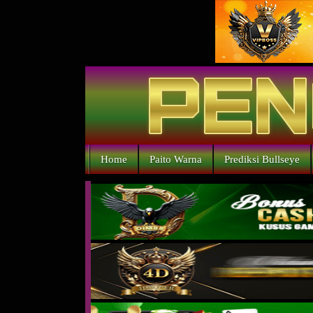
Home
Paito Warna
Prediksi Bullseye