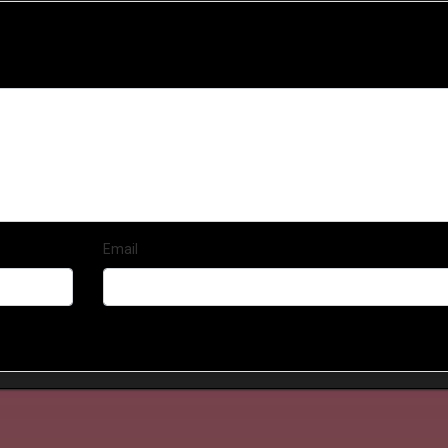
Email