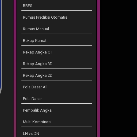
BBFS
Rumus Prediksi Otomatis
Rumus Manual
Rekap Kumat
Rekap Angka CT
Rekap Angka 3D
Rekap Angka 2D
Pola Dasar All
Pola Dasar
Pembalik Angka
Multi Kombinasi
LN vs DN