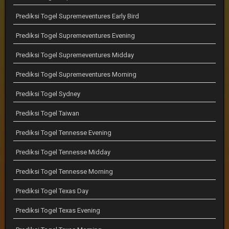
Prediksi Togel Supremeventures Early Bird
Prediksi Togel Supremeventures Evening
Prediksi Togel Supremeventures Midday
Prediksi Togel Supremeventures Morning
Prediksi Togel Sydney
Prediksi Togel Taiwan
Prediksi Togel Tennesse Evening
Prediksi Togel Tennesse Midday
Prediksi Togel Tennesse Morning
Prediksi Togel Texas Day
Prediksi Togel Texas Evening