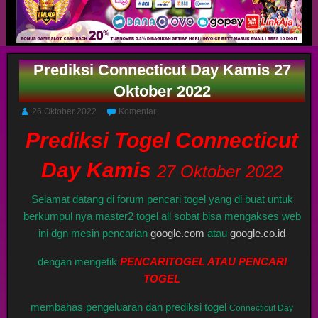
Prediksi Connecticut Day Kamis 27
Oktober 2022
26 Oktober 2022
Komentar
Prediksi Togel Connecticut
Day Kamis
27 Oktober 2022
Selamat datang di forum pencari togel yang di buat untuk
berkumpul nya master2 togel all sobat bisa mengakses web
ini dgn mesin pencarian
google.com
atau
google.co.id
dengan mengetik
PENCARITOGEL ATAU PENCARI
TOGEL
membahas pengeluaran dan prediksi togel
Connecticut Day