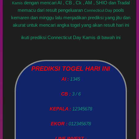
dengan mencari AI , CB , Ck , AM , SHIO dan Tradal
Kamis
memacu dari result pengeluaran
pools
Connecticut Day
kemaren dan minggu lalu menjadikan prediksi yang jitu dan
akurat untuk mencari angka togel yang akan result hari ini
ikuti prediksi Connecticut Day Kamis di bawah ini
PREDIKSI TOGEL HARI INI
AI :
1345
CB :
3 / 6
KEPALA :
12345678
EKOR :
012345678
LINE INVEST :