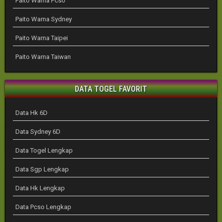
Paito Warna Pcso
Paito Warna Sydney
Paito Warna Taipei
Paito Warna Taiwan
DATA TOGEL FAVORIT
Data Hk 6D
Data Sydney 6D
Data Togel Lengkap
Data Sgp Lengkap
Data Hk Lengkap
Data Pcso Lengkap