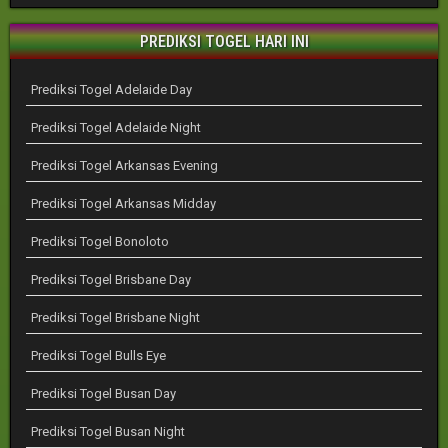
PREDIKSI TOGEL HARI INI
Prediksi Togel Adelaide Day
Prediksi Togel Adelaide Night
Prediksi Togel Arkansas Evening
Prediksi Togel Arkansas Midday
Prediksi Togel Bonoloto
Prediksi Togel Brisbane Day
Prediksi Togel Brisbane Night
Prediksi Togel Bulls Eye
Prediksi Togel Busan Day
Prediksi Togel Busan Night