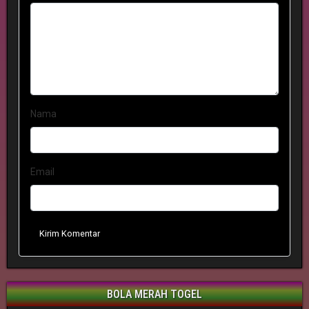
Nama
Email
Kirim Komentar
BOLA MERAH TOGEL