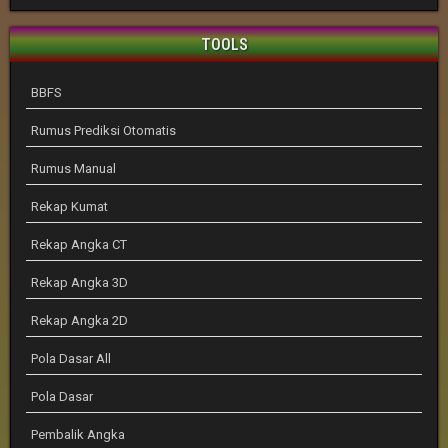
TOOLS
BBFS
Rumus Prediksi Otomatis
Rumus Manual
Rekap Kumat
Rekap Angka CT
Rekap Angka 3D
Rekap Angka 2D
Pola Dasar All
Pola Dasar
Pembalik Angka