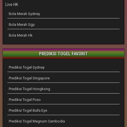
Live HK
Bola Merah Sydney
Bola Merah Sgp
Bola Merah Hk
PREDIKSI TOGEL FAVORIT
Prediksi Togel Sydney
Prediksi Togel Singapore
Prediksi Togel Hongkong
Prediksi Togel Pcso
Prediksi Togel Bulls Eye
Prediksi Togel Magnum Cambodia