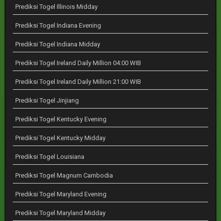
Prediksi Togel Illinois Midday
Prediksi Togel Indiana Evening
Prediksi Togel Indiana Midday
Prediksi Togel Ireland Daily Million 04:00 WIB
Prediksi Togel Ireland Daily Million 21:00 WIB
Prediksi Togel Jinjiang
Prediksi Togel Kentucky Evening
Prediksi Togel Kentucky Midday
Prediksi Togel Louisiana
Prediksi Togel Magnum Cambodia
Prediksi Togel Maryland Evening
Prediksi Togel Maryland Midday