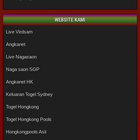
WEBSITE KAMI
Live Virdsam
Angkanet
Live Nagasaon
Naga saon SGP
Angkanet HK
Keluaran Togel Sydney
Togel Hongkong
Togel Hongkong Pools
Hongkongpools Asli