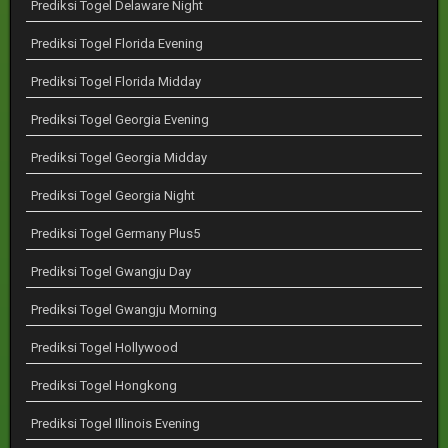
Prediksi Togel Delaware Night
Prediksi Togel Florida Evening
Prediksi Togel Florida Midday
Prediksi Togel Georgia Evening
Prediksi Togel Georgia Midday
Prediksi Togel Georgia Night
Prediksi Togel Germany Plus5
Prediksi Togel Gwangju Day
Prediksi Togel Gwangju Morning
Prediksi Togel Hollywood
Prediksi Togel Hongkong
Prediksi Togel Illinois Evening