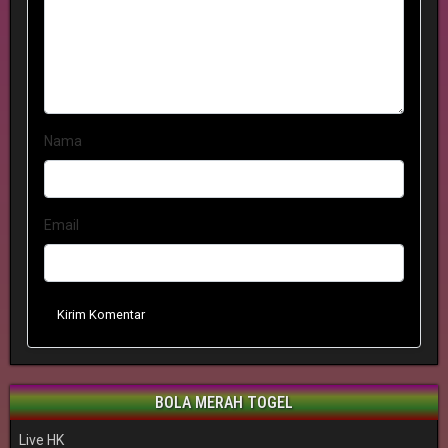
Nama
Email
Kirim Komentar
BOLA MERAH TOGEL
Live HK