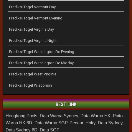
Prediksi Togel Vermont Day
Prediksi Togel Vermont Evening
Prediksi Togel Virginia Day
Prediksi Togel Virginia Night
Prediksi Togel Washington Dc Evening
Prediksi Togel Washington Dc Midday
Prediksi Togel West Virginia
Prediksi Togel Wisconsin
BEST LINK
Hongkong Pools
,
Data Warna Sydney
,
Data Warna HK
,
Paito
Warna HK 6D
,
Data Warna SGP
,
Pencari Hoky
,
Data Sydney
,
Data Sydney 6D
,
Data SGP