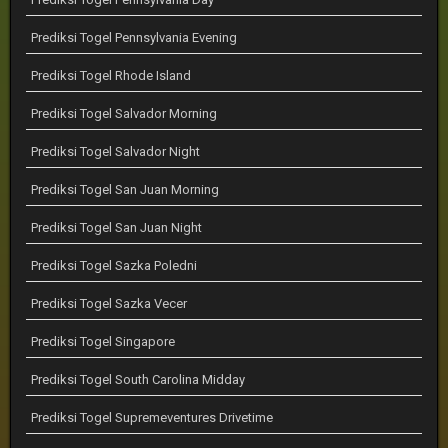
Prediksi Togel Pennsylvania Evening
Prediksi Togel Rhode Island
Prediksi Togel Salvador Morning
Prediksi Togel Salvador Night
Prediksi Togel San Juan Morning
Prediksi Togel San Juan Night
Prediksi Togel Sazka Poledni
Prediksi Togel Sazka Vecer
Prediksi Togel Singapore
Prediksi Togel South Carolina Midday
Prediksi Togel Supremeventures Drivetime