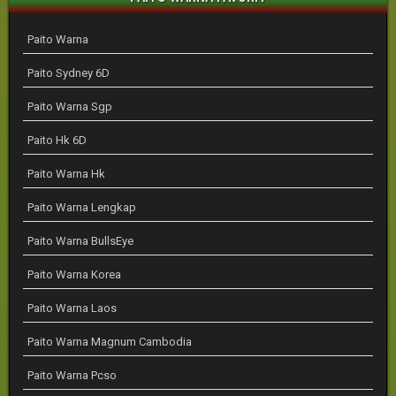
Paito Warna
Paito Sydney 6D
Paito Warna Sgp
Paito Hk 6D
Paito Warna Hk
Paito Warna Lengkap
Paito Warna BullsEye
Paito Warna Korea
Paito Warna Laos
Paito Warna Magnum Cambodia
Paito Warna Pcso