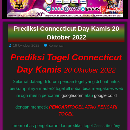
Prediksi Connecticut Day Kamis 20
Oktober 2022
19 Oktober 2022
Komentar
Prediksi Togel Connecticut
Day Kamis
20 Oktober 2022
Selamat datang di forum pencari togel yang di buat untuk
berkumpul nya master2 togel all sobat bisa mengakses web
ini dgn mesin pencarian
google.com
atau
google.co.id
dengan mengetik
PENCARITOGEL ATAU PENCARI
TOGEL
membahas pengeluaran dan prediksi togel
Connecticut Day