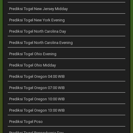
Prediksi Togel New Jersey Midday
Prediksi Togel New York Evening
Prediksi Togel North Carolina Day
Prediksi Togel North Carolina Evening
Prediksi Togel Ohio Evening
Prediksi Togel Ohio Midday
Prediksi Togel Oregon 04:00 WIB
Prediksi Togel Oregon 07:00 WIB
Prediksi Togel Oregon 10:00 WIB
Prediksi Togel Oregon 13:00 WIB
Prediksi Togel Pcso
Prediksi Togel Pennsylvania Day