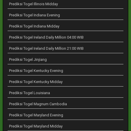
Prediksi Togel Illinois Midday
Prediksi Togel Indiana Evening
Prediksi Togel Indiana Midday
Prediksi Togel Ireland Daily Million 04:00 WIB
Prediksi Togel Ireland Daily Million 21:00 WIB
Prediksi Togel Jinjiang
Prediksi Togel Kentucky Evening
Prediksi Togel Kentucky Midday
Prediksi Togel Louisiana
Prediksi Togel Magnum Cambodia
Prediksi Togel Maryland Evening
Prediksi Togel Maryland Midday