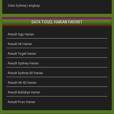
Data Sydney Lengkap
DATA TOGEL HARIAN FAVORIT
Result Sgp Harian
Result Hk Harian
Result Togel Harian
Result Sydney Harian
Result Sydney 6D harian
Result Hk 6D harian
Result BullsEye Harian
Result Pcso Harian