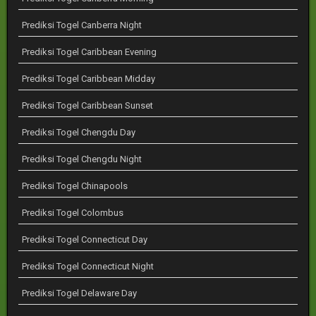
Prediksi Togel Canberra Night
Prediksi Togel Caribbean Evening
Prediksi Togel Caribbean Midday
Prediksi Togel Caribbean Sunset
Prediksi Togel Chengdu Day
Prediksi Togel Chengdu Night
Prediksi Togel Chinapools
Prediksi Togel Colombus
Prediksi Togel Connecticut Day
Prediksi Togel Connecticut Night
Prediksi Togel Delaware Day