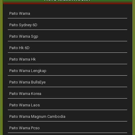
Paito Warna
Paito Sydney 6D
Paito Warna Sgp
Paito Hk 6D
Paito Warna Hk
Paito Warna Lengkap
Paito Warna BullsEye
Paito Warna Korea
Paito Warna Laos
Paito Warna Magnum Cambodia
Paito Warna Pcso