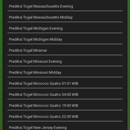
Prediksi Togel Massachusetts Evening
Prediksi Togel Massachusetts Midday
Prediksi Togel Michigan Evening
Prediksi Togel Michigan Midday
Prediksi Togel Miramar
Prediksi Togel Missouri Evening
Prediksi Togel Missouri Midday
Prediksi Togel Morocco Quatro 01:01 WIB
Prediksi Togel Morocco Quatro 04:00 WIB
Prediksi Togel Morocco Quatro 19:00 WIB
Prediksi Togel Morocco Quatro 22:00 WIB
Prediksi Togel New Jersey Evening