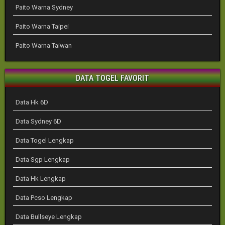
Paito Warna Sydney
Paito Warna Taipei
Paito Warna Taiwan
DATA TOGEL FAVORIT
Data Hk 6D
Data Sydney 6D
Data Togel Lengkap
Data Sgp Lengkap
Data Hk Lengkap
Data Pcso Lengkap
Data Bullseye Lengkap