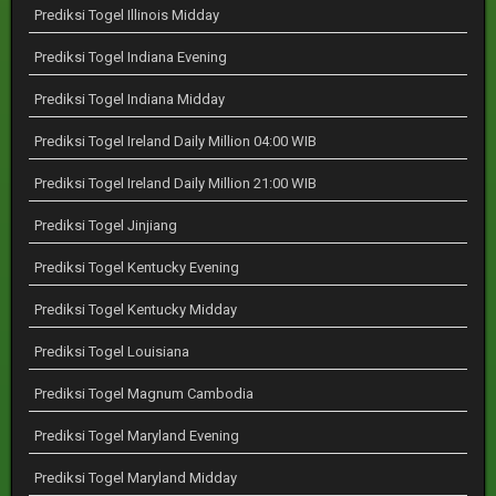
Prediksi Togel Illinois Midday
Prediksi Togel Indiana Evening
Prediksi Togel Indiana Midday
Prediksi Togel Ireland Daily Million 04:00 WIB
Prediksi Togel Ireland Daily Million 21:00 WIB
Prediksi Togel Jinjiang
Prediksi Togel Kentucky Evening
Prediksi Togel Kentucky Midday
Prediksi Togel Louisiana
Prediksi Togel Magnum Cambodia
Prediksi Togel Maryland Evening
Prediksi Togel Maryland Midday