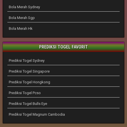
Bola Merah Sydney
Bola Merah Sgp
Bola Merah Hk
PREDIKSI TOGEL FAVORIT
Prediksi Togel Sydney
Prediksi Togel Singapore
Prediksi Togel Hongkong
Prediksi Togel Pcso
Prediksi Togel Bulls Eye
Prediksi Togel Magnum Cambodia