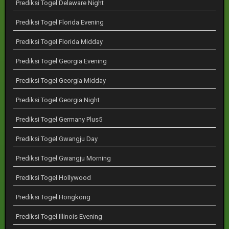
Prediksi Togel Delaware Night
Prediksi Togel Florida Evening
Prediksi Togel Florida Midday
Prediksi Togel Georgia Evening
Prediksi Togel Georgia Midday
Prediksi Togel Georgia Night
Prediksi Togel Germany Plus5
Prediksi Togel Gwangju Day
Prediksi Togel Gwangju Morning
Prediksi Togel Hollywood
Prediksi Togel Hongkong
Prediksi Togel Illinois Evening