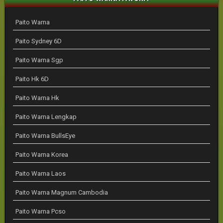
Paito Warna
Paito Sydney 6D
Paito Warna Sgp
Paito Hk 6D
Paito Warna Hk
Paito Warna Lengkap
Paito Warna BullsEye
Paito Warna Korea
Paito Warna Laos
Paito Warna Magnum Cambodia
Paito Warna Pcso