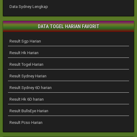
Data Sydney Lengkap
DATA TOGEL HARIAN FAVORIT
Result Sgp Harian
Result Hk Harian
Result Togel Harian
Result Sydney Harian
Result Sydney 6D harian
Result Hk 6D harian
Result BullsEye Harian
Result Pcso Harian