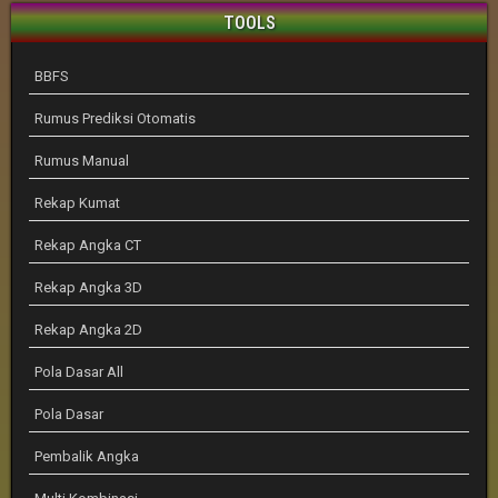
TOOLS
BBFS
Rumus Prediksi Otomatis
Rumus Manual
Rekap Kumat
Rekap Angka CT
Rekap Angka 3D
Rekap Angka 2D
Pola Dasar All
Pola Dasar
Pembalik Angka