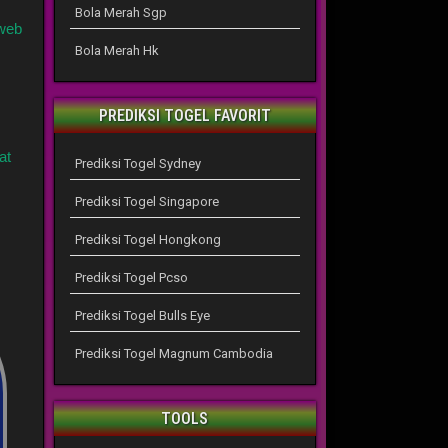
Bola Merah Sgp
 web
Bola Merah Hk
PREDIKSI TOGEL FAVORIT
at
Prediksi Togel Sydney
Prediksi Togel Singapore
Prediksi Togel Hongkong
Prediksi Togel Pcso
Prediksi Togel Bulls Eye
Prediksi Togel Magnum Cambodia
TOOLS