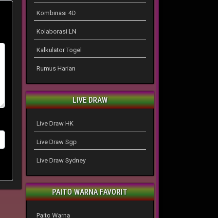
Kombinasi 4D
Kolaborasi LN
Kalkulator Togel
Rumus Harian
LIVE DRAW
Live Draw HK
Live Draw Sgp
Live Draw Sydney
PAITO WARNA FAVORIT
Paito Warna