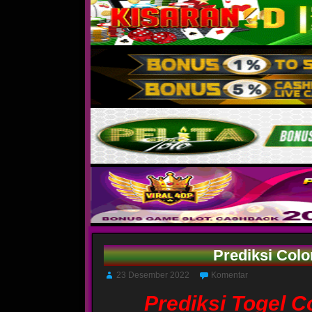
Prediksi Col
23 Desember 2022
Komentar
Prediksi Togel 