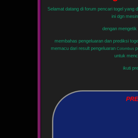
Selamat datang di forum pencari togel yang 
ini dgn mesi
dengan mengeti
membahas pengeluaran dan prediksi tog
memacu dari result pengeluaran
p
Colombus
untuk menca
ikuti p
PRE