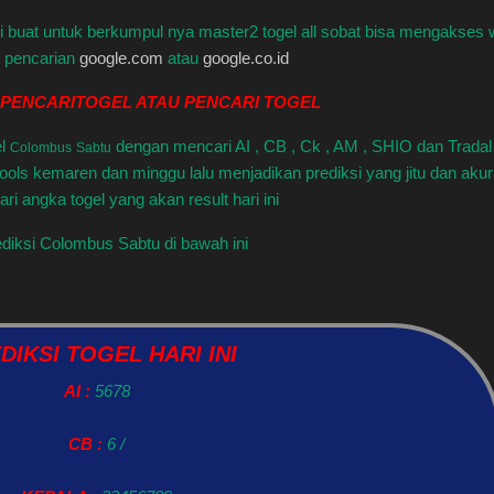
di buat untuk berkumpul nya master2 togel all sobat bisa mengakses
n pencarian
google.com
atau
google.co.id
k
PENCARITOGEL ATAU PENCARI TOGEL
el
dengan mencari AI , CB , Ck , AM , SHIO dan Tradal
Colombus
Sabtu
ools kemaren dan minggu lalu menjadikan prediksi yang jitu dan akur
ri angka togel yang akan result hari ini
rediksi Colombus Sabtu di bawah ini
DIKSI TOGEL HARI INI
AI :
5678
CB :
6 /