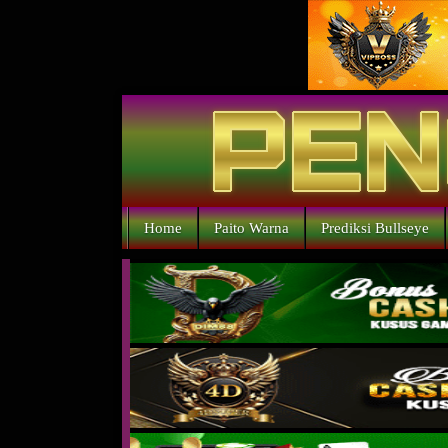
Home
Paito Warna
Prediksi Bullseye