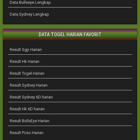
Data Bullseye Lengkap
Data Sydney Lengkap
DATA TOGEL HARIAN FAVORIT
Result Sgp Harian
Result Hk Harian
Result Togel Harian
Result Sydney Harian
Result Sydney 6D harian
Result Hk 6D harian
Result BullsEye Harian
Result Pcso Harian