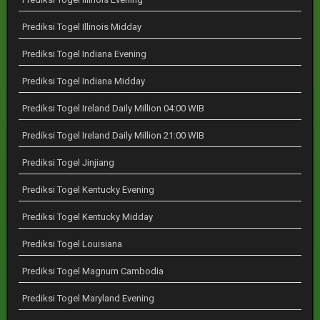
Prediksi Togel Illinois Midday
Prediksi Togel Indiana Evening
Prediksi Togel Indiana Midday
Prediksi Togel Ireland Daily Million 04:00 WIB
Prediksi Togel Ireland Daily Million 21:00 WIB
Prediksi Togel Jinjiang
Prediksi Togel Kentucky Evening
Prediksi Togel Kentucky Midday
Prediksi Togel Louisiana
Prediksi Togel Magnum Cambodia
Prediksi Togel Maryland Evening