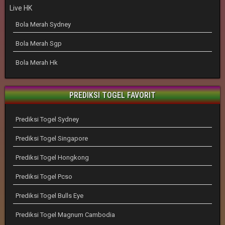
Live HK
Bola Merah Sydney
Bola Merah Sgp
Bola Merah Hk
PREDIKSI TOGEL FAVORIT
Prediksi Togel Sydney
Prediksi Togel Singapore
Prediksi Togel Hongkong
Prediksi Togel Pcso
Prediksi Togel Bulls Eye
Prediksi Togel Magnum Cambodia