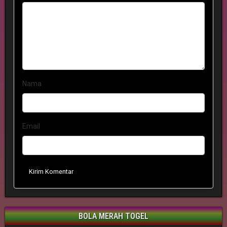
Nama
Email
Kirim Komentar
BOLA MERAH TOGEL