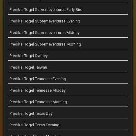
Prediksi Togel Supremeventures Early Bird
Prediksi Togel Supremeventures Evening
Prediksi Togel Supremeventures Midday
Prediksi Togel Supremeventures Morning
Prediksi Togel Sydney
Prediksi Togel Taiwan
Prediksi Togel Tennesse Evening
Prediksi Togel Tennesse Midday
Prediksi Togel Tennesse Morning
Prediksi Togel Texas Day
Prediksi Togel Texas Evening