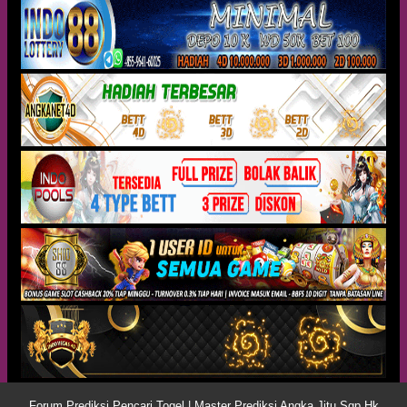
Forum Prediksi Pencari Togel | Master Prediksi Angka Jitu Sgp Hk