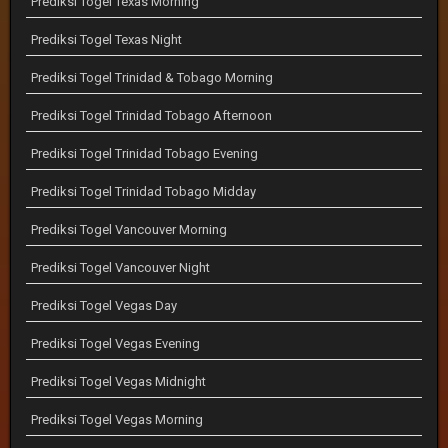
Prediksi Togel Texas Morning
Prediksi Togel Texas Night
Prediksi Togel Trinidad & Tobago Morning
Prediksi Togel Trinidad Tobago Afternoon
Prediksi Togel Trinidad Tobago Evening
Prediksi Togel Trinidad Tobago Midday
Prediksi Togel Vancouver Morning
Prediksi Togel Vancouver Night
Prediksi Togel Vegas Day
Prediksi Togel Vegas Evening
Prediksi Togel Vegas Midnight
Prediksi Togel Vegas Morning