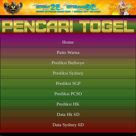
Home
Paito Warna
Prediksi Bullseye
Prediksi Sydney
Prediksi SGP
Prediksi PCSO
Prediksi HK
Data Hk 6D
Data Sydney 6D