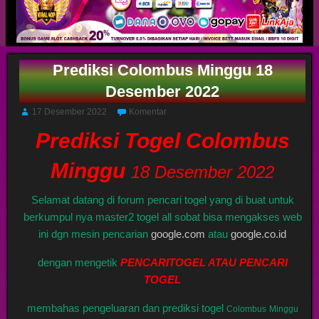
Prediksi Colombus Minggu 18
Desember 2022
17 Desember 2022
Komentar
Prediksi Togel Colombus
Minggu
18 Desember 2022
Selamat datang di forum pencari togel yang di buat untuk
berkumpul nya master2 togel all sobat bisa mengakses web
ini dgn mesin pencarian
google.com
atau
google.co.id
dengan mengetik
PENCARITOGEL ATAU PENCARI
TOGEL
membahas pengeluaran dan prediksi togel
Colombus
Minggu