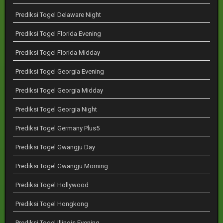
Prediksi Togel Delaware Night
Prediksi Togel Florida Evening
Prediksi Togel Florida Midday
Prediksi Togel Georgia Evening
Prediksi Togel Georgia Midday
Prediksi Togel Georgia Night
Prediksi Togel Germany Plus5
Prediksi Togel Gwangju Day
Prediksi Togel Gwangju Morning
Prediksi Togel Hollywood
Prediksi Togel Hongkong
Prediksi Togel Illinois Evening