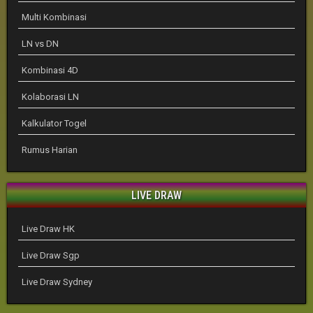
Multi Kombinasi
LN vs DN
Kombinasi 4D
Kolaborasi LN
Kalkulator Togel
Rumus Harian
LIVE DRAW
Live Draw HK
Live Draw Sgp
Live Draw Sydney