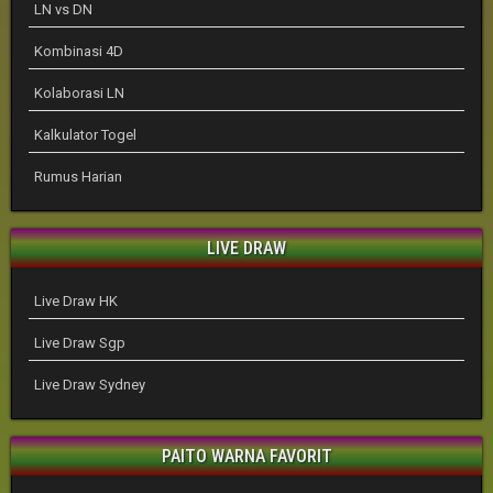
LN vs DN
Kombinasi 4D
Kolaborasi LN
Kalkulator Togel
Rumus Harian
LIVE DRAW
Live Draw HK
Live Draw Sgp
Live Draw Sydney
PAITO WARNA FAVORIT