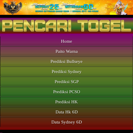
Home
Paito Warna
Prediksi Bullseye
Prediksi Sydney
Prediksi SGP
Prediksi PCSO
Prediksi HK
Data Hk 6D
Data Sydney 6D