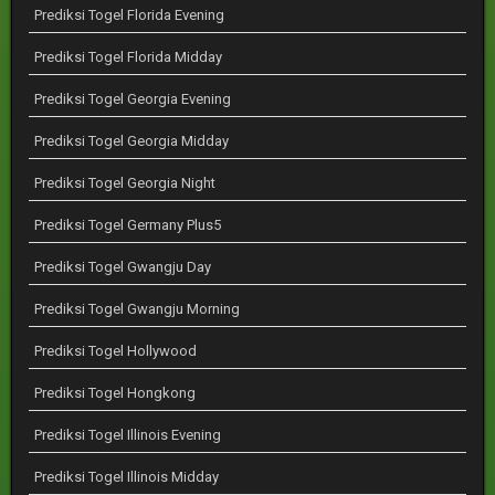
Prediksi Togel Florida Evening
Prediksi Togel Florida Midday
Prediksi Togel Georgia Evening
Prediksi Togel Georgia Midday
Prediksi Togel Georgia Night
Prediksi Togel Germany Plus5
Prediksi Togel Gwangju Day
Prediksi Togel Gwangju Morning
Prediksi Togel Hollywood
Prediksi Togel Hongkong
Prediksi Togel Illinois Evening
Prediksi Togel Illinois Midday