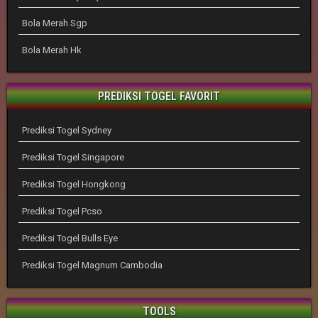
Bola Merah Sgp
Bola Merah Hk
PREDIKSI TOGEL FAVORIT
Prediksi Togel Sydney
Prediksi Togel Singapore
Prediksi Togel Hongkong
Prediksi Togel Pcso
Prediksi Togel Bulls Eye
Prediksi Togel Magnum Cambodia
TOOLS