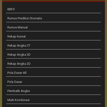
BBFS
Rumus Prediksi Otomatis
Rumus Manual
Rekap Kumat
Rekap Angka CT
Rekap Angka 3D
Rekap Angka 2D
Pola Dasar All
Pola Dasar
Pembalik Angka
Multi Kombinasi