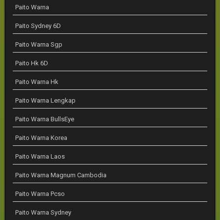
Paito Warna
Paito Sydney 6D
Paito Warna Sgp
Paito Hk 6D
Paito Warna Hk
Paito Warna Lengkap
Paito Warna BullsEye
Paito Warna Korea
Paito Warna Laos
Paito Warna Magnum Cambodia
Paito Warna Pcso
Paito Warna Sydney