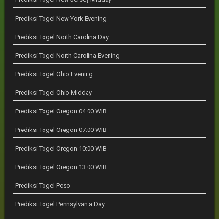
Prediksi Togel New York Evening
Prediksi Togel North Carolina Day
Prediksi Togel North Carolina Evening
Prediksi Togel Ohio Evening
Prediksi Togel Ohio Midday
Prediksi Togel Oregon 04:00 WIB
Prediksi Togel Oregon 07:00 WIB
Prediksi Togel Oregon 10:00 WIB
Prediksi Togel Oregon 13:00 WIB
Prediksi Togel Pcso
Prediksi Togel Pennsylvania Day