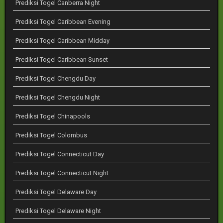
Prediksi Togel Canberra Night
Prediksi Togel Caribbean Evening
Prediksi Togel Caribbean Midday
Prediksi Togel Caribbean Sunset
Prediksi Togel Chengdu Day
Prediksi Togel Chengdu Night
Prediksi Togel Chinapools
Prediksi Togel Colombus
Prediksi Togel Connecticut Day
Prediksi Togel Connecticut Night
Prediksi Togel Delaware Day
Prediksi Togel Delaware Night