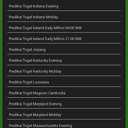
Prediksi Togel Indiana Evening
Prediksi Togel Indiana Midday
Prediksi Togel Ireland Daily Million 04:00 WIB
Prediksi Togel Ireland Daily Million 21:00 WIB
Prediksi Togel Jinjiang
Prediksi Togel Kentucky Evening
Prediksi Togel Kentucky Midday
Prediksi Togel Louisiana
Prediksi Togel Magnum Cambodia
Prediksi Togel Maryland Evening
Prediksi Togel Maryland Midday
Prediksi Togel Massachusetts Evening