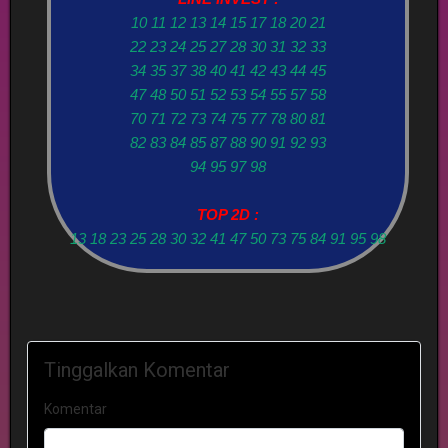
10 11 12 13 14 15 17 18 20 21
22 23 24 25 27 28 30 31 32 33
34 35 37 38 40 41 42 43 44 45
47 48 50 51 52 53 54 55 57 58
70 71 72 73 74 75 77 78 80 81
82 83 84 85 87 88 90 91 92 93
94 95 97 98
TOP 2D :
13 18 23 25 28 30 32 41 47 50 73 75 84 91 95 98
Tinggalkan Komentar
Komentar