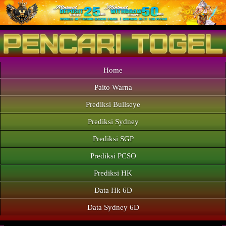
Home
Paito Warna
Prediksi Bullseye
Prediksi Sydney
Prediksi SGP
Prediksi PCSO
Prediksi HK
Data Hk 6D
Data Sydney 6D