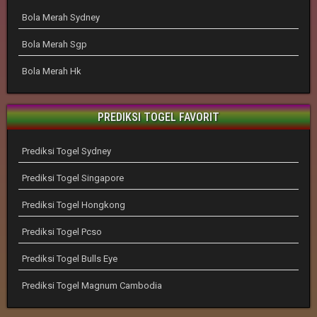
Bola Merah Sydney
Bola Merah Sgp
Bola Merah Hk
PREDIKSI TOGEL FAVORIT
Prediksi Togel Sydney
Prediksi Togel Singapore
Prediksi Togel Hongkong
Prediksi Togel Pcso
Prediksi Togel Bulls Eye
Prediksi Togel Magnum Cambodia