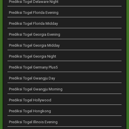
Prediksi Togel Delaware Night
Prediksi Togel Florida Evening
Prediksi Togel Florida Midday
Prediksi Togel Georgia Evening
Prediksi Togel Georgia Midday
Prediksi Togel Georgia Night
Prediksi Togel Germany Plus5
Prediksi Togel Gwangju Day
Prediksi Togel Gwangju Morning
Prediksi Togel Hollywood
Prediksi Togel Hongkong
Prediksi Togel Illinois Evening