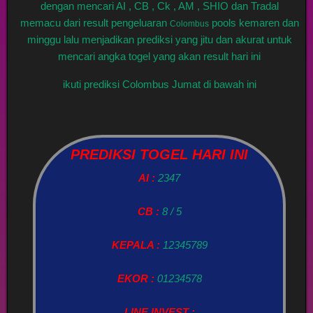
dengan mencari AI , CB , Ck , AM , SHIO dan Tradal
memacu dari result pengeluaran
pools kemaren dan
Colombus
minggu lalu menjadikan prediksi yang jitu dan akurat untuk
mencari angka togel yang akan result hari ini
ikuti prediksi Colombus Jumat di bawah ini
PREDIKSI TOGEL HARI INI
AI :
2347
CB :
8 / 5
KEPALA :
12345789
EKOR :
01234578
LINE INVEST :