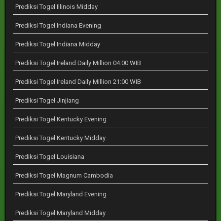
Prediksi Togel Illinois Midday
Prediksi Togel Indiana Evening
Prediksi Togel Indiana Midday
Prediksi Togel Ireland Daily Million 04:00 WIB
Prediksi Togel Ireland Daily Million 21:00 WIB
Prediksi Togel Jinjiang
Prediksi Togel Kentucky Evening
Prediksi Togel Kentucky Midday
Prediksi Togel Louisiana
Prediksi Togel Magnum Cambodia
Prediksi Togel Maryland Evening
Prediksi Togel Maryland Midday