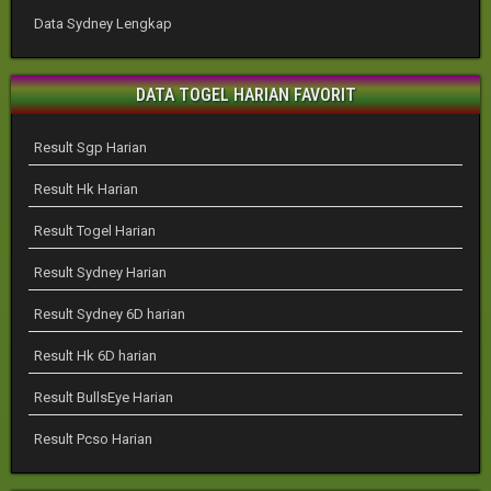
Data Sydney Lengkap
DATA TOGEL HARIAN FAVORIT
Result Sgp Harian
Result Hk Harian
Result Togel Harian
Result Sydney Harian
Result Sydney 6D harian
Result Hk 6D harian
Result BullsEye Harian
Result Pcso Harian