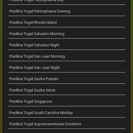
Prediksi Togel Pennsylvania Evening
Prediksi Togel Rhode Island
Prediksi Togel Salvador Morning
Prediksi Togel Salvador Night
Prediksi Togel San Juan Morning
Prediksi Togel San Juan Night
Prediksi Togel Sazka Poledni
Prediksi Togel Sazka Vecer
Prediksi Togel Singapore
Prediksi Togel South Carolina Midday
Prediksi Togel Supremeventures Drivetime