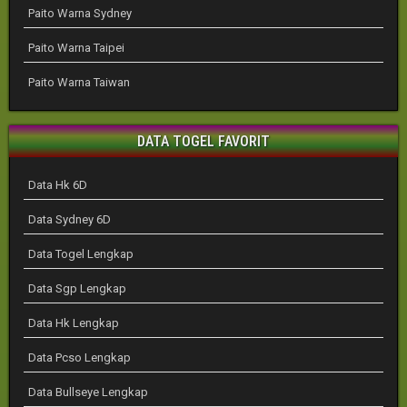
Paito Warna Sydney
Paito Warna Taipei
Paito Warna Taiwan
DATA TOGEL FAVORIT
Data Hk 6D
Data Sydney 6D
Data Togel Lengkap
Data Sgp Lengkap
Data Hk Lengkap
Data Pcso Lengkap
Data Bullseye Lengkap