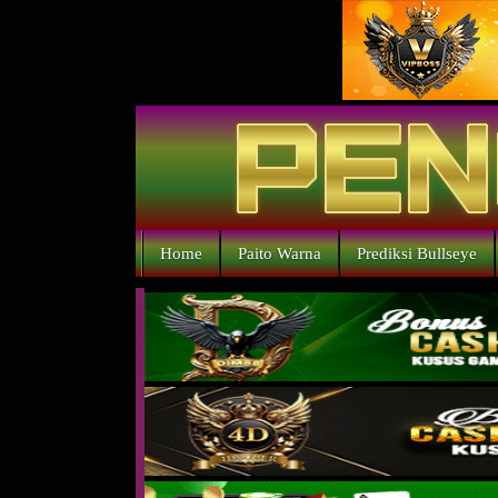
Home
Paito Warna
Prediksi Bullseye