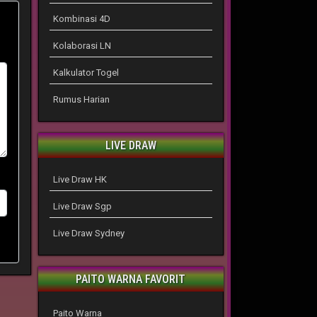
Kombinasi 4D
Kolaborasi LN
Kalkulator Togel
Rumus Harian
LIVE DRAW
Live Draw HK
Live Draw Sgp
Live Draw Sydney
PAITO WARNA FAVORIT
Paito Warna