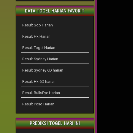
DATA TOGEL HARIAN FAVORIT
Result Sgp Harian
Result Hk Harian
Result Togel Harian
Result Sydney Harian
Result Sydney 6D harian
Result Hk 6D harian
Result BullsEye Harian
Result Pcso Harian
PREDIKSI TOGEL HARI INI