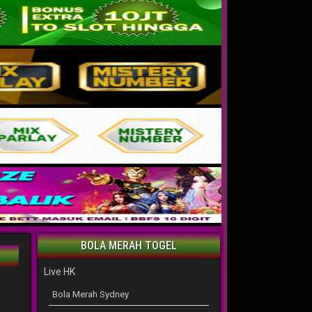
BOLA MERAH TOGEL
Live HK
Bola Merah Sydney