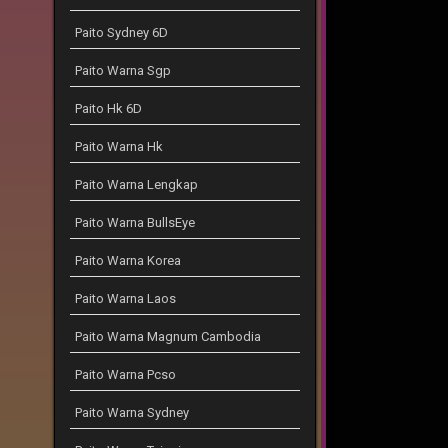
Paito Sydney 6D
Paito Warna Sgp
Paito Hk 6D
Paito Warna Hk
Paito Warna Lengkap
Paito Warna BullsEye
Paito Warna Korea
Paito Warna Laos
Paito Warna Magnum Cambodia
Paito Warna Pcso
Paito Warna Sydney