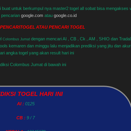
di buat untuk berkumpul nya master2 togel all sobat bisa mengakses
n pencarian
google.com
atau
google.co.id
k
PENCARITOGEL ATAU PENCARI TOGEL
el
dengan mencari AI , CB , Ck , AM , SHIO dan Tradal
Colombus
Jumat
ools kemaren dan minggu lalu menjadikan prediksi yang jitu dan akur
ri angka togel yang akan result hari ini
rediksi Colombus Jumat di bawah ini
DIKSI TOGEL HARI INI
AI :
0125
CB :
9 / 7