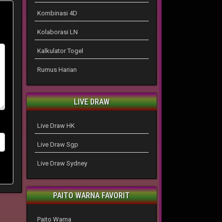
Kombinasi 4D
Kolaborasi LN
Kalkulator Togel
Rumus Harian
LIVE DRAW
Live Draw HK
Live Draw Sgp
Live Draw Sydney
PAITO WARNA FAVORIT
Paito Warna