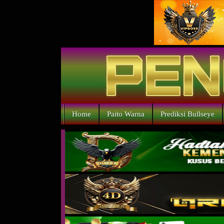
Home
Paito Warna
Prediksi Bullseye