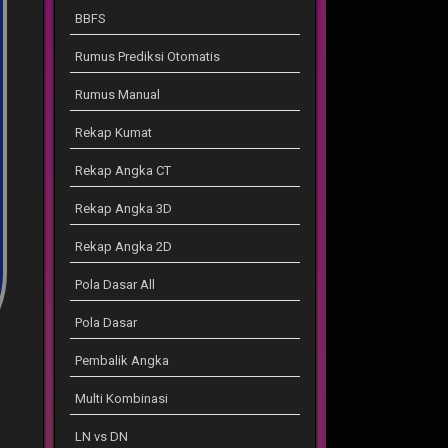
BBFS
Rumus Prediksi Otomatis
Rumus Manual
Rekap Kumat
Rekap Angka CT
Rekap Angka 3D
Rekap Angka 2D
Pola Dasar All
Pola Dasar
Pembalik Angka
Multi Kombinasi
LN vs DN