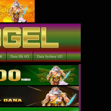
HK
Data Hk 6D
Data Sydney 6D