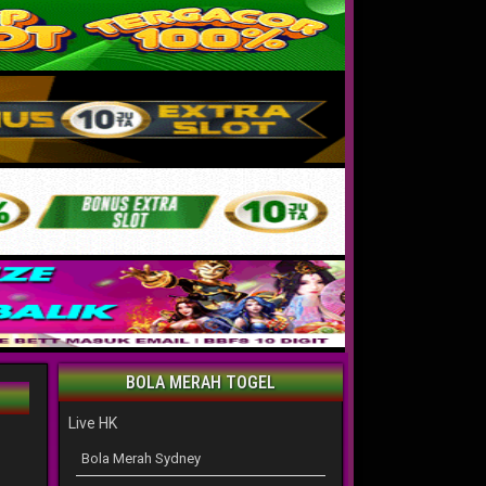
BOLA MERAH TOGEL
Live HK
Bola Merah Sydney