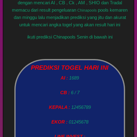
dengan mencari AI , CB , Ck , AM , SHIO dan Tradal
memacu dari result pengeluaran
pools kemaren
Chinapools
dan minggu lalu menjadikan prediksi yang jitu dan akurat
untuk mencari angka togel yang akan result hari ini
ikuti prediksi Chinapools Senin di bawah ini
PREDIKSI TOGEL HARI INI
AI :
1689
CB :
6 / 7
KEPALA :
12456789
EKOR :
01245678
LINE INVEST :