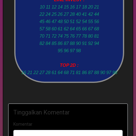
10 11 12 14 15 16 17 18 20 21
22 24 25 26 27 28 40 41 42 44
45 46 47 48 50 51 52 54 55 56
57 58 60 61 62 64 65 66 67 68
70 71 72 74 75 76 77 78 80 81
82 84 85 86 87 88 90 91 92 94
95 96 97 98
TOP 2D :
16 21 22 27 28 61 64 68 71 81 86 87 88 90 97 98
Tinggalkan Komentar
Komentar