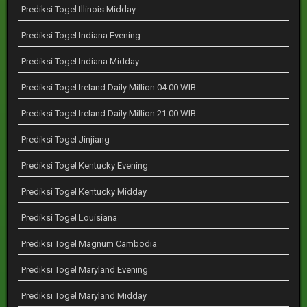
Prediksi Togel Illinois Midday
Prediksi Togel Indiana Evening
Prediksi Togel Indiana Midday
Prediksi Togel Ireland Daily Million 04:00 WIB
Prediksi Togel Ireland Daily Million 21:00 WIB
Prediksi Togel Jinjiang
Prediksi Togel Kentucky Evening
Prediksi Togel Kentucky Midday
Prediksi Togel Louisiana
Prediksi Togel Magnum Cambodia
Prediksi Togel Maryland Evening
Prediksi Togel Maryland Midday