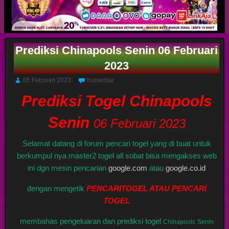
Prediksi Chinapools Senin 06 Februari
2023
05 Februari 2023
Komentar
Prediksi Togel Chinapools
Senin
06 Februari 2023
Selamat datang di forum pencari togel yang di buat untuk
berkumpul nya master2 togel all sobat bisa mengakses web
ini dgn mesin pencarian
google.com
atau
google.co.id
dengan mengetik
PENCARITOGEL ATAU PENCARI
TOGEL
membahas pengeluaran dan prediksi togel
Chinapools
Senin