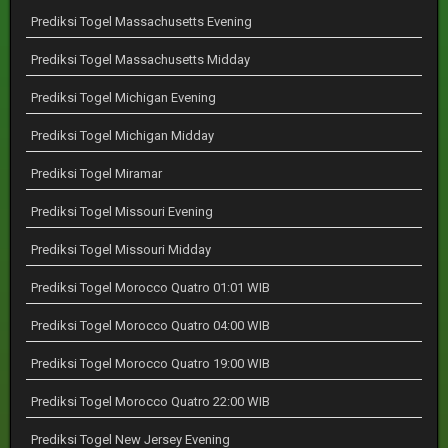
Prediksi Togel Massachusetts Evening
Prediksi Togel Massachusetts Midday
Prediksi Togel Michigan Evening
Prediksi Togel Michigan Midday
Prediksi Togel Miramar
Prediksi Togel Missouri Evening
Prediksi Togel Missouri Midday
Prediksi Togel Morocco Quatro 01:01 WIB
Prediksi Togel Morocco Quatro 04:00 WIB
Prediksi Togel Morocco Quatro 19:00 WIB
Prediksi Togel Morocco Quatro 22:00 WIB
Prediksi Togel New Jersey Evening