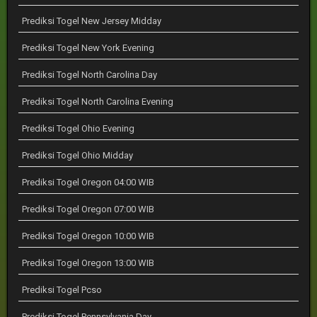
Prediksi Togel New Jersey Midday
Prediksi Togel New York Evening
Prediksi Togel North Carolina Day
Prediksi Togel North Carolina Evening
Prediksi Togel Ohio Evening
Prediksi Togel Ohio Midday
Prediksi Togel Oregon 04:00 WIB
Prediksi Togel Oregon 07:00 WIB
Prediksi Togel Oregon 10:00 WIB
Prediksi Togel Oregon 13:00 WIB
Prediksi Togel Pcso
Prediksi Togel Pennsylvania Day