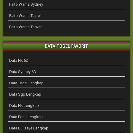
Paito Warna Sydney
Paito Warna Taipei
Paito Warna Taiwan
DATA TOGEL FAVORIT
Data Hk 6D
Data Sydney 6D
Data Togel Lengkap
Data Sgp Lengkap
Data Hk Lengkap
Data Pcso Lengkap
Data Bullseye Lengkap