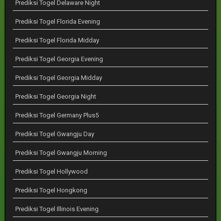
Prediksi Togel Delaware Night
Prediksi Togel Florida Evening
Prediksi Togel Florida Midday
Prediksi Togel Georgia Evening
Prediksi Togel Georgia Midday
Prediksi Togel Georgia Night
Prediksi Togel Germany Plus5
Prediksi Togel Gwangju Day
Prediksi Togel Gwangju Morning
Prediksi Togel Hollywood
Prediksi Togel Hongkong
Prediksi Togel Illinois Evening