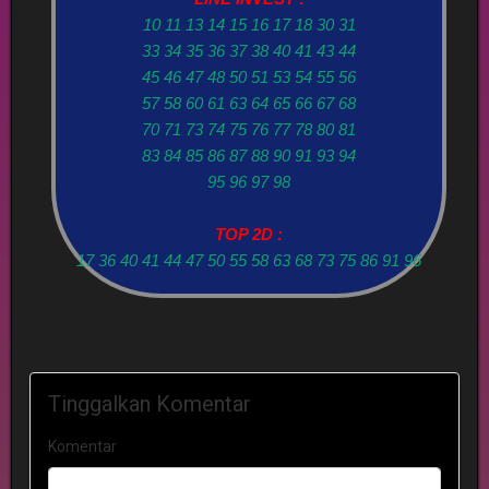
10 11 13 14 15 16 17 18 30 31
33 34 35 36 37 38 40 41 43 44
45 46 47 48 50 51 53 54 55 56
57 58 60 61 63 64 65 66 67 68
70 71 73 74 75 76 77 78 80 81
83 84 85 86 87 88 90 91 93 94
95 96 97 98
TOP 2D :
17 36 40 41 44 47 50 55 58 63 68 73 75 86 91 96
Tinggalkan Komentar
Komentar