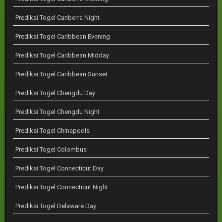
Prediksi Togel Canberra Night
Prediksi Togel Caribbean Evening
Prediksi Togel Caribbean Midday
Prediksi Togel Caribbean Sunset
Prediksi Togel Chengdu Day
Prediksi Togel Chengdu Night
Prediksi Togel Chinapools
Prediksi Togel Colombus
Prediksi Togel Connecticut Day
Prediksi Togel Connecticut Night
Prediksi Togel Delaware Day