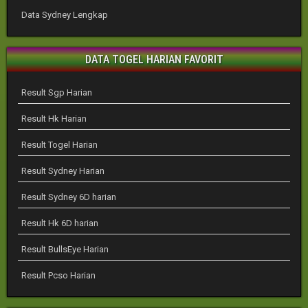
Data Sydney Lengkap
DATA TOGEL HARIAN FAVORIT
Result Sgp Harian
Result Hk Harian
Result Togel Harian
Result Sydney Harian
Result Sydney 6D harian
Result Hk 6D harian
Result BullsEye Harian
Result Pcso Harian