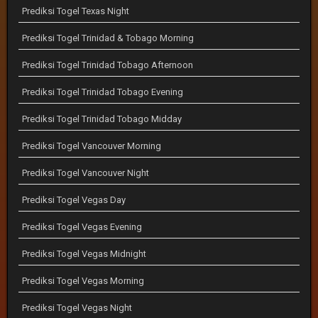
Prediksi Togel Texas Night
Prediksi Togel Trinidad & Tobago Morning
Prediksi Togel Trinidad Tobago Afternoon
Prediksi Togel Trinidad Tobago Evening
Prediksi Togel Trinidad Tobago Midday
Prediksi Togel Vancouver Morning
Prediksi Togel Vancouver Night
Prediksi Togel Vegas Day
Prediksi Togel Vegas Evening
Prediksi Togel Vegas Midnight
Prediksi Togel Vegas Morning
Prediksi Togel Vegas Night