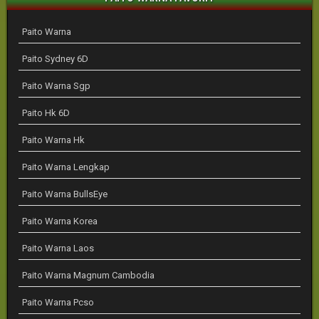
Paito Warna
Paito Sydney 6D
Paito Warna Sgp
Paito Hk 6D
Paito Warna Hk
Paito Warna Lengkap
Paito Warna BullsEye
Paito Warna Korea
Paito Warna Laos
Paito Warna Magnum Cambodia
Paito Warna Pcso