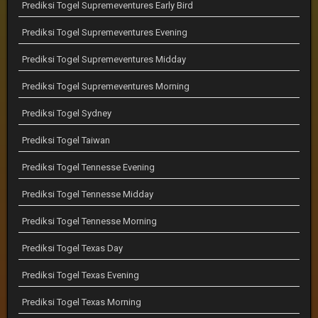
Prediksi Togel Supremeventures Early Bird
Prediksi Togel Supremeventures Evening
Prediksi Togel Supremeventures Midday
Prediksi Togel Supremeventures Morning
Prediksi Togel Sydney
Prediksi Togel Taiwan
Prediksi Togel Tennesse Evening
Prediksi Togel Tennesse Midday
Prediksi Togel Tennesse Morning
Prediksi Togel Texas Day
Prediksi Togel Texas Evening
Prediksi Togel Texas Morning