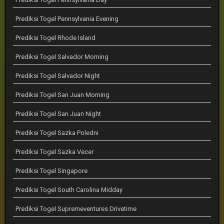
Prediksi Togel Pennsylvania Evening
Prediksi Togel Rhode Island
Prediksi Togel Salvador Morning
Prediksi Togel Salvador Night
Prediksi Togel San Juan Morning
Prediksi Togel San Juan Night
Prediksi Togel Sazka Poledni
Prediksi Togel Sazka Vecer
Prediksi Togel Singapore
Prediksi Togel South Carolina Midday
Prediksi Togel Supremeventures Drivetime