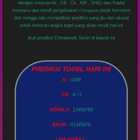
dengan mencari AI , CB , Ck , AM , SHIO dan Tradal
memacu dari result pengeluaran
pools kemaren
Chinapools
dan minggu lalu menjadikan prediksi yang jitu dan akurat
untuk mencari angka togel yang akan result hari ini
ikuti prediksi Chinapools Senin di bawah ini
PREDIKSI TOGEL HARI INI
AI :
0149
CB :
4 / 3
KEPALA :
13456789
EKOR :
01345678
LINE INVEST :