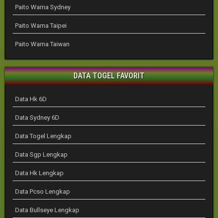
Paito Warna Sydney
Paito Warna Taipei
Paito Warna Taiwan
DATA TOGEL FAVORIT
Data Hk 6D
Data Sydney 6D
Data Togel Lengkap
Data Sgp Lengkap
Data Hk Lengkap
Data Pcso Lengkap
Data Bullseye Lengkap