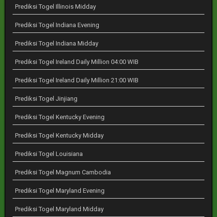
Prediksi Togel Illinois Midday
Prediksi Togel Indiana Evening
Prediksi Togel Indiana Midday
Prediksi Togel Ireland Daily Million 04:00 WIB
Prediksi Togel Ireland Daily Million 21:00 WIB
Prediksi Togel Jinjiang
Prediksi Togel Kentucky Evening
Prediksi Togel Kentucky Midday
Prediksi Togel Louisiana
Prediksi Togel Magnum Cambodia
Prediksi Togel Maryland Evening
Prediksi Togel Maryland Midday