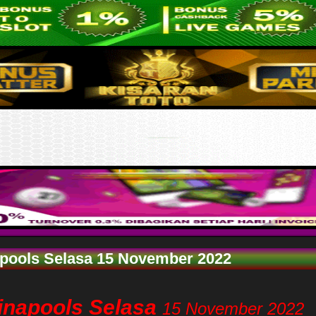
apools Selasa 15 November 2022
hinapools Selasa
15 November 2022