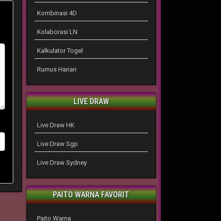
Kombinasi 4D
Kolaborasi LN
Kalkulator Togel
Rumus Harian
LIVE DRAW
Live Draw HK
Live Draw Sgp
Live Draw Sydney
PAITO WARNA FAVORIT
Paito Warna