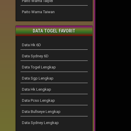
Paito Warna Taipei
Paito Warna Taiwan
DATA TOGEL FAVORIT
Data Hk 6D
Data Sydney 6D
Data Togel Lengkap
Data Sgp Lengkap
Data Hk Lengkap
Data Pcso Lengkap
Data Bullseye Lengkap
Data Sydney Lengkap