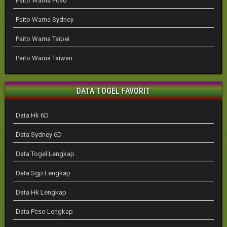
Paito Warna Pcso
Paito Warna Sydney
Paito Warna Taipei
Paito Warna Taiwan
DATA TOGEL FAVORIT
Data Hk 6D
Data Sydney 6D
Data Togel Lengkap
Data Sgp Lengkap
Data Hk Lengkap
Data Pcso Lengkap