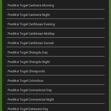
Prediksi Togel Canberra Morning
Prediksi Togel Canberra Night
Prediksi Togel Caribbean Evening
Prediksi Togel Caribbean Midday
Prediksi Togel Caribbean Sunset
Prediksi Togel Chengdu Day
Prediksi Togel Chengdu Night
Prediksi Togel Chinapools
Prediksi Togel Colombus
Prediksi Togel Connecticut Day
Prediksi Togel Connecticut Night
Prediksi Togel Delaware Day