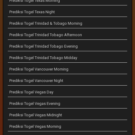
Prediksi Togel Texas Morning
Prediksi Togel Texas Night
Prediksi Togel Trinidad & Tobago Morning
Prediksi Togel Trinidad Tobago Afternoon
Prediksi Togel Trinidad Tobago Evening
Prediksi Togel Trinidad Tobago Midday
Prediksi Togel Vancouver Morning
Prediksi Togel Vancouver Night
Prediksi Togel Vegas Day
Prediksi Togel Vegas Evening
Prediksi Togel Vegas Midnight
Prediksi Togel Vegas Morning