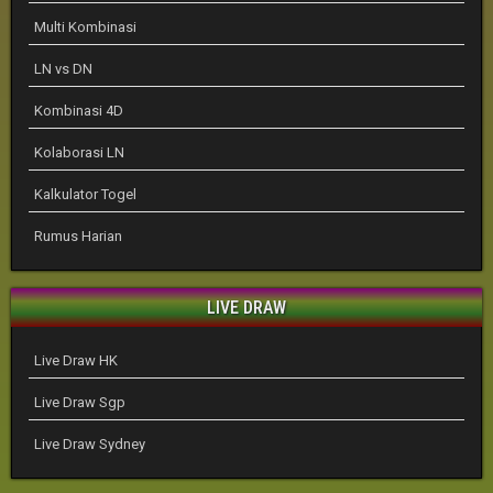
Multi Kombinasi
LN vs DN
Kombinasi 4D
Kolaborasi LN
Kalkulator Togel
Rumus Harian
LIVE DRAW
Live Draw HK
Live Draw Sgp
Live Draw Sydney