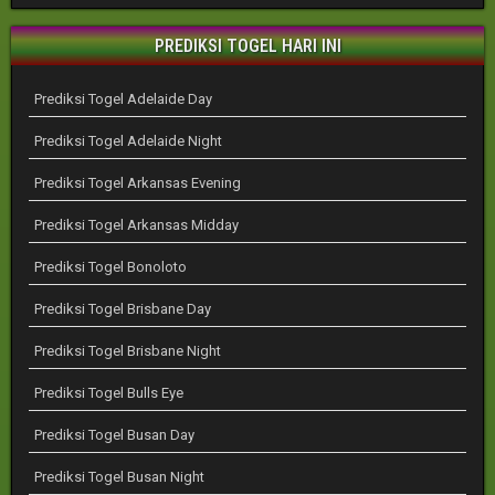
PREDIKSI TOGEL HARI INI
Prediksi Togel Adelaide Day
Prediksi Togel Adelaide Night
Prediksi Togel Arkansas Evening
Prediksi Togel Arkansas Midday
Prediksi Togel Bonoloto
Prediksi Togel Brisbane Day
Prediksi Togel Brisbane Night
Prediksi Togel Bulls Eye
Prediksi Togel Busan Day
Prediksi Togel Busan Night