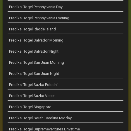
Prediksi Togel Pennsylvania Day
Prediksi Togel Pennsylvania Evening
Prediksi Togel Rhode Island
Prediksi Togel Salvador Morning
Prediksi Togel Salvador Night
Prediksi Togel San Juan Morning
Prediksi Togel San Juan Night
Prediksi Togel Sazka Poledni
Prediksi Togel Sazka Vecer
Prediksi Togel Singapore
Prediksi Togel South Carolina Midday
Prediksi Togel Supremeventures Drivetime