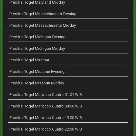
Prediksi Togel Maryland Midday
Prediksi Togel Massachusetts Evening
Prediksi Togel Massachusetts Midday
Prediksi Togel Michigan Evening
Prediksi Togel Michigan Midday
Prediksi Togel Miramar
Prediksi Togel Missouri Evening
Prediksi Togel Missouri Midday
Prediksi Togel Morocco Quatro 01:01 WIB
Prediksi Togel Morocco Quatro 04:00 WIB
Prediksi Togel Morocco Quatro 19:00 WIB
Prediksi Togel Morocco Quatro 22:00 WIB