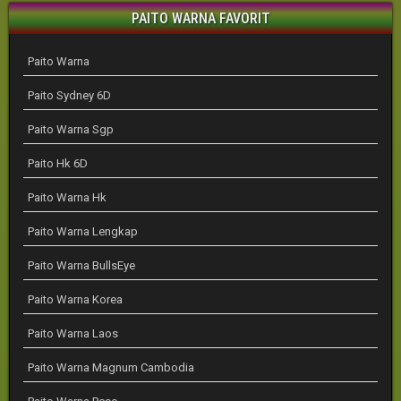
PAITO WARNA FAVORIT
Paito Warna
Paito Sydney 6D
Paito Warna Sgp
Paito Hk 6D
Paito Warna Hk
Paito Warna Lengkap
Paito Warna BullsEye
Paito Warna Korea
Paito Warna Laos
Paito Warna Magnum Cambodia