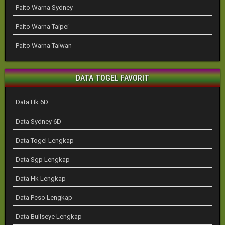
Paito Warna Sydney
Paito Warna Taipei
Paito Warna Taiwan
DATA TOGEL FAVORIT
Data Hk 6D
Data Sydney 6D
Data Togel Lengkap
Data Sgp Lengkap
Data Hk Lengkap
Data Pcso Lengkap
Data Bullseye Lengkap