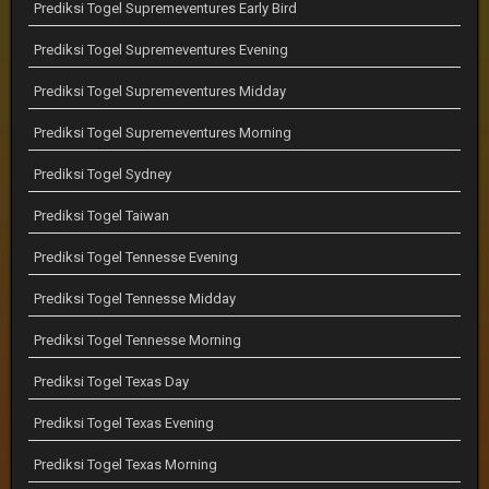
Prediksi Togel Supremeventures Early Bird
Prediksi Togel Supremeventures Evening
Prediksi Togel Supremeventures Midday
Prediksi Togel Supremeventures Morning
Prediksi Togel Sydney
Prediksi Togel Taiwan
Prediksi Togel Tennesse Evening
Prediksi Togel Tennesse Midday
Prediksi Togel Tennesse Morning
Prediksi Togel Texas Day
Prediksi Togel Texas Evening
Prediksi Togel Texas Morning