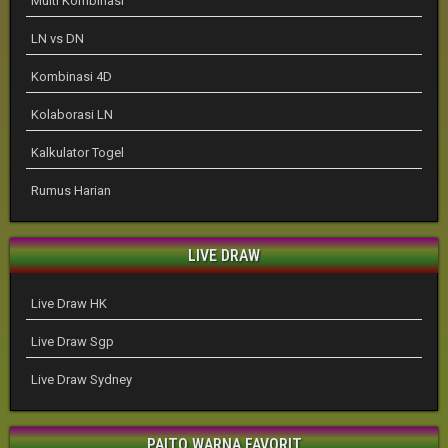
Multi Kombinasi
LN vs DN
Kombinasi 4D
Kolaborasi LN
Kalkulator Togel
Rumus Harian
LIVE DRAW
Live Draw HK
Live Draw Sgp
Live Draw Sydney
PAITO WARNA FAVORIT