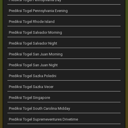
Prediksi Togel Pennsylvania Evening
Prediksi Togel Rhode Island
Prediksi Togel Salvador Morning
Prediksi Togel Salvador Night
Prediksi Togel San Juan Morning
Prediksi Togel San Juan Night
Prediksi Togel Sazka Poledni
Prediksi Togel Sazka Vecer
Prediksi Togel Singapore
Prediksi Togel South Carolina Midday
Prediksi Togel Supremeventures Drivetime