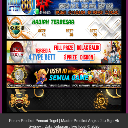
Forum Prediksi Pencari Togel | Master Prediksi Angka Jitu Sgp Hk
Sydney , Data Keluaran , live togel © 2026