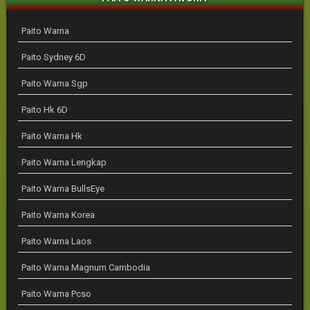
Paito Warna
Paito Sydney 6D
Paito Warna Sgp
Paito Hk 6D
Paito Warna Hk
Paito Warna Lengkap
Paito Warna BullsEye
Paito Warna Korea
Paito Warna Laos
Paito Warna Magnum Cambodia
Paito Warna Pcso