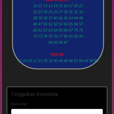
10 11 12 13 14 15 16 17 20 21
22 23 24 25 26 27 30 31 32 33
34 35 36 37 40 41 42 43 44 45
46 47 50 51 52 53 54 55 56 57
60 61 62 63 64 65 66 67 70 71
72 73 74 75 76 77 90 91 92 93
94 95 96 97
TOP 2D :
12 14 15 17 23 30 32 40 44 46 56 57 60 64 90 95
Tinggalkan Komentar
Komentar