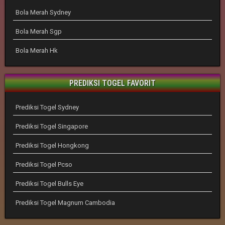
Bola Merah Sydney
Bola Merah Sgp
Bola Merah Hk
PREDIKSI TOGEL FAVORIT
Prediksi Togel Sydney
Prediksi Togel Singapore
Prediksi Togel Hongkong
Prediksi Togel Pcso
Prediksi Togel Bulls Eye
Prediksi Togel Magnum Cambodia