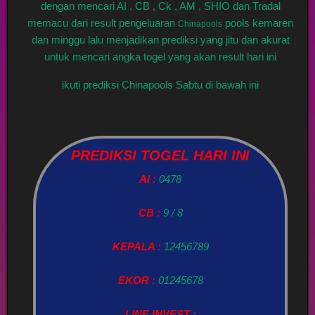
dengan mencari AI , CB , Ck , AM , SHIO dan Tradal
memacu dari result pengeluaran
pools kemaren
Chinapools
dan minggu lalu menjadikan prediksi yang jitu dan akurat
untuk mencari angka togel yang akan result hari ini
ikuti prediksi Chinapools Sabtu di bawah ini
PREDIKSI TOGEL HARI INI
AI :
0478
CB :
9 / 8
KEPALA :
12456789
EKOR :
01245678
LINE INVEST :