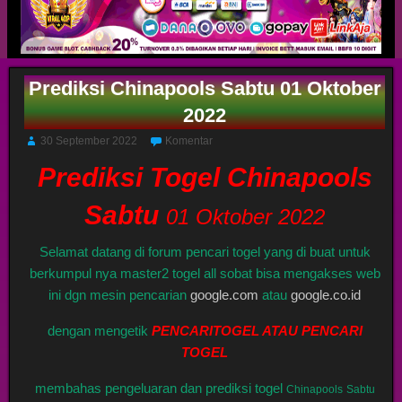
Prediksi Chinapools Sabtu 01 Oktober
2022
30 September 2022
Komentar
Prediksi Togel Chinapools
Sabtu
01 Oktober 2022
Selamat datang di forum pencari togel yang di buat untuk
berkumpul nya master2 togel all sobat bisa mengakses web
ini dgn mesin pencarian
google.com
atau
google.co.id
dengan mengetik
PENCARITOGEL ATAU PENCARI
TOGEL
membahas pengeluaran dan prediksi togel
Chinapools
Sabtu