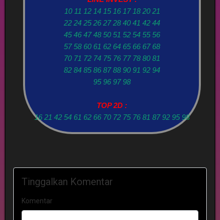
10 11 12 14 15 16 17 18 20 21
22 24 25 26 27 28 40 41 42 44
45 46 47 48 50 51 52 54 55 56
57 58 60 61 62 64 65 66 67 68
70 71 72 74 75 76 77 78 80 81
82 84 85 86 87 88 90 91 92 94
95 96 97 98
TOP 2D :
16 21 42 54 61 62 66 70 72 75 76 81 87 92 95 98
Tinggalkan Komentar
Komentar