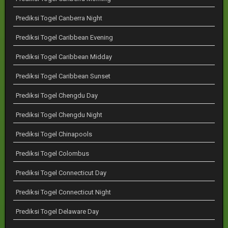
Prediksi Togel Canberra Night
Prediksi Togel Caribbean Evening
Prediksi Togel Caribbean Midday
Prediksi Togel Caribbean Sunset
Prediksi Togel Chengdu Day
Prediksi Togel Chengdu Night
Prediksi Togel Chinapools
Prediksi Togel Colombus
Prediksi Togel Connecticut Day
Prediksi Togel Connecticut Night
Prediksi Togel Delaware Day