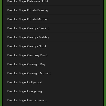
Prediksi Togel Delaware Night
Prediksi Togel Florida Evening
Prediksi Togel Florida Midday
Prediksi Togel Georgia Evening
Prediksi Togel Georgia Midday
Prediksi Togel Georgia Night
Prediksi Togel Germany Plus5
Prediksi Togel Gwangju Day
Prediksi Togel Gwangju Morning
Prediksi Togel Hollywood
Prediksi Togel Hongkong
Prediksi Togel Illinois Evening