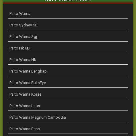
Paito Warna
Paito Sydney 6D
Paito Warna Sgp
Paito Hk 6D
Paito Warna Hk
Paito Warna Lengkap
Paito Warna BullsEye
Paito Warna Korea
Paito Warna Laos
Paito Warna Magnum Cambodia
Paito Warna Pcso