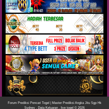
Forum Prediksi Pencari Togel | Master Prediksi Angka Jitu Sgp Hk
Sydney , Data Keluaran , live togel © 2026