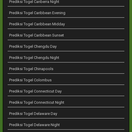
Prediksi Togel Canberra Night
Prediksi Togel Caribbean Evening
Prediksi Togel Caribbean Midday
Prediksi Togel Caribbean Sunset
Prediksi Togel Chengdu Day
Prediksi Togel Chengdu Night
Prediksi Togel Chinapools
Prediksi Togel Colombus
Prediksi Togel Connecticut Day
Prediksi Togel Connecticut Night
Prediksi Togel Delaware Day
Prediksi Togel Delaware Night