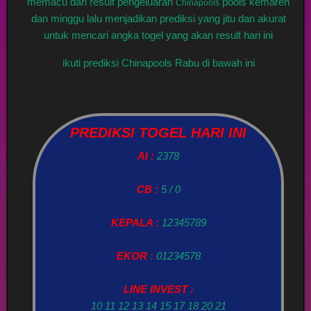
memacu dari result pengeluaran
pools kemaren
Chinapools
dan minggu lalu menjadikan prediksi yang jitu dan akurat
untuk mencari angka togel yang akan result hari ini
ikuti prediksi Chinapools Rabu di bawah ini
PREDIKSI TOGEL HARI INI
AI :
2378
CB :
5 / 0
KEPALA :
12345789
EKOR :
01234578
LINE INVEST :
10 11 12 13 14 15 17 18 20 21