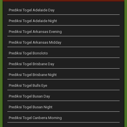
Prediksi Togel Adelaide Day
Prediksi Togel Adelaide Night
Prediksi Togel Arkansas Evening
Prediksi Togel Arkansas Midday
Prediksi Togel Bonoloto
Prediksi Togel Brisbane Day
Prediksi Togel Brisbane Night
Prediksi Togel Bulls Eye
Prediksi Togel Busan Day
Prediksi Togel Busan Night
Prediksi Togel Canberra Morning