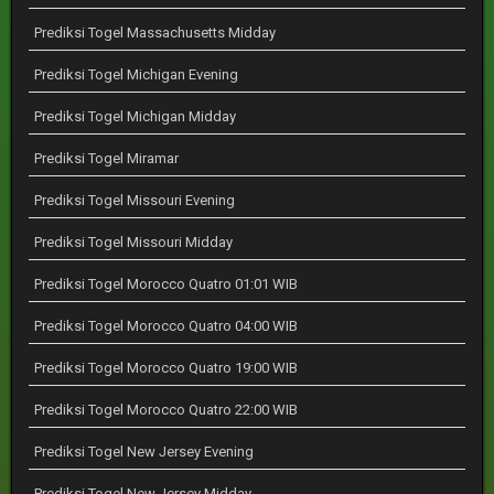
Prediksi Togel Massachusetts Midday
Prediksi Togel Michigan Evening
Prediksi Togel Michigan Midday
Prediksi Togel Miramar
Prediksi Togel Missouri Evening
Prediksi Togel Missouri Midday
Prediksi Togel Morocco Quatro 01:01 WIB
Prediksi Togel Morocco Quatro 04:00 WIB
Prediksi Togel Morocco Quatro 19:00 WIB
Prediksi Togel Morocco Quatro 22:00 WIB
Prediksi Togel New Jersey Evening
Prediksi Togel New Jersey Midday