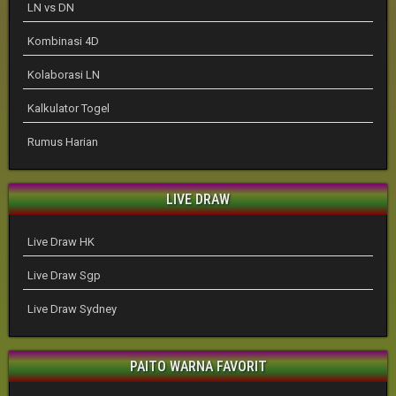
LN vs DN
Kombinasi 4D
Kolaborasi LN
Kalkulator Togel
Rumus Harian
LIVE DRAW
Live Draw HK
Live Draw Sgp
Live Draw Sydney
PAITO WARNA FAVORIT