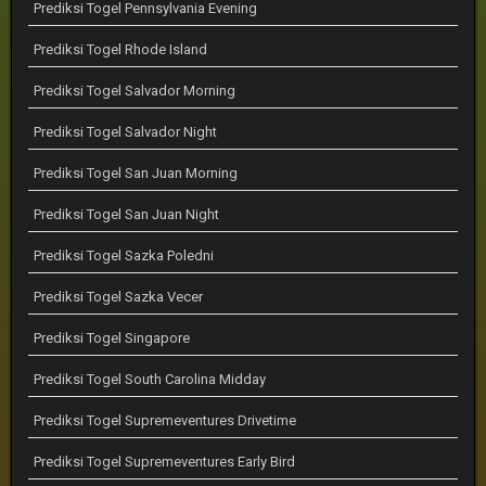
Prediksi Togel Pennsylvania Evening
Prediksi Togel Rhode Island
Prediksi Togel Salvador Morning
Prediksi Togel Salvador Night
Prediksi Togel San Juan Morning
Prediksi Togel San Juan Night
Prediksi Togel Sazka Poledni
Prediksi Togel Sazka Vecer
Prediksi Togel Singapore
Prediksi Togel South Carolina Midday
Prediksi Togel Supremeventures Drivetime
Prediksi Togel Supremeventures Early Bird