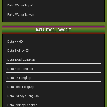
Paito Warna Taipei
Paito Warna Taiwan
DATA TOGEL FAVORIT
Data Hk 6D
Data Sydney 6D
Data Togel Lengkap
Data Sgp Lengkap
Data Hk Lengkap
Data Pcso Lengkap
Data Bullseye Lengkap
Data Sydney Lengkap