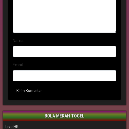
Nama
Email
Kirim Komentar
BOLA MERAH TOGEL
Live HK