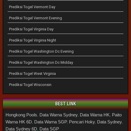
Prediksi Togel Vermont Day
Prediksi Togel Vermont Evening
Prediksi Togel Virginia Day
Prediksi Togel Virginia Night
Prediksi Togel Washington Dc Evening
Prediksi Togel Washington Dc Midday
Prediksi Togel West Virginia
Prediksi Togel Wisconsin
BEST LINK
Hongkong Pools
,
Data Warna Sydney
,
Data Warna HK
,
Paito
Warna HK 6D
,
Data Warna SGP
,
Pencari Hoky
,
Data Sydney
,
Data Sydney 6D
,
Data SGP