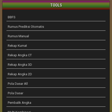
TOOLS
BBFS
Rumus Prediksi Otomatis
Rumus Manual
Rekap Kumat
Rekap Angka CT
Rekap Angka 3D
Rekap Angka 2D
Pola Dasar All
Pola Dasar
Pembalik Angka