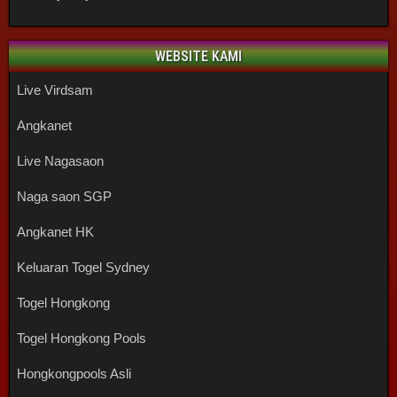
WEBSITE KAMI
Live Virdsam
Angkanet
Live Nagasaon
Naga saon SGP
Angkanet HK
Keluaran Togel Sydney
Togel Hongkong
Togel Hongkong Pools
Hongkongpools Asli