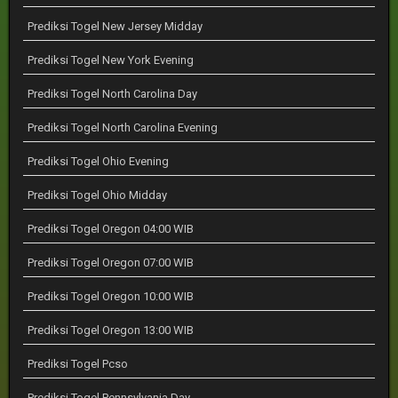
Prediksi Togel New Jersey Midday
Prediksi Togel New York Evening
Prediksi Togel North Carolina Day
Prediksi Togel North Carolina Evening
Prediksi Togel Ohio Evening
Prediksi Togel Ohio Midday
Prediksi Togel Oregon 04:00 WIB
Prediksi Togel Oregon 07:00 WIB
Prediksi Togel Oregon 10:00 WIB
Prediksi Togel Oregon 13:00 WIB
Prediksi Togel Pcso
Prediksi Togel Pennsylvania Day