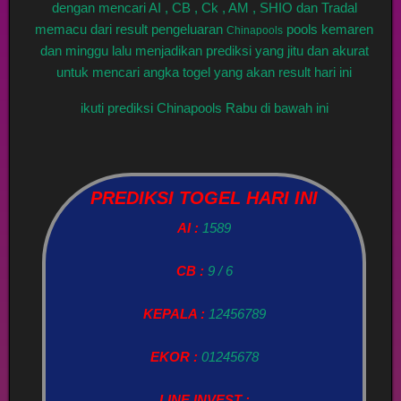
dengan mencari AI , CB , Ck , AM , SHIO dan Tradal
memacu dari result pengeluaran
pools kemaren
Chinapools
dan minggu lalu menjadikan prediksi yang jitu dan akurat
untuk mencari angka togel yang akan result hari ini
ikuti prediksi Chinapools Rabu di bawah ini
PREDIKSI TOGEL HARI INI
AI :
1589
CB :
9 / 6
KEPALA :
12456789
EKOR :
01245678
LINE INVEST :