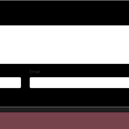
Email