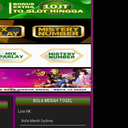
BOLA MERAH TOGEL
Live HK
Bola Merah Sydney