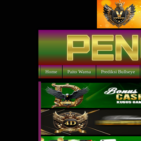
Home
Paito Warna
Prediksi Bullseye