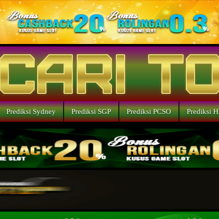
Prediksi Sydney
Prediksi SGP
Prediksi PCSO
Prediksi 