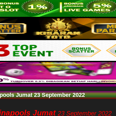
apools Jumat 23 September 2022
hinapools Jumat
23 September 2022