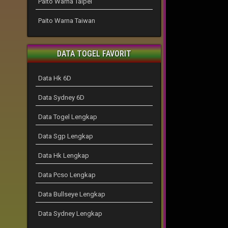
Paito Warna Taipei
Paito Warna Taiwan
DATA TOGEL FAVORIT
Data Hk 6D
Data Sydney 6D
Data Togel Lengkap
Data Sgp Lengkap
Data Hk Lengkap
Data Pcso Lengkap
Data Bullseye Lengkap
Data Sydney Lengkap