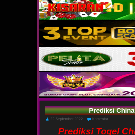
Prediksi Chin
22 September 2022
Komentar
Prediksi Togel C