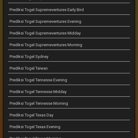
Prediksi Togel Supremeventures Early Bird
Prediksi Togel Supremeventures Evening
Prediksi Togel Supremeventures Midday
Prediksi Togel Supremeventures Morning
Prediksi Togel Sydney
Prediksi Togel Taiwan
Prediksi Togel Tennesse Evening
Prediksi Togel Tennesse Midday
Prediksi Togel Tennesse Morning
Prediksi Togel Texas Day
Prediksi Togel Texas Evening