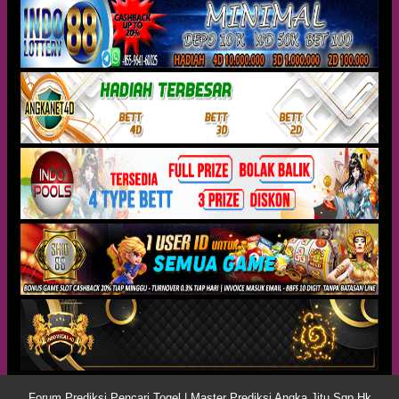
Forum Prediksi Pencari Togel | Master Prediksi Angka Jitu Sgp Hk