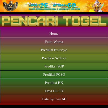
Home
Paito Warna
Prediksi Bullseye
Prediksi Sydney
Prediksi SGP
Prediksi PCSO
Prediksi HK
Data Hk 6D
Data Sydney 6D