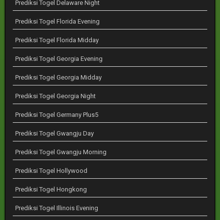
Prediksi Togel Delaware Night
Prediksi Togel Florida Evening
Prediksi Togel Florida Midday
Prediksi Togel Georgia Evening
Prediksi Togel Georgia Midday
Prediksi Togel Georgia Night
Prediksi Togel Germany Plus5
Prediksi Togel Gwangju Day
Prediksi Togel Gwangju Morning
Prediksi Togel Hollywood
Prediksi Togel Hongkong
Prediksi Togel Illinois Evening