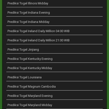
Prediksi Togel Illinois Midday
Prediksi Togel Indiana Evening
Prediksi Togel Indiana Midday
Prediksi Togel Ireland Daily Million 04:00 WIB
Prediksi Togel Ireland Daily Million 21:00 WIB
Prediksi Togel Jinjiang
Prediksi Togel Kentucky Evening
Prediksi Togel Kentucky Midday
Prediksi Togel Louisiana
Prediksi Togel Magnum Cambodia
Prediksi Togel Maryland Evening
Prediksi Togel Maryland Midday