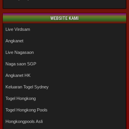
WEBSITE KAMI
Live Virdsam
Angkanet
Live Nagasaon
Naga saon SGP
Angkanet HK
Keluaran Togel Sydney
Togel Hongkong
Togel Hongkong Pools
Hongkongpools Asli