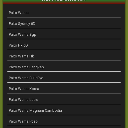
Paito Warna
Paito Sydney 6D
Paito Warna Sgp
Paito Hk 6D
Paito Warna Hk
Paito Warna Lengkap
Paito Warna BullsEye
Paito Warna Korea
Paito Warna Laos
Paito Warna Magnum Cambodia
Paito Warna Pcso