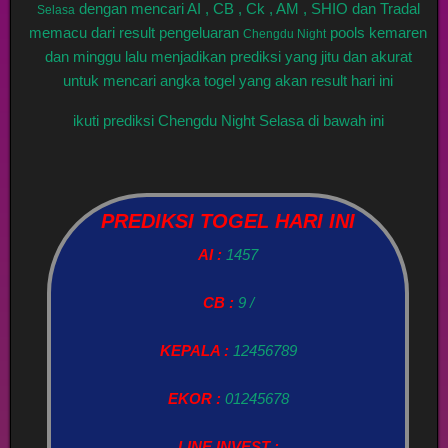
dengan mencari AI , CB , Ck , AM , SHIO dan Tradal
Selasa
memacu dari result pengeluaran
pools kemaren
Chengdu Night
dan minggu lalu menjadikan prediksi yang jitu dan akurat
untuk mencari angka togel yang akan result hari ini
ikuti prediksi Chengdu Night Selasa di bawah ini
PREDIKSI TOGEL HARI INI
AI :
1457
CB :
9 /
KEPALA :
12456789
EKOR :
01245678
LINE INVEST :