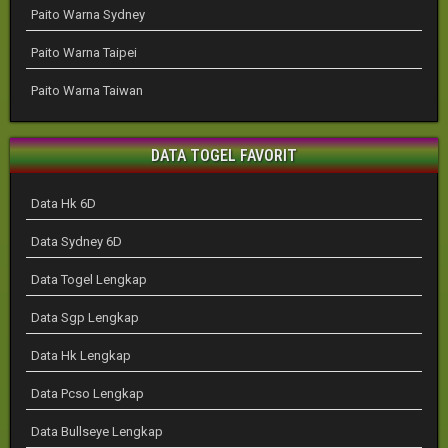
Paito Warna Sydney
Paito Warna Taipei
Paito Warna Taiwan
DATA TOGEL FAVORIT
Data Hk 6D
Data Sydney 6D
Data Togel Lengkap
Data Sgp Lengkap
Data Hk Lengkap
Data Pcso Lengkap
Data Bullseye Lengkap