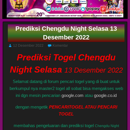
Prediksi Chengdu Night Selasa 13
Desember 2022
12 Desember 2022
Komentar
Prediksi Togel Chengdu
Night Selasa
13 Desember 2022
Selamat datang di forum pencari togel yang di buat untuk
berkumpul nya master2 togel all sobat bisa mengakses web
ini dgn mesin pencarian
google.com
atau
google.co.id
dengan mengetik
PENCARITOGEL ATAU PENCARI
TOGEL
membahas pengeluaran dan prediksi togel
Chengdu Night