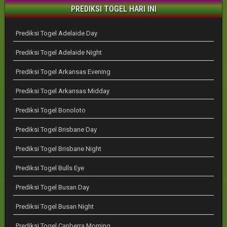
PREDIKSI TOGEL HARI INI
Prediksi Togel Adelaide Day
Prediksi Togel Adelaide Night
Prediksi Togel Arkansas Evening
Prediksi Togel Arkansas Midday
Prediksi Togel Bonoloto
Prediksi Togel Brisbane Day
Prediksi Togel Brisbane Night
Prediksi Togel Bulls Eye
Prediksi Togel Busan Day
Prediksi Togel Busan Night
Prediksi Togel Canberra Morning