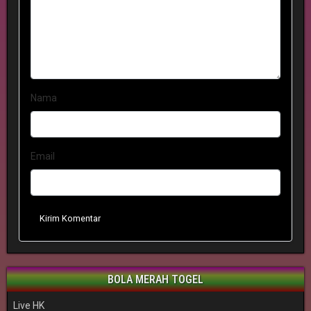
Nama
Email
Kirim Komentar
BOLA MERAH TOGEL
Live HK